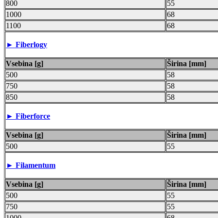
800
55
1000
68
1100
68
►
Fiberlogy
Vsebina [g]
Širina [mm]
500
58
750
58
850
58
►
Fiberforce
Vsebina [g]
Širina [mm]
500
55
►
Filamentum
Vsebina [g]
Širina [mm]
500
55
750
55
1000
68