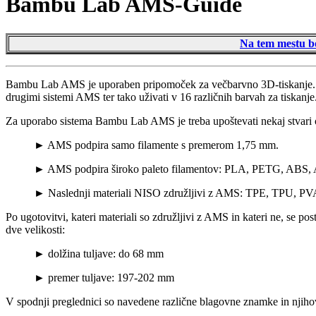
Bambu Lab AMS-Guide
Na tem mestu bo
Bambu Lab AMS je uporaben pripomoček za večbarvno 3D-tiskanje. Avto
drugimi sistemi AMS ter tako uživati v 16 različnih barvah za tiskanje
Za uporabo sistema Bambu Lab AMS je treba upoštevati nekaj stvari o
► AMS podpira samo filamente s premerom 1,75 mm.
► AMS podpira široko paleto filamentov: PLA, PETG, ABS
► Naslednji materiali NISO združljivi z AMS: TPE, TPU, PVA
Po ugotovitvi, kateri materiali so združljivi z AMS in kateri ne, se 
dve velikosti:
► dolžina tuljave: do 68 mm
► premer tuljave: 197-202 mm
V spodnji preglednici so navedene različne blagovne znamke in njiho