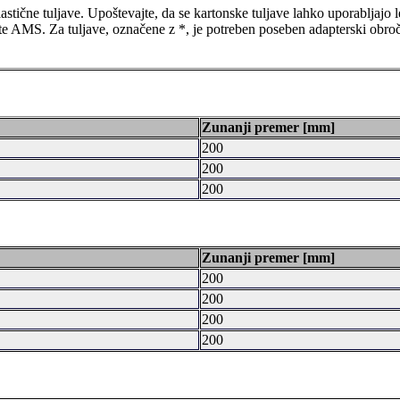
tične tuljave. Upoštevajte, da se kartonske tuljave lahko uporabljajo
ute AMS. Za tuljave, označene z *, je potreben poseben adapterski obro
Zunanji premer [mm]
200
200
200
Zunanji premer [mm]
200
200
200
200