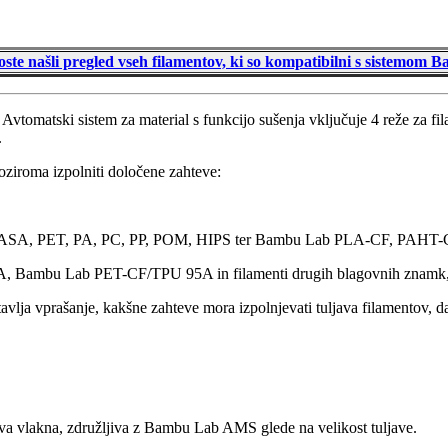
ste našli pregled vseh filamentov, ki so kompatibilni s sistemo
matski sistem za material s funkcijo sušenja vključuje 4 reže za fila
.
ziroma izpolniti določene zahteve:
, ASA, PET, PA, PC, PP, POM, HIPS ter Bambu Lab PLA-CF, PAHT
, Bambu Lab PET-CF/TPU 95A in filamenti drugih blagovnih znamk, ki
postavlja vprašanje, kakšne zahteve mora izpolnjevati tuljava filament
va vlakna, združljiva z Bambu Lab AMS glede na velikost tuljave.