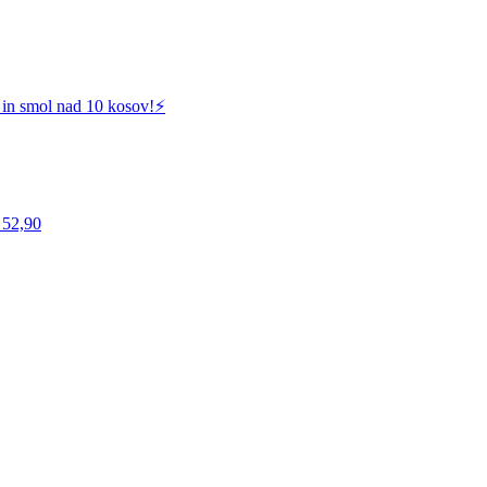
 in smol nad 10 kosov!⚡️
 52,90