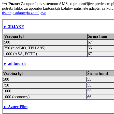
*⇒
Pozor:
Za uporabo s sistemom AMS so priporočljive predvsem plas
potrebi lahko za uporabo kartonskih kolutov natisnete adapter za kol
tiskanje adapterja za tuljavo
.
► 3DJAKE
Vsebina [g]
Širina [mm]
500
67
750 (niceBIO, TPU A95)
55
1000 (ASA, PCTG)
67
► add:north
Vsebina [g]
Širina [mm]
500
55
750
55
1000
55
1000 (economy)
66
► Azure Film