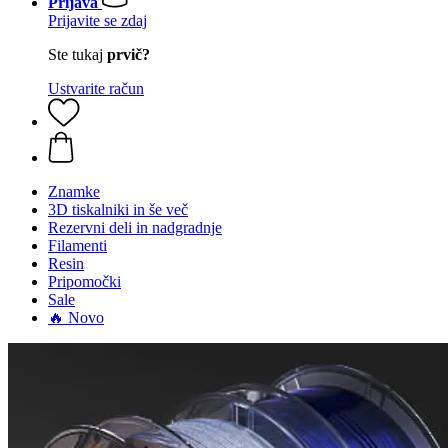
Prijava
Prijavite se zdaj
Ste tukaj
prvič?
Ustvarite račun
Znamke
3D tiskalniki in še več
Rezervni deli in nadgradnje
Filamenti
Resin
Pripomočki
Sale
🔥 Novo