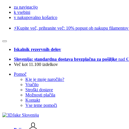
za navigacijo
k vsebini
v nakupovalno košarico
⚡️Kupite več, prihranite več: 10% popust ob nakupu filamentov
Iskalnik rezervnih delov
Slovenija: standardna dostava brezplačna za pošiljke
nad €
Več kot 11.100 izdelkov
Pomoč
Kje je moje naročilo?
Vračilo
Stroški dostave
Možnosti plačila
Kontakt
Vse teme pomoči