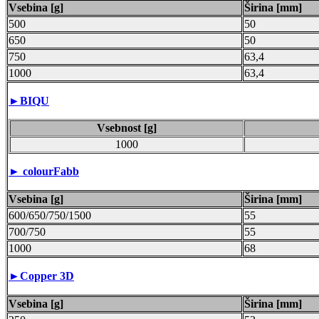
Vsebina [g]
Širina [mm]
500
50
650
50
750
63,4
1000
63,4
►
BIQU
Vsebnost [g]
1000
► colourFabb
Vsebina [g]
Širina [mm]
600/650/750/1500
55
700/750
55
1000
68
►Copper 3D
Vsebina [g]
Širina [mm]