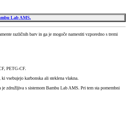
m Bambu Lab AMS.
mente različnih barv in ga je mogoče namestiti vzporedno s tremi
-CF, PETG-CF.
 vsebujejo karbonska ali steklena vlakna.
ov, da je združljiva s sistemom Bambu Lab AMS. Pri tem sta pomembni