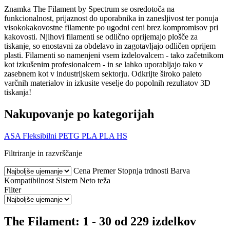
Znamka The Filament by Spectrum se osredotoča na
funkcionalnost, prijaznost do uporabnika in zanesljivost ter ponuja
visokokakovostne filamente po ugodni ceni brez kompromisov pri
kakovosti. Njihovi filamenti se odlično oprijemajo plošče za
tiskanje, so enostavni za obdelavo in zagotavljajo odličen oprijem
plasti. Filamenti so namenjeni vsem izdelovalcem - tako začetnikom
kot izkušenim profesionalcem - in se lahko uporabljajo tako v
zasebnem kot v industrijskem sektorju. Odkrijte široko paleto
varčnih materialov in izkusite veselje do popolnih rezultatov 3D
tiskanja!
Nakupovanje po kategorijah
ASA
Fleksibilni
PETG
PLA
PLA HS
Filtriranje in razvrščanje
Cena
Premer
Stopnja trdnosti
Barva
Kompatibilnost
Sistem
Neto teža
Filter
The Filament: 1 - 30 od 229 izdelkov