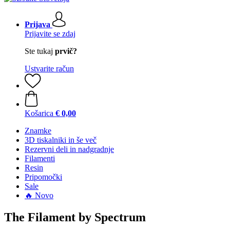
Prijava
Prijavite se zdaj
Ste tukaj
prvič?
Ustvarite račun
Košarica
€ 0,00
Znamke
3D tiskalniki in še več
Rezervni deli in nadgradnje
Filamenti
Resin
Pripomočki
Sale
🔥 Novo
The Filament by Spectrum