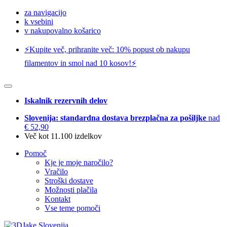
za navigacijo
k vsebini
v nakupovalno košarico
⚡️Kupite več, prihranite več: 10% popust ob nakupu
filamentov in smol nad 10 kosov!⚡️
Iskalnik rezervnih delov
Slovenija: standardna dostava brezplačna za pošiljke
nad
€ 52,90
Več kot 11.100 izdelkov
Pomoč
Kje je moje naročilo?
Vračilo
Stroški dostave
Možnosti plačila
Kontakt
Vse teme pomoči