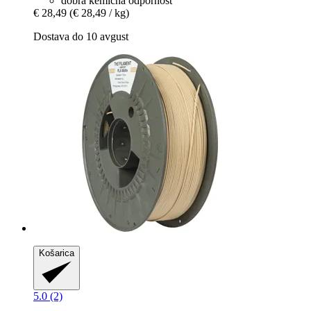
dobra kemična odpornost
€ 28,49
(€ 28,49 / kg)
Dostava do 10 avgust
Košarica
5.0 (2)