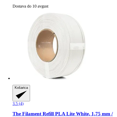
Dostava do 10 avgust
Košarica
3.5 (4)
The Filament
Refill PLA Lite White, 1,75 mm /