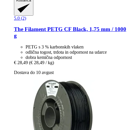
Košarica
5.0 (2)
The Filament
PETG CF Black, 1,75 mm / 1000
g
PETG s 3 % karbonskih vlaken
odlična togost, trdota in odpornost na udarce
dobra kemična odpornost
€ 28,49
(€ 28,49 / kg)
Dostava do 10 avgust