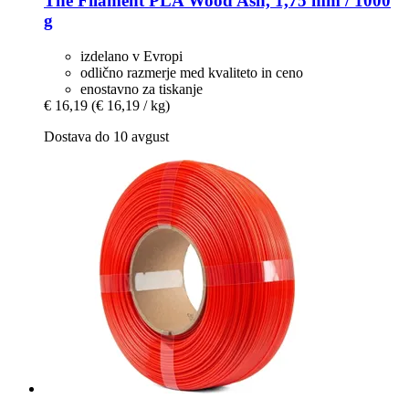
The Filament
PLA Wood Ash, 1,75 mm / 1000
g
izdelano v Evropi
odlično razmerje med kvaliteto in ceno
enostavno za tiskanje
€ 16,19
(€ 16,19 / kg)
Dostava do 10 avgust