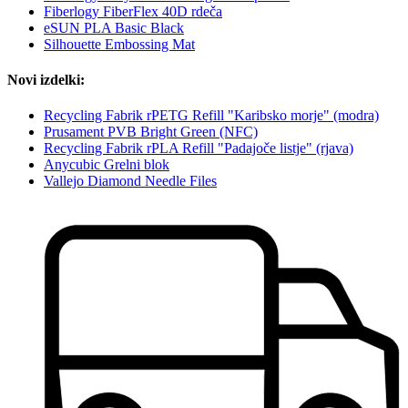
Fiberlogy FiberFlex 40D rdeča
eSUN PLA Basic Black
Silhouette Embossing Mat
Novi izdelki:
Recycling Fabrik rPETG Refill "Karibsko morje" (modra)
Prusament PVB Bright Green (NFC)
Recycling Fabrik rPLA Refill "Padajoče listje" (rjava)
Anycubic Grelni blok
Vallejo Diamond Needle Files