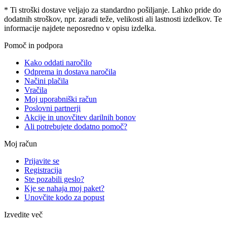
* Ti stroški dostave veljajo za standardno pošiljanje. Lahko pride do
dodatnih stroškov, npr. zaradi teže, velikosti ali lastnosti izdelkov. Te
informacije najdete neposredno v opisu izdelka.
Pomoč in podpora
Kako oddati naročilo
Odprema in dostava naročila
Načini plačila
Vračila
Moj uporabniški račun
Poslovni partnerji
Akcije in unovčitev darilnih bonov
Ali potrebujete dodatno pomoč?
Moj račun
Prijavite se
Registracija
Ste pozabili geslo?
Kje se nahaja moj paket?
Unovčite kodo za popust
Izvedite več