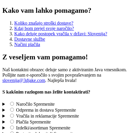
Kako vam lahko pomagamo?
Koliko znašajo stroški dostave?
Kdaj bom prejel svoje naročilo?
Kako deluje postopek vračila v državi: Slovenija?
Dostavne službe
Načini plačila
Z veseljem vam pomagamo!
Naš kontaktni obrazec deluje samo z aktiviranim Java vmesnikom.
Pošljite nam e-sporočilo s svojim povpraševanjem na
slovenija@3djake.com
. Najlepša hvala!
S kakšnim razlogom nas želite kontaktirati?
Naročilo
Spremenite
Odprema in dostava
Spremenite
Vračila in reklamacije
Spremenite
Plačila
Spremenite
Izdelki/asortiman
Spremenite