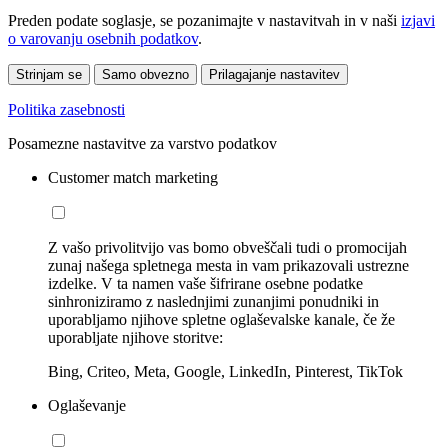
Preden podate soglasje, se pozanimajte v nastavitvah in v naši
izjavi
o varovanju osebnih podatkov
.
Strinjam se
Samo obvezno
Prilagajanje nastavitev
Politika zasebnosti
Posamezne nastavitve za varstvo podatkov
Customer match marketing
Z vašo privolitvijo vas bomo obveščali tudi o promocijah
zunaj našega spletnega mesta in vam prikazovali ustrezne
izdelke. V ta namen vaše šifrirane osebne podatke
sinhroniziramo z naslednjimi zunanjimi ponudniki in
uporabljamo njihove spletne oglaševalske kanale, če že
uporabljate njihove storitve:
Bing, Criteo, Meta, Google, LinkedIn, Pinterest, TikTok
Oglaševanje