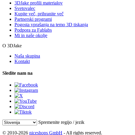
3DJake profili materialov
Svetovalec
Kupite več, prihranite več
Partnerski programi
Pogosta vprašanja na temo 3D tiskanja
Podpora za Fablabs
Mi in naše okolje
O 3DJake
Naša skupina
Kontakt
Sledite nam na
Spremenite regijo / jezik
© 2010-2026
niceshops GmbH
- All rights reserved.