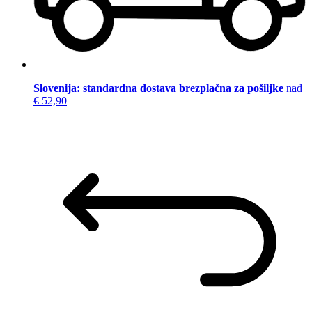
Slovenija: standardna dostava brezplačna za pošiljke
nad
€ 52,90