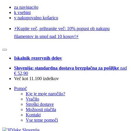
za navigacijo
k vsebini
v nakupovalno košarico
⚡️Kupite več, prihranite več: 10% popust ob nakupu
filamentov in smol nad 10 kosov!⚡️
Iskalnik rezervnih delov
Slovenija: standardna dostava brezplačna za pošiljke
nad
€ 52,90
Več kot 11.100 izdelkov
Pomoč
Kje je moje naročilo?
Vračilo
Stroški dostave
Možnosti plačila
Kontakt
Vse teme pomoči