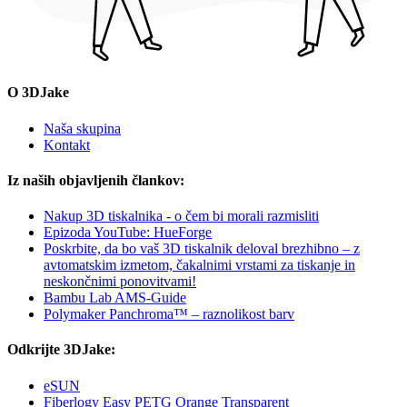
O 3DJake
Naša skupina
Kontakt
Iz naših objavljenih člankov:
Nakup 3D tiskalnika - o čem bi morali razmisliti
Epizoda YouTube: HueForge
Poskrbite, da bo vaš 3D tiskalnik deloval brezhibno – z
avtomatskim izmetom, čakalnimi vrstami za tiskanje in
neskončnimi ponovitvami!
Bambu Lab AMS-Guide
Polymaker Panchroma™ – raznolikost barv
Odkrijte 3DJake:
eSUN
Fiberlogy Easy PETG Orange Transparent