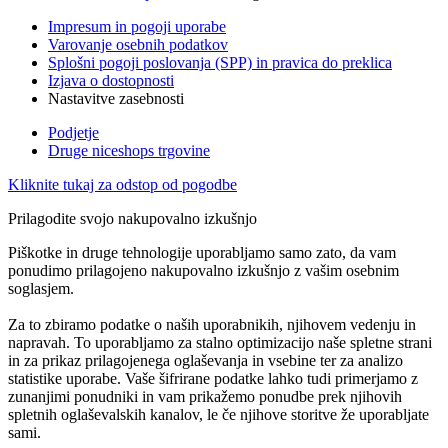
Impresum in pogoji uporabe
Varovanje osebnih podatkov
Splošni pogoji poslovanja (SPP) in pravica do preklica
Izjava o dostopnosti
Nastavitve zasebnosti
Podjetje
Druge niceshops trgovine
Kliknite tukaj za odstop od pogodbe
Prilagodite svojo nakupovalno izkušnjo
Piškotke in druge tehnologije uporabljamo samo zato, da vam
ponudimo prilagojeno nakupovalno izkušnjo z vašim osebnim
soglasjem.
Za to zbiramo podatke o naših uporabnikih, njihovem vedenju in
napravah. To uporabljamo za stalno optimizacijo naše spletne strani
in za prikaz prilagojenega oglaševanja in vsebine ter za analizo
statistike uporabe. Vaše šifrirane podatke lahko tudi primerjamo z
zunanjimi ponudniki in vam prikažemo ponudbe prek njihovih
spletnih oglaševalskih kanalov, le če njihove storitve že uporabljate
sami.