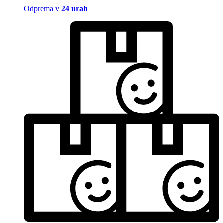
Odprema v
24 urah