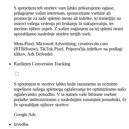
S sprejetjem teh storitev vam lahko prikazujemo oglase,
prilagojene vašim interesom, sponzorirane vsebine ali
promocije za naše spletno mesto ali izdelke, ki temleljijo na
osnovi vašega vedenja pri brskanju in nakupovanju, ter
merimo njihov uspeh. Z vašim soglasjem na tej spletni strani
uporabljamo naslednje storitve tretjih oseb:
Meta-Pixel, Microsoft Advertising, creativecdn.com
(RTBHouse), TikTok Pixel, Priporočila izdelkov na podlagi
klikov, Ads Defender
Razširjen Conversion Tracking
S sprejetjem te storitve lahko bolje razumemo in ocenimo
uspešnost našega spletnega oglaševanja ter optimiziramo našo
oglaševalsko ponudbo. V ta namen vaše šifrirane osebne
podatke sinhroniziramo z naslednjimi zunanjimi ponudniki, če
že uporabljate njihove storitve:
Google Ads
Izvedba