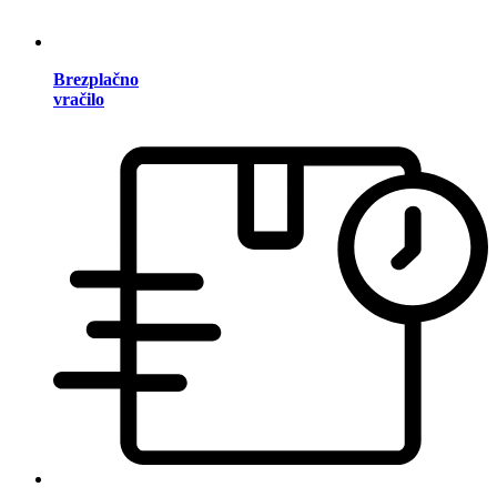
Brezplačno
vračilo