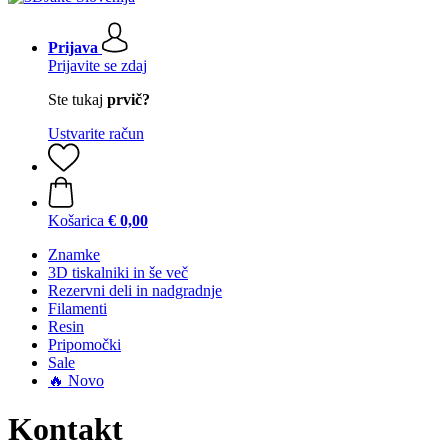
Prijava
Prijavite se zdaj
Ste tukaj
prvič?
Ustvarite račun
Košarica
€ 0,00
Znamke
3D tiskalniki in še več
Rezervni deli in nadgradnje
Filamenti
Resin
Pripomočki
Sale
🔥 Novo
Kontakt