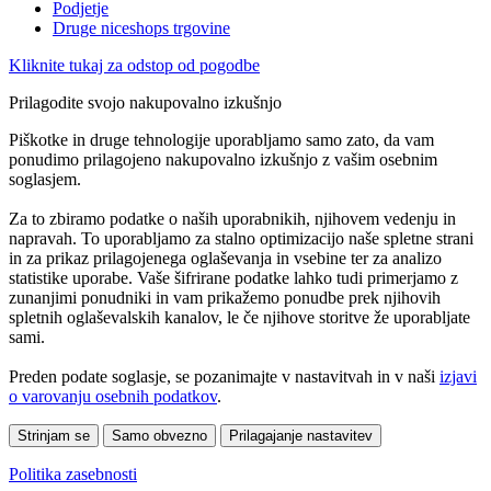
Podjetje
Druge niceshops trgovine
Kliknite tukaj za odstop od pogodbe
Prilagodite svojo nakupovalno izkušnjo
Piškotke in druge tehnologije uporabljamo samo zato, da vam
ponudimo prilagojeno nakupovalno izkušnjo z vašim osebnim
soglasjem.
Za to zbiramo podatke o naših uporabnikih, njihovem vedenju in
napravah. To uporabljamo za stalno optimizacijo naše spletne strani
in za prikaz prilagojenega oglaševanja in vsebine ter za analizo
statistike uporabe. Vaše šifrirane podatke lahko tudi primerjamo z
zunanjimi ponudniki in vam prikažemo ponudbe prek njihovih
spletnih oglaševalskih kanalov, le če njihove storitve že uporabljate
sami.
Preden podate soglasje, se pozanimajte v nastavitvah in v naši
izjavi
o varovanju osebnih podatkov
.
Strinjam se
Samo obvezno
Prilagajanje nastavitev
Politika zasebnosti