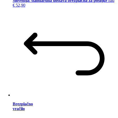
Slovenija: standardna dostava brezplačna za pošiljke
nad
€ 52,90
Brezplačno
vračilo