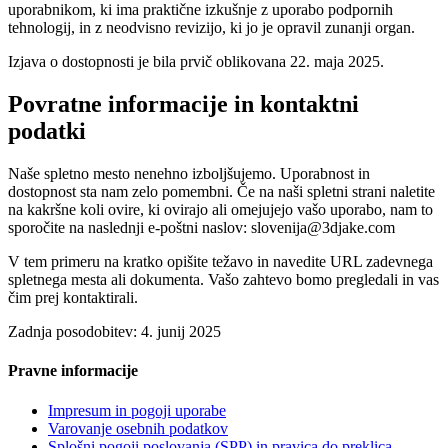
uporabnikom, ki ima praktične izkušnje z uporabo podpornih
tehnologij, in z neodvisno revizijo, ki jo je opravil zunanji organ.
Izjava o dostopnosti je bila prvič oblikovana 22. maja 2025.
Povratne informacije in kontaktni
podatki
Naše spletno mesto nenehno izboljšujemo. Uporabnost in
dostopnost sta nam zelo pomembni. Če na naši spletni strani naletite
na kakršne koli ovire, ki ovirajo ali omejujejo vašo uporabo, nam to
sporočite na naslednji e-poštni naslov: slovenija@3djake.com
V tem primeru na kratko opišite težavo in navedite URL zadevnega
spletnega mesta ali dokumenta. Vašo zahtevo bomo pregledali in vas
čim prej kontaktirali.
Zadnja posodobitev: 4. junij 2025
Pravne informacije
Impresum in pogoji uporabe
Varovanje osebnih podatkov
Splošni pogoji poslovanja (SPP) in pravica do preklica