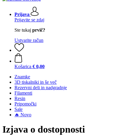
Prijava
Prijavite se zdaj
Ste tukaj
prvič?
Ustvarite račun
Košarica
€ 0,00
Znamke
3D tiskalniki in še več
Rezervni deli in nadgradnje
Filamenti
Resin
Pripomočki
Sale
🔥 Novo
Izjava o dostopnosti