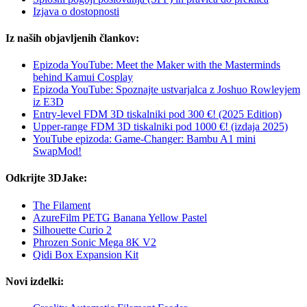
Izjava o dostopnosti
Iz naših objavljenih člankov:
Epizoda YouTube: Meet the Maker with the Masterminds
behind Kamui Cosplay
Epizoda YouTube: Spoznajte ustvarjalca z Joshuo Rowleyjem
iz E3D
Entry-level FDM 3D tiskalniki pod 300 €! (2025 Edition)
Upper-range FDM 3D tiskalniki pod 1000 €! (izdaja 2025)
YouTube epizoda: Game-Changer: Bambu A1 mini
SwapMod!
Odkrijte 3DJake:
The Filament
AzureFilm PETG Banana Yellow Pastel
Silhouette Curio 2
Phrozen Sonic Mega 8K V2
Qidi Box Expansion Kit
Novi izdelki: