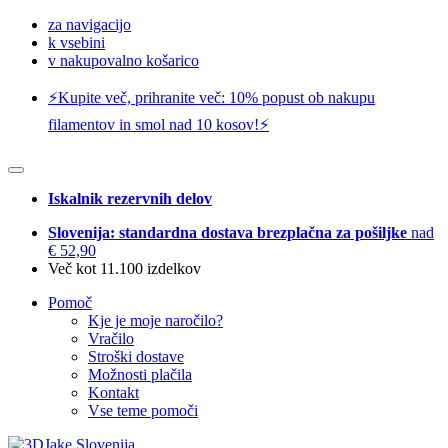
za navigacijo
k vsebini
v nakupovalno košarico
⚡️Kupite več, prihranite več: 10% popust ob nakupu
filamentov in smol nad 10 kosov!⚡️
Iskalnik rezervnih delov
Slovenija: standardna dostava brezplačna za pošiljke
nad
€ 52,90
Več kot 11.100 izdelkov
Pomoč
Kje je moje naročilo?
Vračilo
Stroški dostave
Možnosti plačila
Kontakt
Vse teme pomoči