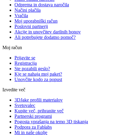
Odprema in dostava naročila
Načini plačila
Vračila
Moj uporabniški račun
Poslovni partnerji
Akcije in unovčitev darilnih bonov
Ali potrebujete dodatno pomoč?
Moj račun
Prijavite se
Registracija
Ste pozabili geslo?
Kje se nahaja moj paket?
Unovčite kodo za popust
Izvedite več
3DJake profili materialov
Svetovalec
Kupite več, prihranite več
Partnerski programi
Pogosta vprašanja na temo 3D tiskanja
Podpora za Fablabs
Mi in naše okolje