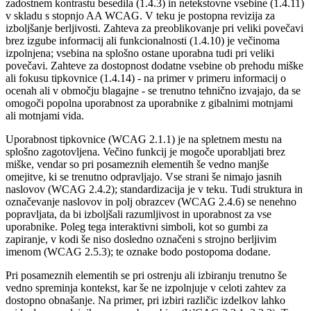
zadostnem kontrastu besedila (1.4.3) in netekstovne vsebine (1.4.11)
v skladu s stopnjo AA WCAG. V teku je postopna revizija za
izboljšanje berljivosti. Zahteva za preoblikovanje pri veliki povečavi
brez izgube informacij ali funkcionalnosti (1.4.10) je večinoma
izpolnjena; vsebina na splošno ostane uporabna tudi pri veliki
povečavi. Zahteve za dostopnost dodatne vsebine ob prehodu miške
ali fokusu tipkovnice (1.4.14) - na primer v primeru informacij o
ocenah ali v območju blagajne - se trenutno tehnično izvajajo, da se
omogoči popolna uporabnost za uporabnike z gibalnimi motnjami
ali motnjami vida.
Uporabnost tipkovnice (WCAG 2.1.1) je na spletnem mestu na
splošno zagotovljena. Večino funkcij je mogoče uporabljati brez
miške, vendar so pri posameznih elementih še vedno manjše
omejitve, ki se trenutno odpravljajo. Vse strani še nimajo jasnih
naslovov (WCAG 2.4.2); standardizacija je v teku. Tudi struktura in
označevanje naslovov in polj obrazcev (WCAG 2.4.6) se nenehno
popravljata, da bi izboljšali razumljivost in uporabnost za vse
uporabnike. Poleg tega interaktivni simboli, kot so gumbi za
zapiranje, v kodi še niso dosledno označeni s strojno berljivim
imenom (WCAG 2.5.3); te oznake bodo postopoma dodane.
Pri posameznih elementih se pri ostrenju ali izbiranju trenutno še
vedno spreminja kontekst, kar še ne izpolnjuje v celoti zahtev za
dostopno obnašanje. Na primer, pri izbiri različic izdelkov lahko