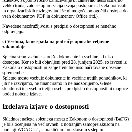
izdelkov. Popolno ročno označevanje bi zahtevalo nesorazmerno
veliko truda, zato se optimizacija izvaja postopoma. Iz ekonomskih
in organizacijskih razlogov tudi še ni mogoče omogočiti dostopa do
vseh dokumentov PDF in dokumentov Office (itd.).
Navedene nezdružljivosti s predpisi o dostopnosti se nenehno
odpravljajo.
c) Vsebina, ki ne spada na področje uporabe veljavne
zakonodaje
Spletna stran vsebuje starejše dokumente in vsebine, ki niso
dostopne. Ker so bili objavljeni pred 28. junijem 2025, so izvzeti iz
Zakona o dostopnosti in zanje trenutno niso načrtovane obsežne
spremembe.
Spletno mesto vsebuje dokumente in vsebine tretjih ponudnikov, ki
jih ne razvijamo, ne financiramo in ne nadzorujemo. Glede
skladnosti teh vsebin tretjih oseb s predpisi o dostopnosti ni mogoče
podati nobene izjave.
Izdelava izjave o dostopnosti
Skladnost našega spletnega mesta z Zakonom o dostopnosti (BaFG)
je bila ocenjena na več ravneh: z notranjim samopreizkusom na
podlagi WCAG 2.1, s praktičnim preizkusom s slepim