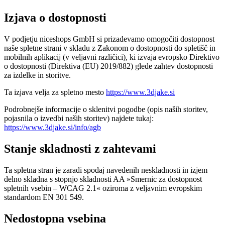
Izjava o dostopnosti
V podjetju niceshops GmbH si prizadevamo omogočiti dostopnost
naše spletne strani v skladu z Zakonom o dostopnosti do spletišč in
mobilnih aplikacij (v veljavni različici), ki izvaja evropsko Direktivo
o dostopnosti (Direktiva (EU) 2019/882) glede zahtev dostopnosti
za izdelke in storitve.
Ta izjava velja za spletno mesto
https://www.3djake.si
Podrobnejše informacije o sklenitvi pogodbe (opis naših storitev,
pojasnila o izvedbi naših storitev) najdete tukaj:
https://www.3djake.si/info/agb
Stanje skladnosti z zahtevami
Ta spletna stran je zaradi spodaj navedenih neskladnosti in izjem
delno skladna s stopnjo skladnosti AA »Smernic za dostopnost
spletnih vsebin – WCAG 2.1« oziroma z veljavnim evropskim
standardom EN 301 549.
Nedostopna vsebina