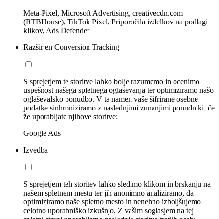
Meta-Pixel, Microsoft Advertising, creativecdn.com
(RTBHouse), TikTok Pixel, Priporočila izdelkov na podlagi
klikov, Ads Defender
Razširjen Conversion Tracking
S sprejetjem te storitve lahko bolje razumemo in ocenimo
uspešnost našega spletnega oglaševanja ter optimiziramo našo
oglaševalsko ponudbo. V ta namen vaše šifrirane osebne
podatke sinhroniziramo z naslednjimi zunanjimi ponudniki, če
že uporabljate njihove storitve:
Google Ads
Izvedba
S sprejetjem teh storitev lahko sledimo klikom in brskanju na
našem spletnem mestu ter jih anonimno analiziramo, da
optimiziramo naše spletno mesto in nenehno izboljšujemo
celotno uporabniško izkušnjo. Z vašim soglasjem na tej