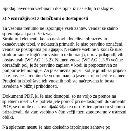
Spodaj navedena vsebina ni dostopna iz naslednjih razlogov:
a) Nezdružljivost z določbami o dostopnosti
Ta vsebina trenutno ne izpolnjuje vseh zahtev, vendar se stalno
spreminja ali pa se že izvaja:
Strukturni elementi, kot so naslovi, dodelitve obrazcev in
označevanje tabel, v nekaterih primerih še niso pravilno označeni,
vendar se postopoma prilagajajo. Nekatere vsebine v kodi še niso
strukturirane v logičnem vrstnem redu branja, npr. v prilagodljivih
postavitvah (WCAG 1.3.2). Namen vnosa (WCAG 1.3.5) večine
obrazčnih polj je že pravilno zapisan v kodi in prepoznaven za
podporne tehnologije. Za posamezna polja - kot je gumb za prijavo
na e-novice - trenutno še vedno manjka jasen strojno berljiv namen.
Pregled in izboljšava teh vnosnih polj sta načrtovana in bosta
izvedena v bližnji prihodnosti.
Dokumenti PDF, ki še niso dostopni, so na voljo za prenos na
spletnem mestu. Če potrebujete pomoč pri nedostopnih dokumentih
PDF, se obrnite na slovenija@3djake.com. V tem primeru si bomo
prizadevali, da vam vsebino v čim večji meri zagotovimo v ustrezni
obliki.
Na spletnem mestu še niso dosledno izpolnjene zahteve po