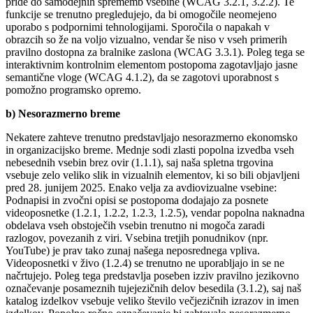
pride do samodejnih sprememb vsebine (WCAG 3.2.1, 3.2.2). Te
funkcije se trenutno pregledujejo, da bi omogočile neomejeno
uporabo s podpornimi tehnologijami. Sporočila o napakah v
obrazcih so že na voljo vizualno, vendar še niso v vseh primerih
pravilno dostopna za bralnike zaslona (WCAG 3.3.1). Poleg tega se
interaktivnim kontrolnim elementom postopoma zagotavljajo jasne
semantične vloge (WCAG 4.1.2), da se zagotovi uporabnost s
pomožno programsko opremo.
b) Nesorazmerno breme
Nekatere zahteve trenutno predstavljajo nesorazmerno ekonomsko
in organizacijsko breme. Mednje sodi zlasti popolna izvedba vseh
nebesednih vsebin brez ovir (1.1.1), saj naša spletna trgovina
vsebuje zelo veliko slik in vizualnih elementov, ki so bili objavljeni
pred 28. junijem 2025. Enako velja za avdiovizualne vsebine:
Podnapisi in zvočni opisi se postopoma dodajajo za posnete
videoposnetke (1.2.1, 1.2.2, 1.2.3, 1.2.5), vendar popolna naknadna
obdelava vseh obstoječih vsebin trenutno ni mogoča zaradi
razlogov, povezanih z viri. Vsebina tretjih ponudnikov (npr.
YouTube) je prav tako zunaj našega neposrednega vpliva.
Videoposnetki v živo (1.2.4) se trenutno ne uporabljajo in se ne
načrtujejo. Poleg tega predstavlja poseben izziv pravilno jezikovno
označevanje posameznih tujejezičnih delov besedila (3.1.2), saj naš
katalog izdelkov vsebuje veliko število večjezičnih izrazov in imen