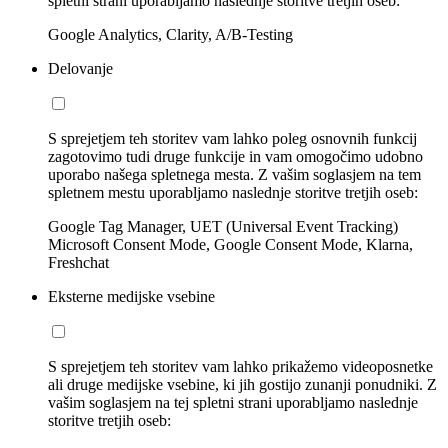
spletni strani uporabljamo naslednje storitve tretjih oseb:
Google Analytics, Clarity, A/B-Testing
Delovanje
S sprejetjem teh storitev vam lahko poleg osnovnih funkcij
zagotovimo tudi druge funkcije in vam omogočimo udobno
uporabo našega spletnega mesta. Z vašim soglasjem na tem
spletnem mestu uporabljamo naslednje storitve tretjih oseb:
Google Tag Manager, UET (Universal Event Tracking)
Microsoft Consent Mode, Google Consent Mode, Klarna,
Freshchat
Eksterne medijske vsebine
S sprejetjem teh storitev vam lahko prikažemo videoposnetke
ali druge medijske vsebine, ki jih gostijo zunanji ponudniki. Z
vašim soglasjem na tej spletni strani uporabljamo naslednje
storitve tretjih oseb: