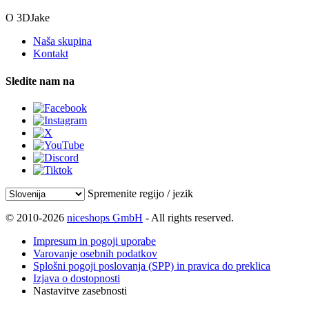
O 3DJake
Naša skupina
Kontakt
Sledite nam na
Spremenite regijo / jezik
© 2010-2026
niceshops GmbH
- All rights reserved.
Impresum in pogoji uporabe
Varovanje osebnih podatkov
Splošni pogoji poslovanja (SPP) in pravica do preklica
Izjava o dostopnosti
Nastavitve zasebnosti