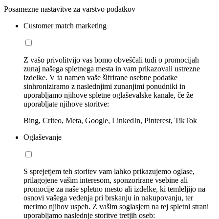
Posamezne nastavitve za varstvo podatkov
Customer match marketing
Z vašo privolitvijo vas bomo obveščali tudi o promocijah
zunaj našega spletnega mesta in vam prikazovali ustrezne
izdelke. V ta namen vaše šifrirane osebne podatke
sinhroniziramo z naslednjimi zunanjimi ponudniki in
uporabljamo njihove spletne oglaševalske kanale, če že
uporabljate njihove storitve:
Bing, Criteo, Meta, Google, LinkedIn, Pinterest, TikTok
Oglaševanje
S sprejetjem teh storitev vam lahko prikazujemo oglase,
prilagojene vašim interesom, sponzorirane vsebine ali
promocije za naše spletno mesto ali izdelke, ki temleljijo na
osnovi vašega vedenja pri brskanju in nakupovanju, ter
merimo njihov uspeh. Z vašim soglasjem na tej spletni strani
uporabljamo naslednje storitve tretjih oseb: