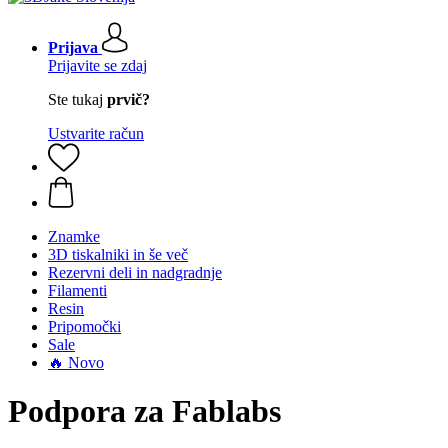
Prijava
Prijavite se zdaj
Ste tukaj
prvič?
Ustvarite račun
Znamke
3D tiskalniki in še več
Rezervni deli in nadgradnje
Filamenti
Resin
Pripomočki
Sale
🔥 Novo
Podpora za Fablabs