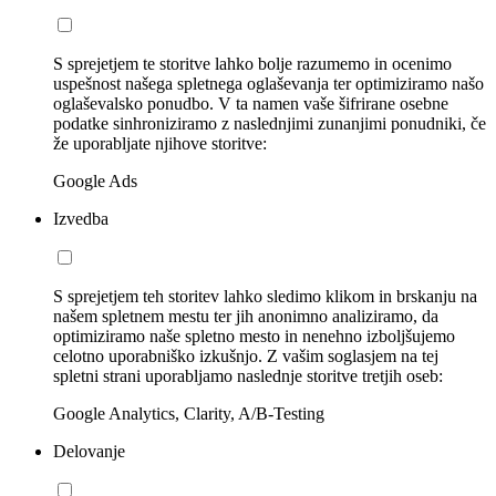
S sprejetjem te storitve lahko bolje razumemo in ocenimo
uspešnost našega spletnega oglaševanja ter optimiziramo našo
oglaševalsko ponudbo. V ta namen vaše šifrirane osebne
podatke sinhroniziramo z naslednjimi zunanjimi ponudniki, če
že uporabljate njihove storitve:
Google Ads
Izvedba
S sprejetjem teh storitev lahko sledimo klikom in brskanju na
našem spletnem mestu ter jih anonimno analiziramo, da
optimiziramo naše spletno mesto in nenehno izboljšujemo
celotno uporabniško izkušnjo. Z vašim soglasjem na tej
spletni strani uporabljamo naslednje storitve tretjih oseb:
Google Analytics, Clarity, A/B-Testing
Delovanje