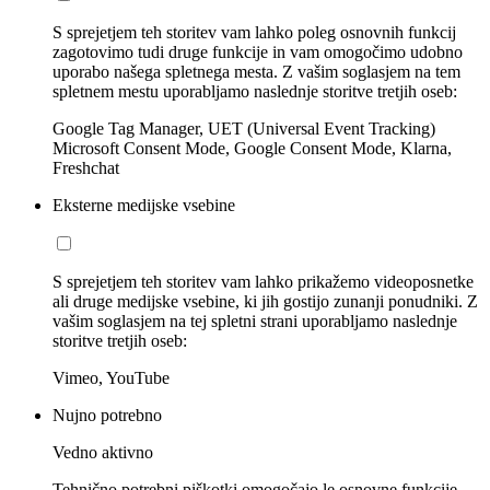
S sprejetjem teh storitev vam lahko poleg osnovnih funkcij
zagotovimo tudi druge funkcije in vam omogočimo udobno
uporabo našega spletnega mesta. Z vašim soglasjem na tem
spletnem mestu uporabljamo naslednje storitve tretjih oseb:
Google Tag Manager, UET (Universal Event Tracking)
Microsoft Consent Mode, Google Consent Mode, Klarna,
Freshchat
Eksterne medijske vsebine
S sprejetjem teh storitev vam lahko prikažemo videoposnetke
ali druge medijske vsebine, ki jih gostijo zunanji ponudniki. Z
vašim soglasjem na tej spletni strani uporabljamo naslednje
storitve tretjih oseb:
Vimeo, YouTube
Nujno potrebno
Vedno aktivno
Tehnično potrebni piškotki omogočajo le osnovne funkcije