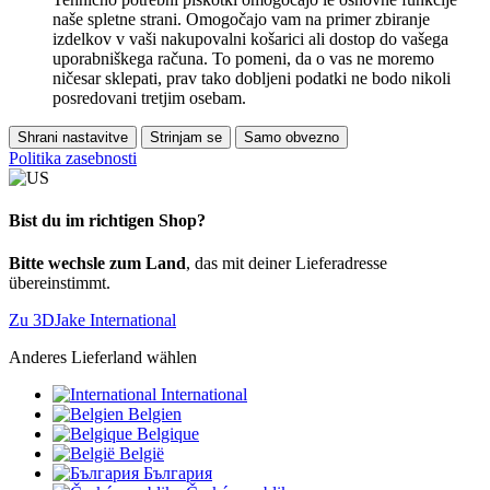
naše spletne strani. Omogočajo vam na primer zbiranje
izdelkov v vaši nakupovalni košarici ali dostop do vašega
uporabniškega računa. To pomeni, da o vas ne moremo
ničesar sklepati, prav tako dobljeni podatki ne bodo nikoli
posredovani tretjim osebam.
Shrani nastavitve
Strinjam se
Samo obvezno
Politika zasebnosti
Bist du im richtigen Shop?
Bitte wechsle zum Land
, das mit deiner Lieferadresse
übereinstimmt.
Zu 3DJake International
Anderes Lieferland wählen
International
Belgien
Belgique
België
България