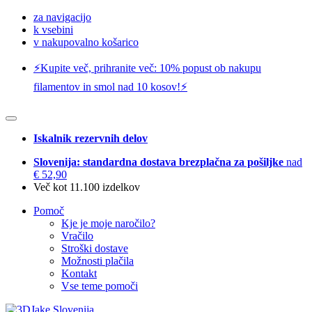
za navigacijo
k vsebini
v nakupovalno košarico
⚡️Kupite več, prihranite več: 10% popust ob nakupu
filamentov in smol nad 10 kosov!⚡️
Iskalnik rezervnih delov
Slovenija: standardna dostava brezplačna za pošiljke
nad
€ 52,90
Več kot 11.100 izdelkov
Pomoč
Kje je moje naročilo?
Vračilo
Stroški dostave
Možnosti plačila
Kontakt
Vse teme pomoči