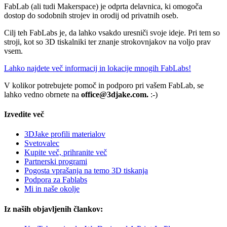
FabLab (ali tudi Makerspace) je odprta delavnica, ki omogoča
dostop do sodobnih strojev in orodij od privatnih oseb.
Cilj teh FabLabs je, da lahko vsakdo uresniči svoje ideje. Pri tem so
stroji, kot so 3D tiskalniki ter znanje strokovnjakov na voljo prav
vsem.
Lahko najdete več informacij in lokacije mnogih FabLabs!
V kolikor potrebujete pomoč in podporo pri vašem FabLab, se
lahko vedno obrnete na
office@3djake.com.
:-)
Izvedite več
3DJake profili materialov
Svetovalec
Kupite več, prihranite več
Partnerski programi
Pogosta vprašanja na temo 3D tiskanja
Podpora za Fablabs
Mi in naše okolje
Iz naših objavljenih člankov: