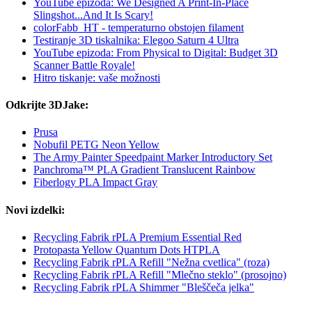
YouTube epizoda: We Designed A Print-In-Place
Slingshot...And It Is Scary!
colorFabb_HT - temperaturno obstojen filament
Testiranje 3D tiskalnika: Elegoo Saturn 4 Ultra
YouTube epizoda: From Physical to Digital: Budget 3D
Scanner Battle Royale!
Hitro tiskanje: vaše možnosti
Odkrijte 3DJake:
Prusa
Nobufil PETG Neon Yellow
The Army Painter Speedpaint Marker Introductory Set
Panchroma™ PLA Gradient Translucent Rainbow
Fiberlogy PLA Impact Gray
Novi izdelki:
Recycling Fabrik rPLA Premium Essential Red
Protopasta Yellow Quantum Dots HTPLA
Recycling Fabrik rPLA Refill "Nežna cvetlica" (roza)
Recycling Fabrik rPLA Refill "Mlečno steklo" (prosojno)
Recycling Fabrik rPLA Shimmer "Bleščeča jelka"