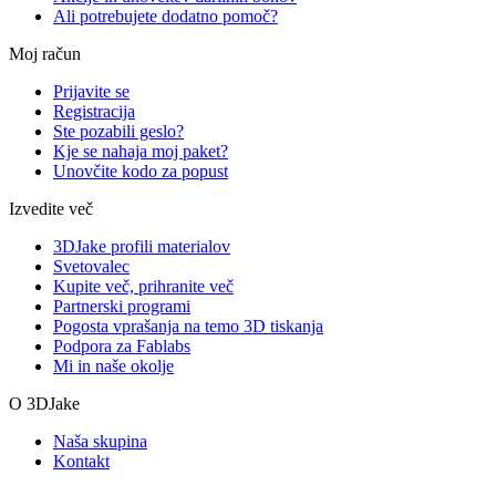
Ali potrebujete dodatno pomoč?
Moj račun
Prijavite se
Registracija
Ste pozabili geslo?
Kje se nahaja moj paket?
Unovčite kodo za popust
Izvedite več
3DJake profili materialov
Svetovalec
Kupite več, prihranite več
Partnerski programi
Pogosta vprašanja na temo 3D tiskanja
Podpora za Fablabs
Mi in naše okolje
O 3DJake
Naša skupina
Kontakt