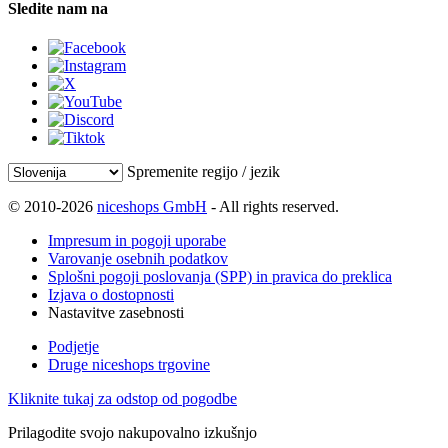
Sledite nam na
Spremenite regijo / jezik
© 2010-2026
niceshops GmbH
- All rights reserved.
Impresum in pogoji uporabe
Varovanje osebnih podatkov
Splošni pogoji poslovanja (SPP) in pravica do preklica
Izjava o dostopnosti
Nastavitve zasebnosti
Podjetje
Druge niceshops trgovine
Kliknite tukaj za odstop od pogodbe
Prilagodite svojo nakupovalno izkušnjo