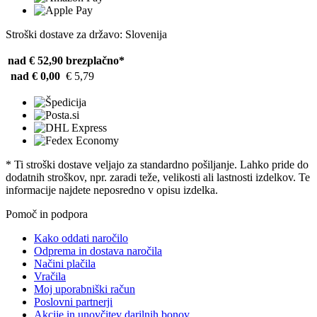
Stroški dostave za državo: Slovenija
nad € 52,90
brezplačno*
nad € 0,00
€ 5,79
* Ti stroški dostave veljajo za standardno pošiljanje. Lahko pride do
dodatnih stroškov, npr. zaradi teže, velikosti ali lastnosti izdelkov. Te
informacije najdete neposredno v opisu izdelka.
Pomoč in podpora
Kako oddati naročilo
Odprema in dostava naročila
Načini plačila
Vračila
Moj uporabniški račun
Poslovni partnerji
Akcije in unovčitev darilnih bonov