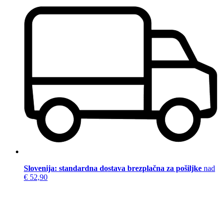
Slovenija: standardna dostava brezplačna za pošiljke
nad
€ 52,90