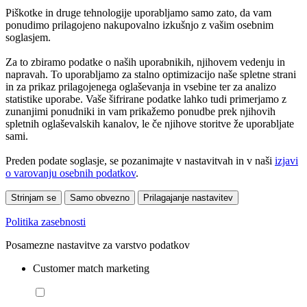
Piškotke in druge tehnologije uporabljamo samo zato, da vam
ponudimo prilagojeno nakupovalno izkušnjo z vašim osebnim
soglasjem.
Za to zbiramo podatke o naših uporabnikih, njihovem vedenju in
napravah. To uporabljamo za stalno optimizacijo naše spletne strani
in za prikaz prilagojenega oglaševanja in vsebine ter za analizo
statistike uporabe. Vaše šifrirane podatke lahko tudi primerjamo z
zunanjimi ponudniki in vam prikažemo ponudbe prek njihovih
spletnih oglaševalskih kanalov, le če njihove storitve že uporabljate
sami.
Preden podate soglasje, se pozanimajte v nastavitvah in v naši
izjavi
o varovanju osebnih podatkov
.
Strinjam se
Samo obvezno
Prilagajanje nastavitev
Politika zasebnosti
Posamezne nastavitve za varstvo podatkov
Customer match marketing