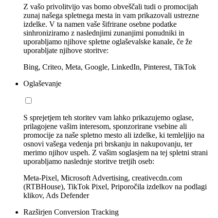
Z vašo privolitvijo vas bomo obveščali tudi o promocijah
zunaj našega spletnega mesta in vam prikazovali ustrezne
izdelke. V ta namen vaše šifrirane osebne podatke
sinhroniziramo z naslednjimi zunanjimi ponudniki in
uporabljamo njihove spletne oglaševalske kanale, če že
uporabljate njihove storitve:
Bing, Criteo, Meta, Google, LinkedIn, Pinterest, TikTok
Oglaševanje
S sprejetjem teh storitev vam lahko prikazujemo oglase,
prilagojene vašim interesom, sponzorirane vsebine ali
promocije za naše spletno mesto ali izdelke, ki temleljijo na
osnovi vašega vedenja pri brskanju in nakupovanju, ter
merimo njihov uspeh. Z vašim soglasjem na tej spletni strani
uporabljamo naslednje storitve tretjih oseb:
Meta-Pixel, Microsoft Advertising, creativecdn.com
(RTBHouse), TikTok Pixel, Priporočila izdelkov na podlagi
klikov, Ads Defender
Razširjen Conversion Tracking