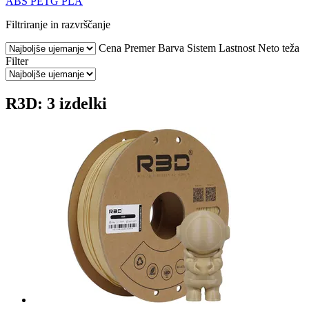
ABS
PETG
PLA
Filtriranje in razvrščanje
Cena
Premer
Barva
Sistem
Lastnost
Neto teža
Filter
R3D: 3 izdelki