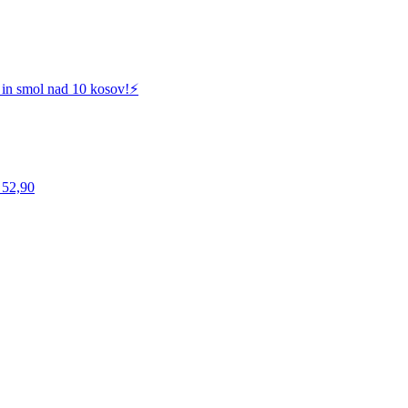
 in smol nad 10 kosov!⚡️
 52,90