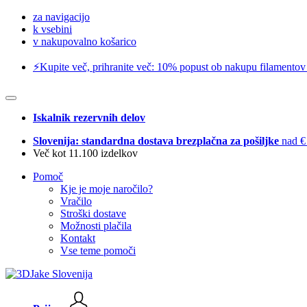
za navigacijo
k vsebini
v nakupovalno košarico
⚡️Kupite več, prihranite več: 10% popust ob nakupu filamentov
Iskalnik rezervnih delov
Slovenija: standardna dostava brezplačna za pošiljke
nad €
Več kot 11.100 izdelkov
Pomoč
Kje je moje naročilo?
Vračilo
Stroški dostave
Možnosti plačila
Kontakt
Vse teme pomoči