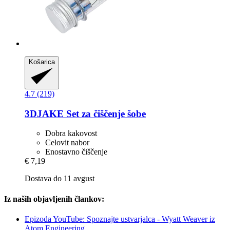
Košarica
4.7 (219)
3DJAKE
Set za čiščenje šobe
Dobra kakovost
Celovit nabor
Enostavno čiščenje
€ 7,19
Dostava do 11 avgust
Iz naših objavljenih člankov:
Epizoda YouTube: Spoznajte ustvarjalca - Wyatt Weaver iz
Atom Engineering