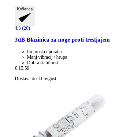
Košarica
4.3 (20)
3dB
Blazinica za noge proti tresljajem
Preprosta uporaba
Manj vibracij / hrupa
Dobra stabilnost
€ 15,59
Dostava do 11 avgust