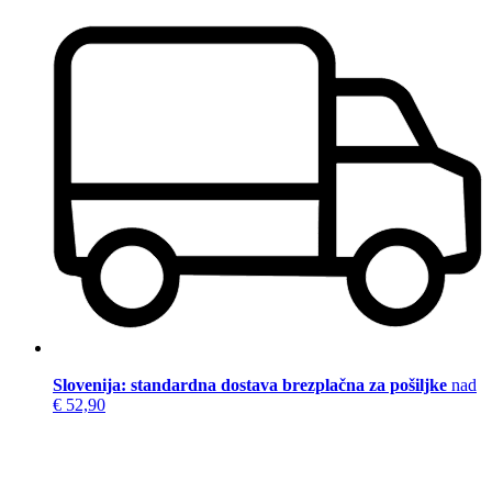
Slovenija: standardna dostava brezplačna za pošiljke
nad
€ 52,90