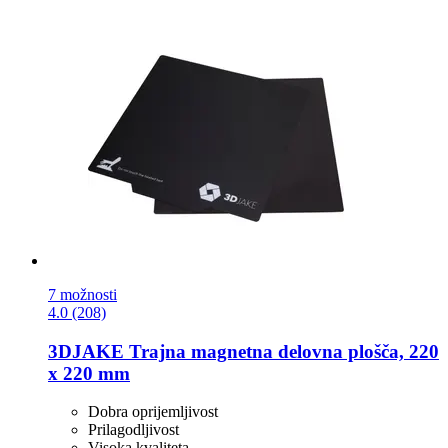
7 možnosti
4.0 (208)
3DJAKE
Trajna magnetna delovna plošča, 220
x 220 mm
Dobra oprijemljivost
Prilagodljivost
Visoka kvaliteta