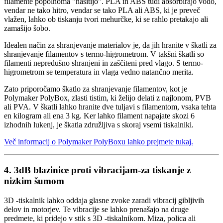
filamente popolnoma "nasitijo". PLA in ABS tudi absorbirajo vodo,
vendar ne tako hitro, vendar se tako PLA ali ABS, ki je preveč
vlažen, lahko ob tiskanju tvori mehurčke, ki se rahlo pretakajo ali
zamašijo šobo.
Idealen način za shranjevanje materialov je, da jih hranite v škatli za
shranjevanje filamentov s termo-higrometrom. V takšni škatli so
filamenti nepredušno shranjeni in zaščiteni pred vlago. S termo-
higrometrom se temperatura in vlaga vedno natančno merita.
Zato priporočamo škatlo za shranjevanje filamentov, kot je
Polymaker PolyBox, zlasti tistim, ki želijo delati z najlonom, PVB
ali PVA. V škatli lahko hranite dve tuljavi s filamentom, vsaka tehta
en kilogram ali ena 3 kg. Ker lahko filament napajate skozi 6
izhodnih lukenj, je škatla združljiva s skoraj vsemi tiskalniki.
Več informacij o Polymaker PolyBoxu lahko prejmete tukaj.
4. 3dB blazinice proti vibracijam-za tiskanje z
nizkim šumom
3D -tiskalnik lahko oddaja glasne zvoke zaradi vibracij gibljivih
delov in motorjev. Te vibracije se lahko prenašajo na druge
predmete, ki pridejo v stik s 3D -tiskalnikom. Miza, polica ali