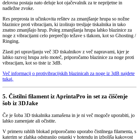
delovna postaja nato deluje kot ojačevalnik za te neprijetne in
nadležne zvoke.
Res preprosta in učinkovita rešitev za zmanjšanje hrupa so nožne
blazinice proti vibracijam, ki izolirajo tresljaje tiskalnika in tako
znatno zmanjšajo hrup. Poleg zmanjšanja hrupa lahko blazinice za
noge z vibracijami celo preprečijo težave s tlakom, kot so Ghosting /
Ringing.
Zlasti pri upravljanju več 3D tiskalnikov z več napravami, kjer je
lahko razvoj hrupa zelo moteč, priporočamo blazinice za noge proti
vibracijam, kot so tiste iz 3dB.
Več informacij o protivibracijskih blazinicah za noge iz 3dB najdete
tukaj.
5. Čistilni filament iz AprintaPro in set za čiščenje
šob iz 3DJake
Če je šoba 3D tiskalnika zamašena in je ni več mogoče uporabiti, jo
lahko zamenjate ali očistite.
V primeru rahlih blokad priporočamo uporabo čistilnega filamenta, s
katerim se zlahka odstranijo ostanki v hotendu in izboljša kakovost