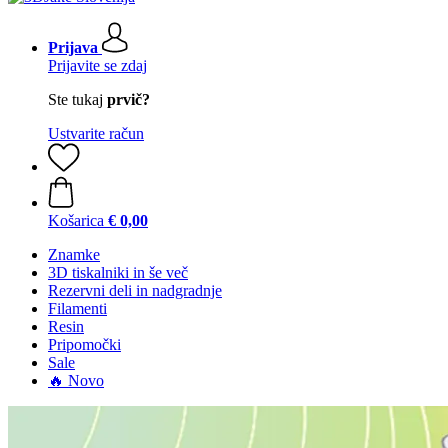
Prijava
Prijavite se zdaj
Ste tukaj
prvič?
Ustvarite račun
Košarica
€ 0,00
Znamke
3D tiskalniki in še več
Rezervni deli in nadgradnje
Filamenti
Resin
Pripomočki
Sale
🔥 Novo