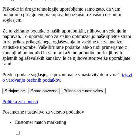
Piškotke in druge tehnologije uporabljamo samo zato, da vam
ponudimo prilagojeno nakupovalno izkušnjo z vašim osebnim
soglasjem.
Za to zbiramo podatke o naših uporabnikih, njihovem vedenju in
napravah. To uporabljamo za stalno optimizacijo naše spletne strani
in za prikaz prilagojenega oglaševanja in vsebine ter za analizo
statistike uporabe. Vaše šifrirane podatke lahko tudi primerjamo z
zunanjimi ponudniki in vam prikažemo ponudbe prek njihovih
spletnih oglaševalskih kanalov, le če njihove storitve že uporabljate
sami.
Preden podate soglasje, se pozanimajte v nastavitvah in v naši
izjavi
o varovanju osebnih podatkov
.
Strinjam se
Samo obvezno
Prilagajanje nastavitev
Politika zasebnosti
Posamezne nastavitve za varstvo podatkov
Customer match marketing