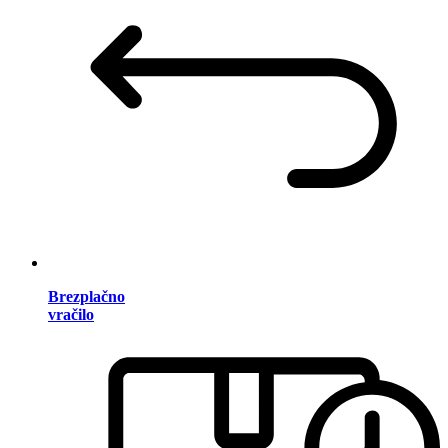
Brezplačno
vračilo