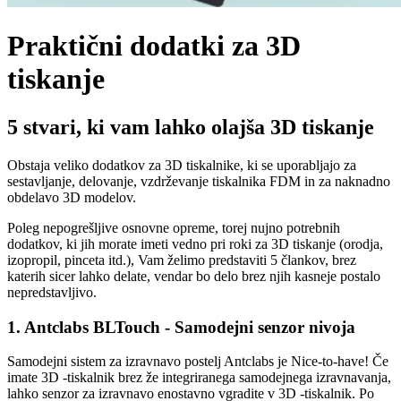
Praktični dodatki za 3D
tiskanje
5 stvari, ki vam lahko olajša 3D tiskanje
Obstaja veliko dodatkov za 3D tiskalnike, ki se uporabljajo za
sestavljanje, delovanje, vzdrževanje tiskalnika FDM in za naknadno
obdelavo 3D modelov.
Poleg nepogrešljive osnovne opreme, torej nujno potrebnih
dodatkov, ki jih morate imeti vedno pri roki za 3D tiskanje (orodja,
izopropil, pinceta itd.), Vam želimo predstaviti 5 člankov, brez
katerih sicer lahko delate, vendar bo delo brez njih kasneje postalo
nepredstavljivo.
1. Antclabs BLTouch - Samodejni senzor nivoja
Samodejni sistem za izravnavo postelj Antclabs je Nice-to-have! Če
imate 3D -tiskalnik brez že integriranega samodejnega izravnavanja,
lahko senzor za izravnavo enostavno vgradite v 3D -tiskalnik. Po