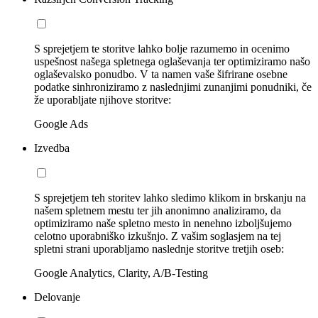
S sprejetjem te storitve lahko bolje razumemo in ocenimo
uspešnost našega spletnega oglaševanja ter optimiziramo našo
oglaševalsko ponudbo. V ta namen vaše šifrirane osebne
podatke sinhroniziramo z naslednjimi zunanjimi ponudniki, če
že uporabljate njihove storitve:
Google Ads
Izvedba
S sprejetjem teh storitev lahko sledimo klikom in brskanju na
našem spletnem mestu ter jih anonimno analiziramo, da
optimiziramo naše spletno mesto in nenehno izboljšujemo
celotno uporabniško izkušnjo. Z vašim soglasjem na tej
spletni strani uporabljamo naslednje storitve tretjih oseb:
Google Analytics, Clarity, A/B-Testing
Delovanje