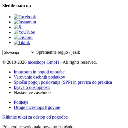
Sledite nam na
Spremenite regijo / jezik
© 2010-2026
niceshops GmbH
- All rights reserved.
Impresum in pogoji uporabe
Varovanje osebnih podatkov
Splošni pogoji poslovanja (SPP) in pravica do preklica
Izjava o dostopnosti
Nastavitve zasebnosti
Podjetje
Druge niceshops trgovine
Kliknite tukaj za odstop od pogodbe
Prilagodite svojo nakupovalno izkušnjo