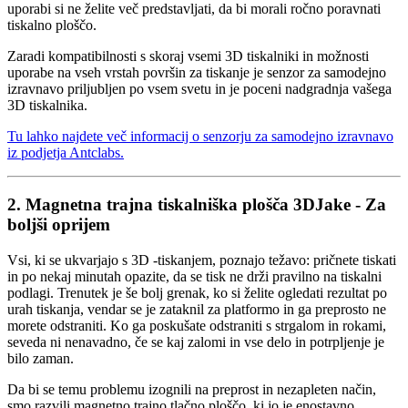
uporabi si ne želite več predstavljati, da bi morali ročno poravnati
tiskalno ploščo.
Zaradi kompatibilnosti s skoraj vsemi 3D tiskalniki in možnosti
uporabe na vseh vrstah površin za tiskanje je senzor za samodejno
izravnavo priljubljen po vsem svetu in je poceni nadgradnja vašega
3D tiskalnika.
Tu lahko najdete več informacij o senzorju za samodejno izravnavo
iz podjetja Antclabs.
2. Magnetna trajna tiskalniška plošča 3DJake - Za
boljši oprijem
Vsi, ki se ukvarjajo s 3D -tiskanjem, poznajo težavo: pričnete tiskati
in po nekaj minutah opazite, da se tisk ne drži pravilno na tiskalni
podlagi. Trenutek je še bolj grenak, ko si želite ogledati rezultat po
urah tiskanja, vendar se je zataknil za platformo in ga preprosto ne
morete odstraniti. Ko ga poskušate odstraniti s strgalom in rokami,
seveda ni nenavadno, če se kaj zalomi in vse delo in potrpljenje je
bilo zaman.
Da bi se temu problemu izognili na preprost in nezapleten način,
smo razvili magnetno trajno tlačno ploščo, ki jo je enostavno