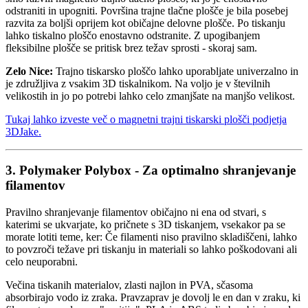
odstraniti in upogniti. Površina trajne tlačne plošče je bila posebej
razvita za boljši oprijem kot običajne delovne plošče. Po tiskanju
lahko tiskalno ploščo enostavno odstranite. Z upogibanjem
fleksibilne plošče se pritisk brez težav sprosti - skoraj sam.
Zelo Nice:
Trajno tiskarsko ploščo lahko uporabljate univerzalno in
je združljiva z vsakim 3D tiskalnikom. Na voljo je v številnih
velikostih in jo po potrebi lahko celo zmanjšate na manjšo velikost.
Tukaj lahko izveste več o magnetni trajni tiskarski plošči podjetja
3DJake.
3. Polymaker Polybox - Za optimalno shranjevanje
filamentov
Pravilno shranjevanje filamentov običajno ni ena od stvari, s
katerimi se ukvarjate, ko pričnete s 3D tiskanjem, vsekakor pa se
morate lotiti teme, ker: Če filamenti niso pravilno skladiščeni, lahko
to povzroči težave pri tiskanju in materiali so lahko poškodovani ali
celo neuporabni.
Večina tiskanih materialov, zlasti najlon in PVA, sčasoma
absorbirajo vodo iz zraka. Pravzaprav je dovolj le en dan v zraku, ki