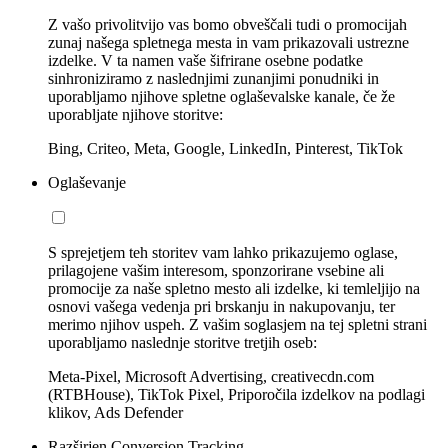
Z vašo privolitvijo vas bomo obveščali tudi o promocijah
zunaj našega spletnega mesta in vam prikazovali ustrezne
izdelke. V ta namen vaše šifrirane osebne podatke
sinhroniziramo z naslednjimi zunanjimi ponudniki in
uporabljamo njihove spletne oglaševalske kanale, če že
uporabljate njihove storitve:
Bing, Criteo, Meta, Google, LinkedIn, Pinterest, TikTok
Oglaševanje
S sprejetjem teh storitev vam lahko prikazujemo oglase,
prilagojene vašim interesom, sponzorirane vsebine ali
promocije za naše spletno mesto ali izdelke, ki temleljijo na
osnovi vašega vedenja pri brskanju in nakupovanju, ter
merimo njihov uspeh. Z vašim soglasjem na tej spletni strani
uporabljamo naslednje storitve tretjih oseb:
Meta-Pixel, Microsoft Advertising, creativecdn.com
(RTBHouse), TikTok Pixel, Priporočila izdelkov na podlagi
klikov, Ads Defender
Razširjen Conversion Tracking