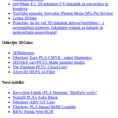
eufyMake E1: 3D-teksturni UV-tiskalnik za ustvarjalce in
kreativce
YouTube epizoda: Anycubic Photon Mono M5s Pro Review
Lepila 3DJake
Poskrbite, da bo vaš 3D tiskalnik deloval brezhibno – z
avtomatskim izmetom, čakalnimi vrstami za tiskanje in
neskončnimi ponovitvami!
Odkrijte 3DJake:
3DMakerpro
Fiberlogy Easy PLA CMYK - paket filamentov
3DJAKE easyPETG Matte pastelno modra
The Filament PETG Cloud Grey
Alveo3D HEPA 14 Filter
Novi izdelki:
Recycling Fabrik rPLA Shimmer "Bleščeče sveče"
Nobufil PLAx Astro Black
Fiberlogy ABS+GF Gray
Fiberlogy PLA Impact Refill Graphite
BIQU Panda Vent RGB