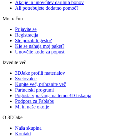
Akcije in unovčitev darilnih bonov
Ali potrebujete dodatno pomoč?
Moj račun
Prijavite se
Registracija
Ste pozabili geslo?
Kje se nahaja moj paket?
Unovčite kodo za popust
Izvedite več
3DJake profili materialov
Svetovalec
Kupite več, prihranite več
Partnerski programi
Pogosta vprašanja na temo 3D tiskanja
Podpora za Fablabs
Mi in naše okolje
O 3DJake
Naša skupina
Kontakt