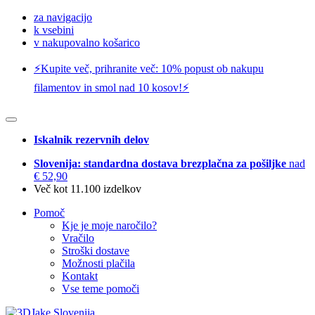
za navigacijo
k vsebini
v nakupovalno košarico
⚡️Kupite več, prihranite več: 10% popust ob nakupu
filamentov in smol nad 10 kosov!⚡️
Iskalnik rezervnih delov
Slovenija: standardna dostava brezplačna za pošiljke
nad
€ 52,90
Več kot 11.100 izdelkov
Pomoč
Kje je moje naročilo?
Vračilo
Stroški dostave
Možnosti plačila
Kontakt
Vse teme pomoči