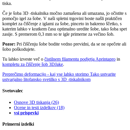
tiska.
Če je šoba 3D -tiskalnika močno zamašena ali umazana, jo očistite s
pomočjo igel za šobe. V naši spletni trgovini boste našli praktičen
komplet za čiščenje z iglami za šobe, pinceto in bakreno ščetko, s
katerim lahko v kratkem času optimalno uredite šobe, tako šoba spet
zasije. S premerom 0,3 mm so te igle primerne za večino šob.
Pozor:
Pri čiščenju šobe bodite vedno previdni, da se ne opečete ali
šobo poškodujete.
Tu lahko izveste več o
čistilnem filamentu podjetja Aprintapro
in
kompletu za čiščenje šob 3DJake
.
Preprečimo deformacijo - kaj vse lahko storimo
Tako ustvarite
ustvarjalno litofansko svetilko s 3D -tiskalnikom
Svetovalec
Osnove 3D tiskanja
(26)
Ocene in testi izdelkov
(18)
vsi prispevki
Primerni izdelki