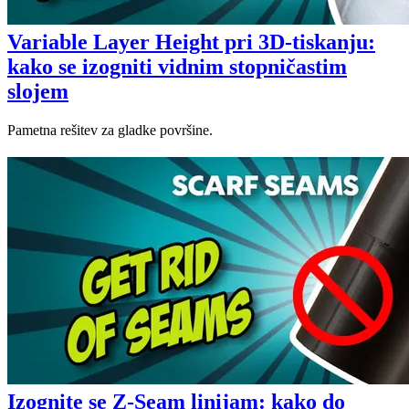
Variable Layer Height pri 3D-tiskanju:
kako se izogniti vidnim stopničastim
slojem
Pametna rešitev za gladke površine.
Izognite se Z-Seam linijam: kako do