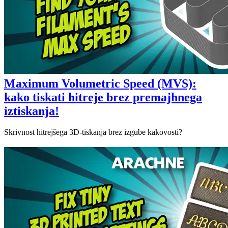
Maximum Volumetric Speed (MVS):
kako tiskati hitreje brez premajhnega
iztiskanja!
Skrivnost hitrejšega 3D-tiskanja brez izgube kakovosti?