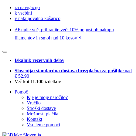
za navigacijo
k vsebini
v nakupovalno košarico
⚡️Kupite več, prihranite več: 10% popust ob nakupu
filamentov in smol nad 10 kosov!⚡️
Iskalnik rezervnih delov
Slovenija: standardna dostava brezplačna za pošiljke
nad
€ 52,90
Več kot 11.100 izdelkov
Pomoč
Kje je moje naročilo?
Vračilo
Stroški dostave
Možnosti plačila
Kontakt
Vse teme pomoči