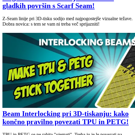
gladkih površin s Scarf Seam!
Z-Seam linije pri 3D-tisku sodijo med najpogostejše vizualne težave.
Dobra novica: s tem se vam ni treba več sprijazniti!
Beam Interlocking pri 3D-tiskanju: kako
končno pravilno povezati TPU in PETG!
TPU in PETG se ne rabita "ujemati". Treba ju je le povezati na