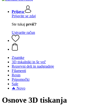
Prijava
Prijavite se zdaj
Ste tukaj
prvič?
Ustvarite račun
Znamke
3D tiskalniki in še več
Rezervni deli in nadgradnje
Filamenti
Resin
Pripomočki
Sale
🔥 Novo
Osnove 3D tiskanja