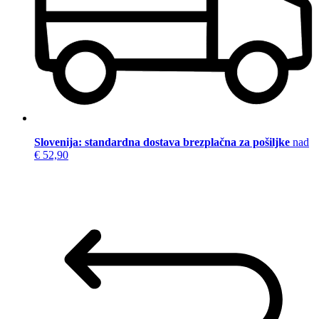
Slovenija: standardna dostava brezplačna za pošiljke
nad
€ 52,90