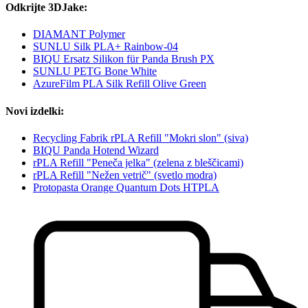
Odkrijte 3DJake:
DIAMANT Polymer
SUNLU Silk PLA+ Rainbow-04
BIQU Ersatz Silikon für Panda Brush PX
SUNLU PETG Bone White
AzureFilm PLA Silk Refill Olive Green
Novi izdelki:
Recycling Fabrik rPLA Refill "Mokri slon" (siva)
BIQU Panda Hotend Wizard
rPLA Refill "Peneča jelka" (zelena z bleščicami)
rPLA Refill "Nežen vetrič" (svetlo modra)
Protopasta Orange Quantum Dots HTPLA