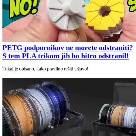
PETG podpornikov ne morete odstraniti?
S tem PLA trikom jih bo hitro odstranil!
Tukaj je opisano, kako pravilno rešiti težavo!