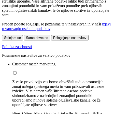
statistike uporabe. Vaše šifrirane podatke lahko tudi primerjamo z
zunanjimi ponudniki in vam prikažemo ponudbe prek njihovih
spletnih oglaševalskih kanalov, le če njihove storitve že uporabljate
sami.
Preden podate soglasje, se pozanimajte v nastavitvah in v naši
izjavi
o varovanju osebnih podatkov
.
Strinjam se
Samo obvezno
Prilagajanje nastavitev
Politika zasebnosti
Posamezne nastavitve za varstvo podatkov
Customer match marketing
Z vašo privolitvijo vas bomo obveščali tudi o promocijah
zunaj našega spletnega mesta in vam prikazovali ustrezne
izdelke. V ta namen vaše šifrirane osebne podatke
sinhroniziramo z naslednjimi zunanjimi ponudniki in
uporabljamo njihove spletne oglaševalske kanale, če že
uporabljate njihove storitve:
Bing, Criteo, Meta, Google, LinkedIn, Pinterest, TikTok