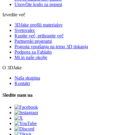
Unovčite kodo za popust
Izvedite več
3DJake profili materialov
Svetovalec
Kupite več, prihranite več
Partnerski programi
Pogosta vprašanja na temo 3D tiskanja
Podpora za Fablabs
Mi in naše okolje
O 3DJake
Naša skupina
Kontakt
Sledite nam na