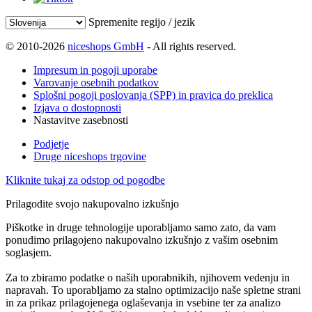
Spremenite regijo / jezik
© 2010-2026
niceshops GmbH
- All rights reserved.
Impresum in pogoji uporabe
Varovanje osebnih podatkov
Splošni pogoji poslovanja (SPP) in pravica do preklica
Izjava o dostopnosti
Nastavitve zasebnosti
Podjetje
Druge niceshops trgovine
Kliknite tukaj za odstop od pogodbe
Prilagodite svojo nakupovalno izkušnjo
Piškotke in druge tehnologije uporabljamo samo zato, da vam
ponudimo prilagojeno nakupovalno izkušnjo z vašim osebnim
soglasjem.
Za to zbiramo podatke o naših uporabnikih, njihovem vedenju in
napravah. To uporabljamo za stalno optimizacijo naše spletne strani
in za prikaz prilagojenega oglaševanja in vsebine ter za analizo