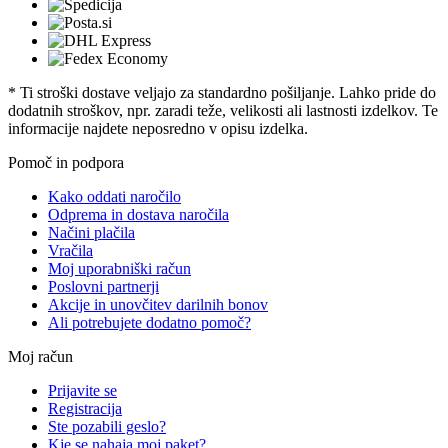
* Ti stroški dostave veljajo za standardno pošiljanje. Lahko pride do
dodatnih stroškov, npr. zaradi teže, velikosti ali lastnosti izdelkov. Te
informacije najdete neposredno v opisu izdelka.
Pomoč in podpora
Kako oddati naročilo
Odprema in dostava naročila
Načini plačila
Vračila
Moj uporabniški račun
Poslovni partnerji
Akcije in unovčitev darilnih bonov
Ali potrebujete dodatno pomoč?
Moj račun
Prijavite se
Registracija
Ste pozabili geslo?
Kje se nahaja moj paket?