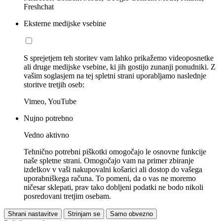
Freshchat
Eksterne medijske vsebine
S sprejetjem teh storitev vam lahko prikažemo videoposnetke
ali druge medijske vsebine, ki jih gostijo zunanji ponudniki. Z
vašim soglasjem na tej spletni strani uporabljamo naslednje
storitve tretjih oseb:
Vimeo, YouTube
Nujno potrebno
Vedno aktivno
Tehnično potrebni piškotki omogočajo le osnovne funkcije
naše spletne strani. Omogočajo vam na primer zbiranje
izdelkov v vaši nakupovalni košarici ali dostop do vašega
uporabniškega računa. To pomeni, da o vas ne moremo
ničesar sklepati, prav tako dobljeni podatki ne bodo nikoli
posredovani tretjim osebam.
Shrani nastavitve
Strinjam se
Samo obvezno