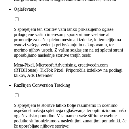
Oglaševanje
S sprejetjem teh storitev vam lahko prikazujemo oglase,
prilagojene vašim interesom, sponzorirane vsebine ali
promocije za naše spletno mesto ali izdelke, ki temleljijo na
osnovi vašega vedenja pri brskanju in nakupovanju, ter
merimo njihov uspeh. Z vašim soglasjem na tej spletni strani
uporabljamo naslednje storitve tretjih oseb:
Meta-Pixel, Microsoft Advertising, creativecdn.com
(RTBHouse), TikTok Pixel, Priporočila izdelkov na podlagi
klikov, Ads Defender
Razširjen Conversion Tracking
S sprejetjem te storitve lahko bolje razumemo in ocenimo
uspešnost našega spletnega oglaševanja ter optimiziramo našo
oglaševalsko ponudbo. V ta namen vaše šifrirane osebne
podatke sinhroniziramo z naslednjimi zunanjimi ponudniki, če
že uporabljate njihove storitve: