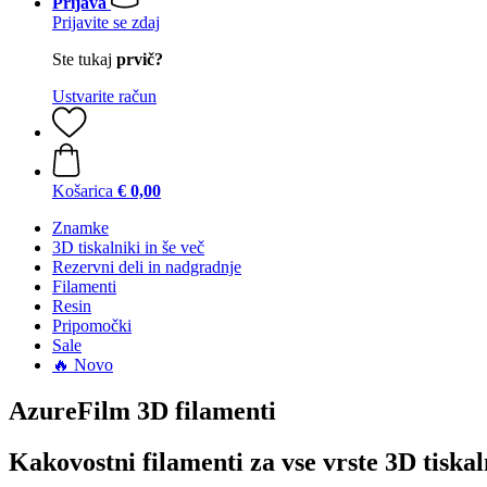
Prijava
Prijavite se zdaj
Ste tukaj
prvič?
Ustvarite račun
Košarica
€ 0,00
Znamke
3D tiskalniki in še več
Rezervni deli in nadgradnje
Filamenti
Resin
Pripomočki
Sale
🔥 Novo
AzureFilm 3D filamenti
Kakovostni filamenti za vse vrste 3D tiska