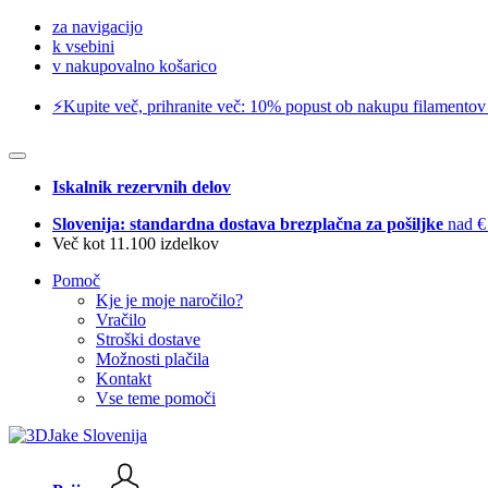
za navigacijo
k vsebini
v nakupovalno košarico
⚡️Kupite več, prihranite več: 10% popust ob nakupu filamentov
Iskalnik rezervnih delov
Slovenija: standardna dostava brezplačna za pošiljke
nad €
Več kot 11.100 izdelkov
Pomoč
Kje je moje naročilo?
Vračilo
Stroški dostave
Možnosti plačila
Kontakt
Vse teme pomoči