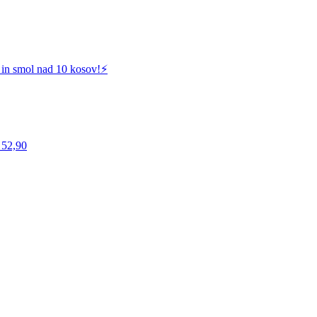
 in smol nad 10 kosov!⚡️
 52,90