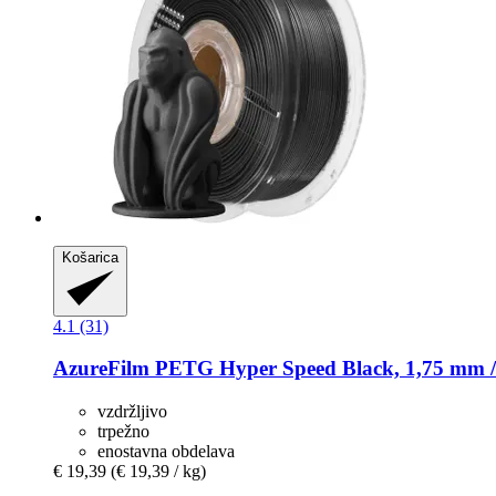
Košarica
4.1 (31)
AzureFilm
PETG Hyper Speed Black, 1,75 mm /
vzdržljivo
trpežno
enostavna obdelava
€ 19,39
(€ 19,39 / kg)