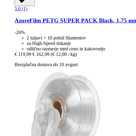
5.0 (1)
AzureFilm
PETG SUPER PACK Black, 1,75 mm 
-26%
2 tuljavi + 10 polnil filamentov
za High-Speed tiskanje
odlično razmerje med ceno in kakovostjo
€ 119,99
€ 162,99
(€ 12,00 / kg)
Brezplačna dostava do 10 avgust