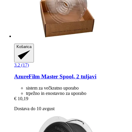
Košarica
3.2 (17)
AzureFilm
Master Spool, 2 tuljavi
sistem za večkratno uporabo
trpežno in enostavno za uporabo
€ 10,19
Dostava do 10 avgust