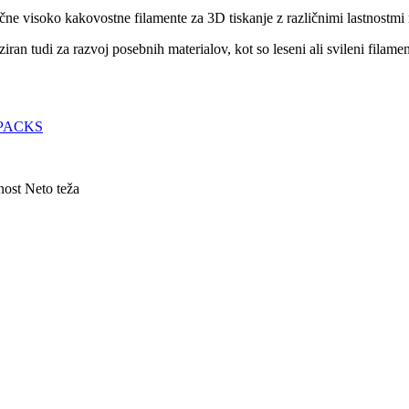
čne visoko kakovostne filamente za 3D tiskanje z različnimi lastnostmi 
an tudi za razvoj posebnih materialov, kot so leseni ali svileni filamen
PACKS
nost
Neto teža