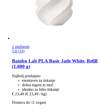
2 možnosti
5.0 (33)
Bambu Lab
PLA Basic Jade White, Refill
(1.000 g)
Najbolj prodajano
enostaven za tiskanje
dobra togost in moč
idealno za hitro tiskanje
€ 23,49
(€ 23,49 / kg)
Dostava do 11 avgust