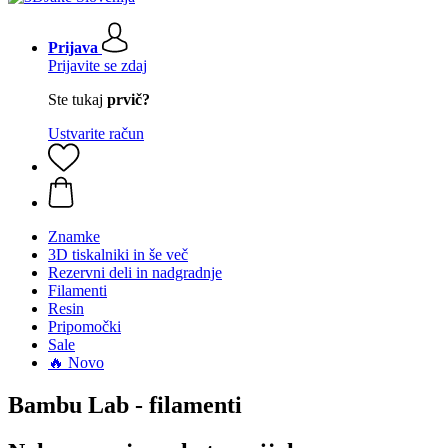
Prijava
Prijavite se zdaj
Ste tukaj
prvič?
Ustvarite račun
Znamke
3D tiskalniki in še več
Rezervni deli in nadgradnje
Filamenti
Resin
Pripomočki
Sale
🔥 Novo
Bambu Lab - filamenti