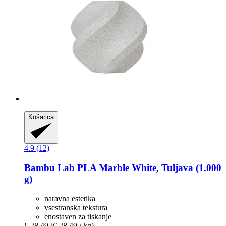
Košarica
4.9 (12)
Bambu Lab
PLA Marble White, Tuljava (1.000
g)
naravna estetika
vsestranska tekstura
enostaven za tiskanje
€ 28,49
(€ 28,49 / kg)