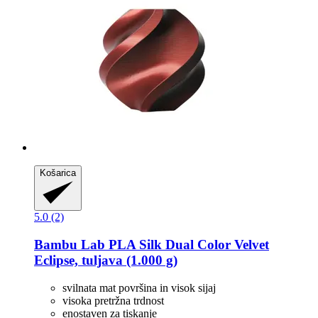
Košarica
5.0 (2)
Bambu Lab
PLA Silk Dual Color Velvet
Eclipse, tuljava (1.000 g)
svilnata mat površina in visok sijaj
visoka pretržna trdnost
enostaven za tiskanje