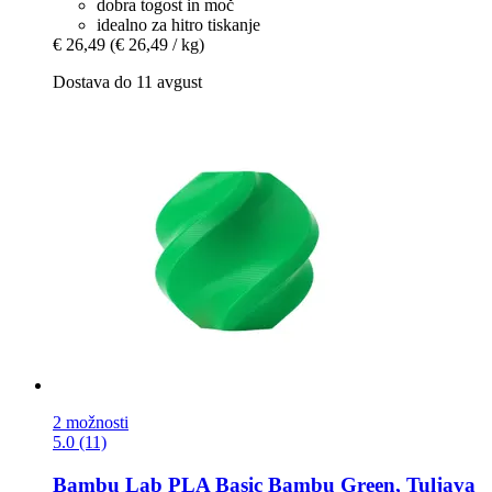
dobra togost in moč
idealno za hitro tiskanje
€ 26,49
(€ 26,49 / kg)
Dostava do 11 avgust
2 možnosti
5.0 (11)
Bambu Lab
PLA Basic Bambu Green, Tuljava