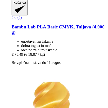
Košarica
5.0 (5)
Bambu Lab
PLA Basic CMYK, Tuljava (4.000
g)
enostaven za tiskanje
dobra togost in moč
idealno za hitro tiskanje
€ 75,49
(€ 18,87 / kg)
Brezplačna dostava do 11 avgust