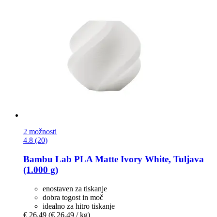
2 možnosti
4.8 (20)
Bambu Lab
PLA Matte Ivory White, Tuljava
(1.000 g)
enostaven za tiskanje
dobra togost in moč
idealno za hitro tiskanje
€ 26,49
(€ 26,49 / kg)