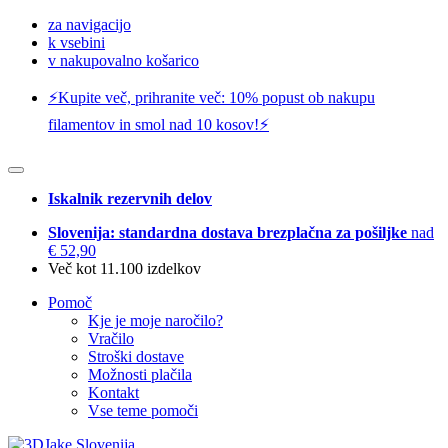
za navigacijo
k vsebini
v nakupovalno košarico
⚡️Kupite več, prihranite več: 10% popust ob nakupu
filamentov in smol nad 10 kosov!⚡️
Iskalnik rezervnih delov
Slovenija: standardna dostava brezplačna za pošiljke
nad
€ 52,90
Več kot 11.100 izdelkov
Pomoč
Kje je moje naročilo?
Vračilo
Stroški dostave
Možnosti plačila
Kontakt
Vse teme pomoči