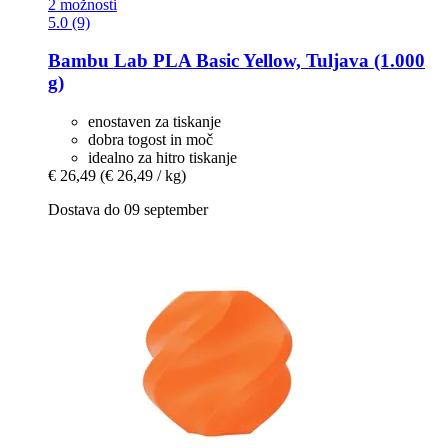
2 možnosti
5.0 (9)
Bambu Lab
PLA Basic Yellow, Tuljava (1.000
g)
enostaven za tiskanje
dobra togost in moč
idealno za hitro tiskanje
€ 26,49
(€ 26,49 / kg)
Dostava do 09 september