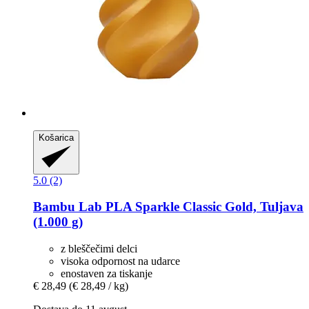
Košarica
5.0 (2)
Bambu Lab
PLA Sparkle Classic Gold, Tuljava
(1.000 g)
z bleščečimi delci
visoka odpornost na udarce
enostaven za tiskanje
€ 28,49
(€ 28,49 / kg)