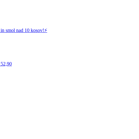
 in smol nad 10 kosov!⚡️
 52,90