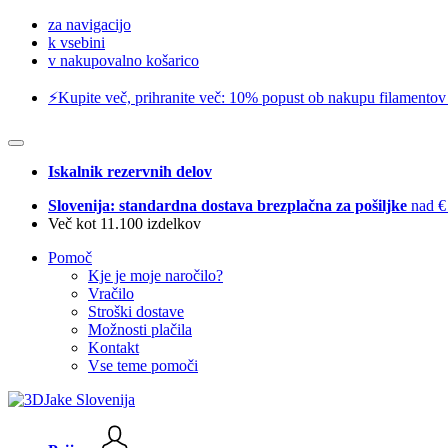
za navigacijo
k vsebini
v nakupovalno košarico
⚡️Kupite več, prihranite več: 10% popust ob nakupu filamentov
Iskalnik rezervnih delov
Slovenija: standardna dostava brezplačna za pošiljke
nad €
Več kot 11.100 izdelkov
Pomoč
Kje je moje naročilo?
Vračilo
Stroški dostave
Možnosti plačila
Kontakt
Vse teme pomoči