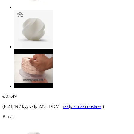
€ 23,49
(
€ 23,49 / kg
, vklj. 22% DDV
-
izklj. stroški dostave
)
Barva: