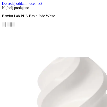
Do sedaj oddanih ocen: 33
Najbolj prodajano
Bambu Lab PLA Basic Jade White