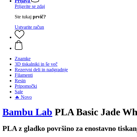
Prijava
Prijavite se zdaj
Ste tukaj
prvič?
Ustvarite račun
Znamke
3D tiskalniki in še več
Rezervni deli in nadgradnje
Filamenti
Resin
Pripomočki
Sale
🔥 Novo
Bambu Lab
PLA Basic Jade Whit
PLA z gladko površino za enostavno tiskan