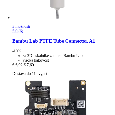
3 možnosti
5.0 (6)
Bambu Lab
PTFE Tube Connector, A1
-10%
za 3D tiskalnike znamke Bambu Lab
visoka kakovost
€ 6,92
€ 7,69
Dostava do 11 avgust