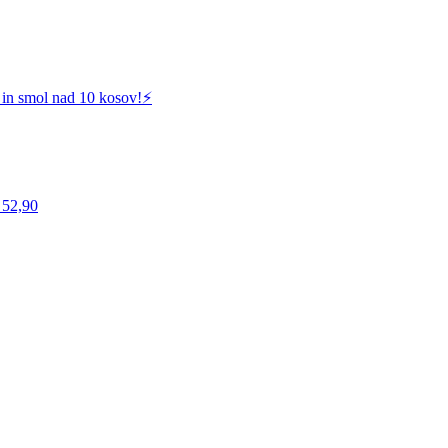
 in smol nad 10 kosov!⚡️
 52,90