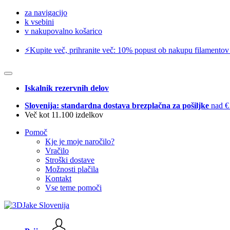
za navigacijo
k vsebini
v nakupovalno košarico
⚡️Kupite več, prihranite več: 10% popust ob nakupu filamentov
Iskalnik rezervnih delov
Slovenija: standardna dostava brezplačna za pošiljke
nad €
Več kot 11.100 izdelkov
Pomoč
Kje je moje naročilo?
Vračilo
Stroški dostave
Možnosti plačila
Kontakt
Vse teme pomoči