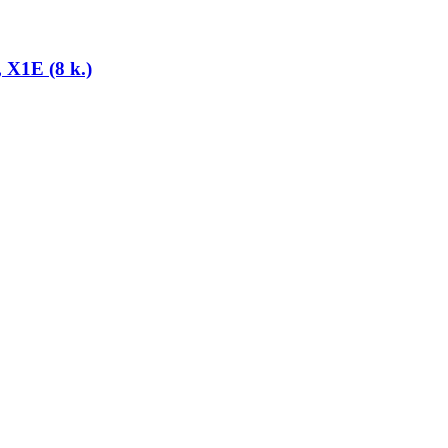
, X1E (8 k.)