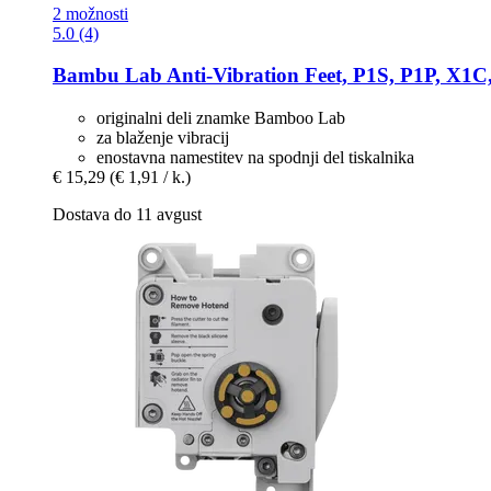
2 možnosti
5.0 (4)
Bambu Lab
Anti-​Vibration Feet, P1S, P1P, X1C
originalni deli znamke Bamboo Lab
za blaženje vibracij
enostavna namestitev na spodnji del tiskalnika
€ 15,29
(€ 1,91 / k.)
Dostava do 11 avgust