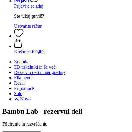
Prijava
Prijavite se zdaj
Ste tukaj
prvič?
Ustvarite račun
Košarica
€ 0,00
Znamke
3D tiskalniki in še več
Rezervni deli in nadgradnje
Filamenti
Resin
Pripomočki
Sale
🔥 Novo
Bambu Lab - rezervni deli
Filtriranje in razvrščanje