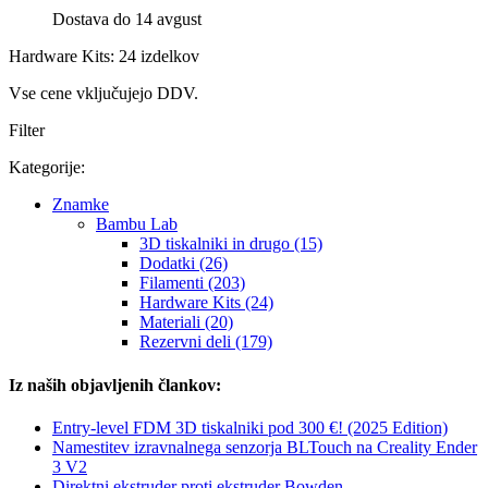
Dostava do 14 avgust
Hardware Kits: 24 izdelkov
Vse cene vključujejo DDV.
Filter
Kategorije:
Znamke
Bambu Lab
3D tiskalniki in drugo (15)
Dodatki (26)
Filamenti (203)
Hardware Kits (24)
Materiali (20)
Rezervni deli (179)
Iz naših objavljenih člankov:
Entry-level FDM 3D tiskalniki pod 300 €! (2025 Edition)
Namestitev izravnalnega senzorja BLTouch na Creality Ender
3 V2
Direktni ekstruder proti ekstruder Bowden