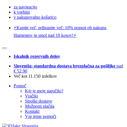
za navigacijo
k vsebini
v nakupovalno košarico
⚡️Kupite več, prihranite več: 10% popust ob nakupu
filamentov in smol nad 10 kosov!⚡️
Iskalnik rezervnih delov
Slovenija: standardna dostava brezplačna za pošiljke
nad
€ 52,90
Več kot 11.150 izdelkov
Pomoč
Kje je moje naročilo?
Vračilo
Stroški dostave
Možnosti plačila
Kontakt
Vse teme pomoči