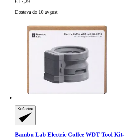
€ 17,29
Dostava do 10 avgust
Košarica
Bambu Lab
Electric Coffee WDT Tool Kit-​