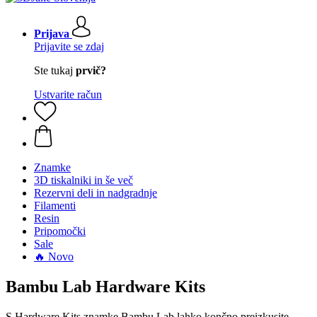
Prijava
Prijavite se zdaj
Ste tukaj
prvič?
Ustvarite račun
Znamke
3D tiskalniki in še več
Rezervni deli in nadgradnje
Filamenti
Resin
Pripomočki
Sale
🔥 Novo
Bambu Lab Hardware Kits
S Hardware Kits znamke Bambu Lab lahko končno preizkusite