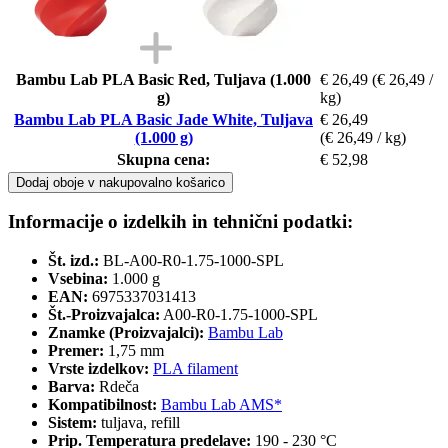
Bambu Lab PLA Basic Red, Tuljava (1.000
€ 26,49
(€ 26,49 /
g)
kg)
Bambu Lab PLA Basic Jade White, Tuljava
€ 26,49
(1.000 g)
(€ 26,49 / kg)
Skupna cena:
€ 52,98
Dodaj oboje v nakupovalno košarico
Informacije o izdelkih in tehnični podatki:
Št. izd.:
BL-A00-R0-1.75-1000-SPL
Vsebina:
1.000 g
EAN:
6975337031413
Št.-Proizvajalca:
A00-R0-1.75-1000-SPL
Znamke (Proizvajalci):
Bambu Lab
Premer:
1,75 mm
Vrste izdelkov:
PLA filament
Barva:
Rdeča
Kompatibilnost:
Bambu Lab AMS*
Sistem:
tuljava, refill
Prip. Temperatura predelave:
190 - 230 °C