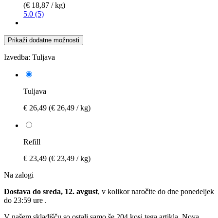
(€ 18,87 / kg)
5.0 (5)
Prikaži dodatne možnosti
Izvedba:
Tuljava
Tuljava
€ 26,49
(€ 26,49 / kg)
Refill
€ 23,49
(€ 23,49 / kg)
Na zalogi
Dostava do sreda, 12. avgust
, v kolikor naročite do dne
ponedeljek
do 23:59 ure
.
V našem skladišču so ostali samo še 204 kosi tega artikla. Nova