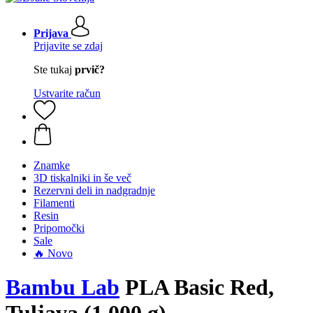
Prijava
Prijavite se zdaj
Ste tukaj
prvič?
Ustvarite račun
Znamke
3D tiskalniki in še več
Rezervni deli in nadgradnje
Filamenti
Resin
Pripomočki
Sale
🔥 Novo
Bambu Lab
PLA Basic Red,