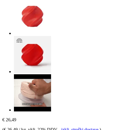
€ 26,49
(
€ 26,49 / kg
, vklj. 22% DDV
-
izklj. stroški dostave
)