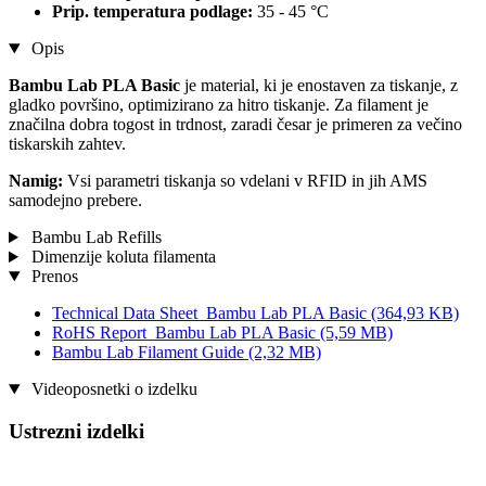
Prip. temperatura podlage:
35 - 45 °C
Opis
Bambu Lab PLA Basic
je material, ki je enostaven za tiskanje, z
gladko površino, optimizirano za hitro tiskanje. Za filament je
značilna dobra togost in trdnost, zaradi česar je primeren za večino
tiskarskih zahtev.
Namig:
Vsi parametri tiskanja so vdelani v RFID in jih AMS
samodejno prebere.
Bambu Lab Refills
Dimenzije koluta filamenta
Prenos
Technical Data Sheet_Bambu Lab PLA Basic
(364,93 KB)
RoHS Report_Bambu Lab PLA Basic
(5,59 MB)
Bambu Lab Filament Guide
(2,32 MB)
Videoposnetki o izdelku
Ustrezni izdelki