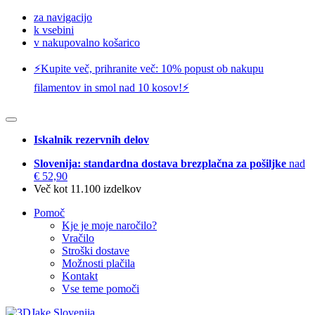
za navigacijo
k vsebini
v nakupovalno košarico
⚡️Kupite več, prihranite več: 10% popust ob nakupu
filamentov in smol nad 10 kosov!⚡️
Iskalnik rezervnih delov
Slovenija: standardna dostava brezplačna za pošiljke
nad
€ 52,90
Več kot 11.100 izdelkov
Pomoč
Kje je moje naročilo?
Vračilo
Stroški dostave
Možnosti plačila
Kontakt
Vse teme pomoči