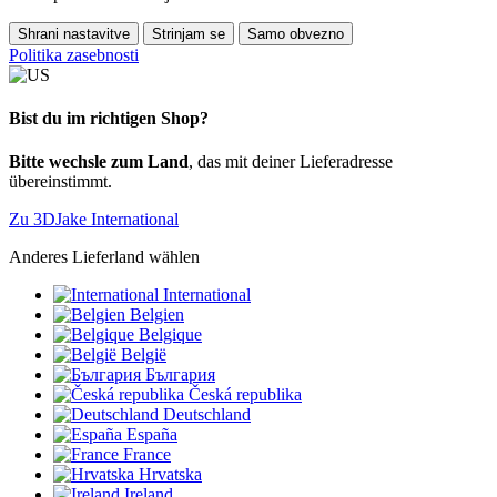
Shrani nastavitve
Strinjam se
Samo obvezno
Politika zasebnosti
Bist du im richtigen Shop?
Bitte wechsle zum Land
, das mit deiner Lieferadresse
übereinstimmt.
Zu 3DJake International
Anderes Lieferland wählen
International
Belgien
Belgique
België
България
Česká republika
Deutschland
España
France
Hrvatska
Ireland