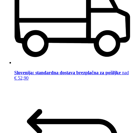
Slovenija: standardna dostava brezplačna za pošiljke
nad
€ 52,90