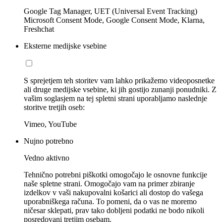
Google Tag Manager, UET (Universal Event Tracking)
Microsoft Consent Mode, Google Consent Mode, Klarna,
Freshchat
Eksterne medijske vsebine
S sprejetjem teh storitev vam lahko prikažemo videoposnetke
ali druge medijske vsebine, ki jih gostijo zunanji ponudniki. Z
vašim soglasjem na tej spletni strani uporabljamo naslednje
storitve tretjih oseb:
Vimeo, YouTube
Nujno potrebno
Vedno aktivno
Tehnično potrebni piškotki omogočajo le osnovne funkcije
naše spletne strani. Omogočajo vam na primer zbiranje
izdelkov v vaši nakupovalni košarici ali dostop do vašega
uporabniškega računa. To pomeni, da o vas ne moremo
ničesar sklepati, prav tako dobljeni podatki ne bodo nikoli
posredovani tretjim osebam.