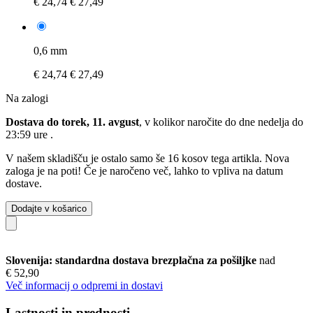
€ 24,74
€ 27,49
0,6 mm
€ 24,74
€ 27,49
Na zalogi
Dostava do torek, 11. avgust
, v kolikor naročite do dne
nedelja do
23:59 ure
.
V našem skladišču je ostalo samo še 16 kosov tega artikla. Nova
zaloga je na poti! Če je naročeno več, lahko to vpliva na datum
dostave.
Dodajte v košarico
Slovenija: standardna dostava brezplačna za pošiljke
nad
€ 52,90
Več informacij o odpremi in dostavi
Lastnosti in prednosti