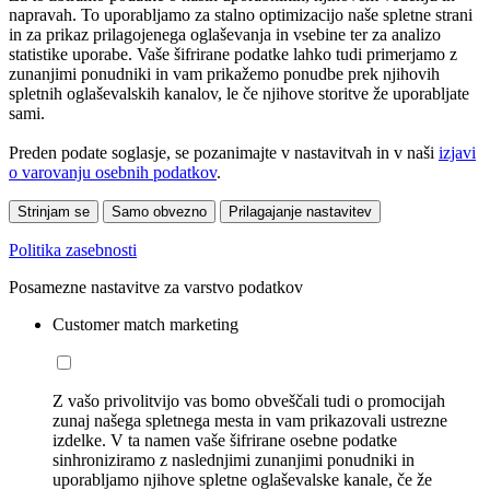
napravah. To uporabljamo za stalno optimizacijo naše spletne strani
in za prikaz prilagojenega oglaševanja in vsebine ter za analizo
statistike uporabe. Vaše šifrirane podatke lahko tudi primerjamo z
zunanjimi ponudniki in vam prikažemo ponudbe prek njihovih
spletnih oglaševalskih kanalov, le če njihove storitve že uporabljate
sami.
Preden podate soglasje, se pozanimajte v nastavitvah in v naši
izjavi
o varovanju osebnih podatkov
.
Strinjam se
Samo obvezno
Prilagajanje nastavitev
Politika zasebnosti
Posamezne nastavitve za varstvo podatkov
Customer match marketing
Z vašo privolitvijo vas bomo obveščali tudi o promocijah
zunaj našega spletnega mesta in vam prikazovali ustrezne
izdelke. V ta namen vaše šifrirane osebne podatke
sinhroniziramo z naslednjimi zunanjimi ponudniki in
uporabljamo njihove spletne oglaševalske kanale, če že