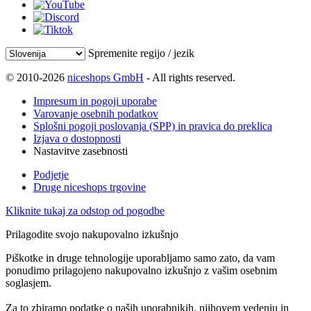
Spremenite regijo / jezik
© 2010-2026
niceshops GmbH
- All rights reserved.
Impresum in pogoji uporabe
Varovanje osebnih podatkov
Splošni pogoji poslovanja (SPP) in pravica do preklica
Izjava o dostopnosti
Nastavitve zasebnosti
Podjetje
Druge niceshops trgovine
Kliknite tukaj za odstop od pogodbe
Prilagodite svojo nakupovalno izkušnjo
Piškotke in druge tehnologije uporabljamo samo zato, da vam
ponudimo prilagojeno nakupovalno izkušnjo z vašim osebnim
soglasjem.
Za to zbiramo podatke o naših uporabnikih, njihovem vedenju in