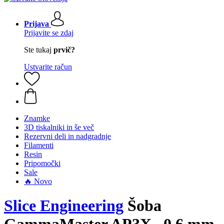
Prijava
Prijavite se zdaj
Ste tukaj
prvič?
Ustvarite račun
Znamke
3D tiskalniki in še več
Rezervni deli in nadgradnje
Filamenti
Resin
Pripomočki
Sale
🔥 Novo
Slice Engineering
Šoba