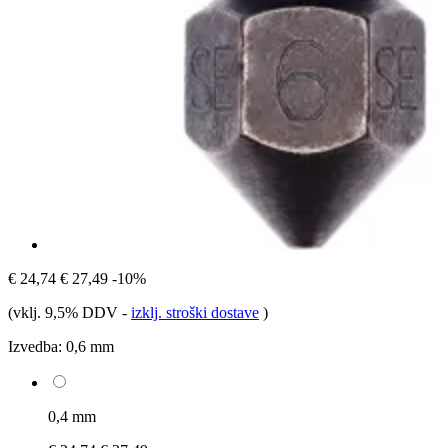
€ 24,74
€ 27,49
-10%
(vklj. 9,5% DDV
-
izklj. stroški dostave
)
Izvedba:
0,6 mm
0,4 mm