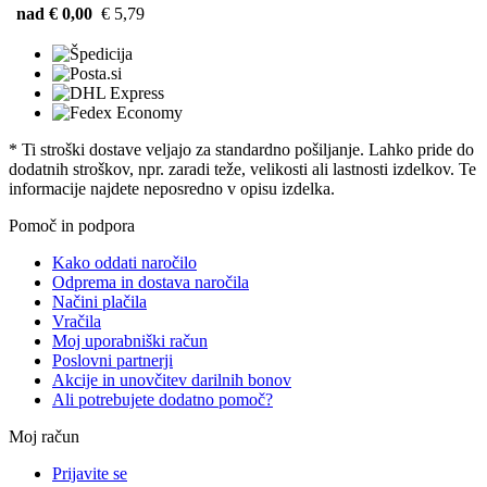
nad € 0,00
€ 5,79
* Ti stroški dostave veljajo za standardno pošiljanje. Lahko pride do
dodatnih stroškov, npr. zaradi teže, velikosti ali lastnosti izdelkov. Te
informacije najdete neposredno v opisu izdelka.
Pomoč in podpora
Kako oddati naročilo
Odprema in dostava naročila
Načini plačila
Vračila
Moj uporabniški račun
Poslovni partnerji
Akcije in unovčitev darilnih bonov
Ali potrebujete dodatno pomoč?
Moj račun
Prijavite se