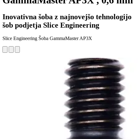
GammaMaster AP3X , 0,6 mm
Inovativna šoba z najnovejšo tehnologijo
šob podjetja Slice Engineering
Slice Engineering Šoba GammaMaster AP3X