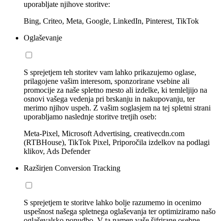
uporabljate njihove storitve:
Bing, Criteo, Meta, Google, LinkedIn, Pinterest, TikTok
Oglaševanje
S sprejetjem teh storitev vam lahko prikazujemo oglase,
prilagojene vašim interesom, sponzorirane vsebine ali
promocije za naše spletno mesto ali izdelke, ki temleljijo na
osnovi vašega vedenja pri brskanju in nakupovanju, ter
merimo njihov uspeh. Z vašim soglasjem na tej spletni strani
uporabljamo naslednje storitve tretjih oseb:
Meta-Pixel, Microsoft Advertising, creativecdn.com
(RTBHouse), TikTok Pixel, Priporočila izdelkov na podlagi
klikov, Ads Defender
Razširjen Conversion Tracking
S sprejetjem te storitve lahko bolje razumemo in ocenimo
uspešnost našega spletnega oglaševanja ter optimiziramo našo
oglaševalsko ponudbo. V ta namen vaše šifrirane osebne