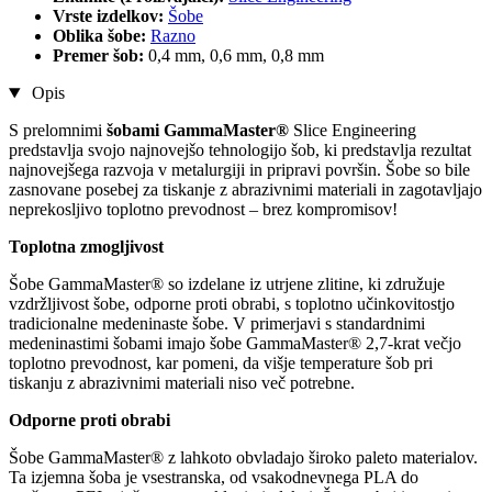
Vrste izdelkov:
Šobe
Oblika šobe:
Razno
Premer šob:
0,4 mm, 0,6 mm, 0,8 mm
Opis
S prelomnimi
šobami GammaMaster®
Slice Engineering
predstavlja svojo najnovejšo tehnologijo šob, ki predstavlja rezultat
najnovejšega razvoja v metalurgiji in pripravi površin. Šobe so bile
zasnovane posebej za tiskanje z abrazivnimi materiali in zagotavljajo
neprekosljivo toplotno prevodnost – brez kompromisov!
Toplotna zmogljivost
Šobe GammaMaster® so izdelane iz utrjene zlitine, ki združuje
vzdržljivost šobe, odporne proti obrabi, s toplotno učinkovitostjo
tradicionalne medeninaste šobe. V primerjavi s standardnimi
medeninastimi šobami imajo šobe GammaMaster® 2,7-krat večjo
toplotno prevodnost, kar pomeni, da višje temperature šob pri
tiskanju z abrazivnimi materiali niso več potrebne.
Odporne proti obrabi
Šobe GammaMaster® z lahkoto obvladajo široko paleto materialov.
Ta izjemna šoba je vsestranska, od vsakodnevnega PLA do