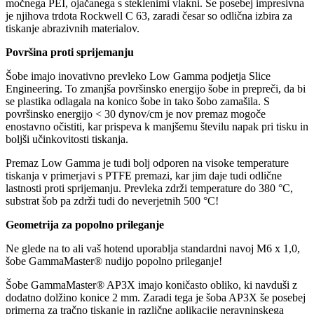
močnega PEI, ojačanega s steklenimi vlakni. Še posebej impresivna
je njihova trdota Rockwell C 63, zaradi česar so odlična izbira za
tiskanje abrazivnih materialov.
Površina proti sprijemanju
Šobe imajo inovativno prevleko Low Gamma podjetja Slice
Engineering. To zmanjša površinsko energijo šobe in prepreči, da bi
se plastika odlagala na konico šobe in tako šobo zamašila. S
površinsko energijo < 30 dynov/cm je nov premaz mogoče
enostavno očistiti, kar prispeva k manjšemu številu napak pri tisku in
boljši učinkovitosti tiskanja.
Premaz Low Gamma je tudi bolj odporen na visoke temperature
tiskanja v primerjavi s PTFE premazi, kar jim daje tudi odlične
lastnosti proti sprijemanju. Prevleka zdrži temperature do 380 °C,
substrat šob pa zdrži tudi do neverjetnih 500 °C!
Geometrija za popolno prileganje
Ne glede na to ali vaš hotend uporablja standardni navoj M6 x 1,0,
šobe GammaMaster® nudijo popolno prileganje!
Šobe GammaMaster® AP3X imajo koničasto obliko, ki navduši z
dodatno dolžino konice 2 mm. Zaradi tega je šoba AP3X še posebej
primerna za tračno tiskanje in različne aplikacije neravninskega