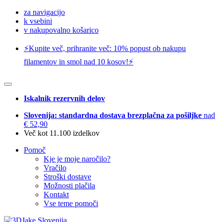
za navigacijo
k vsebini
v nakupovalno košarico
⚡️Kupite več, prihranite več: 10% popust ob nakupu
filamentov in smol nad 10 kosov!⚡️
Iskalnik rezervnih delov
Slovenija: standardna dostava brezplačna za pošiljke
nad
€ 52,90
Več kot 11.100 izdelkov
Pomoč
Kje je moje naročilo?
Vračilo
Stroški dostave
Možnosti plačila
Kontakt
Vse teme pomoči