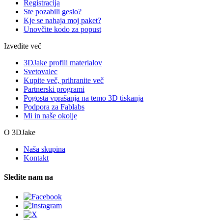
Registracija
Ste pozabili geslo?
Kje se nahaja moj paket?
Unovčite kodo za popust
Izvedite več
3DJake profili materialov
Svetovalec
Kupite več, prihranite več
Partnerski programi
Pogosta vprašanja na temo 3D tiskanja
Podpora za Fablabs
Mi in naše okolje
O 3DJake
Naša skupina
Kontakt
Sledite nam na