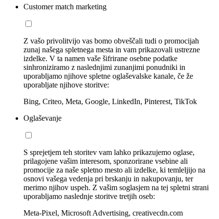
Customer match marketing
Z vašo privolitvijo vas bomo obveščali tudi o promocijah
zunaj našega spletnega mesta in vam prikazovali ustrezne
izdelke. V ta namen vaše šifrirane osebne podatke
sinhroniziramo z naslednjimi zunanjimi ponudniki in
uporabljamo njihove spletne oglaševalske kanale, če že
uporabljate njihove storitve:
Bing, Criteo, Meta, Google, LinkedIn, Pinterest, TikTok
Oglaševanje
S sprejetjem teh storitev vam lahko prikazujemo oglase,
prilagojene vašim interesom, sponzorirane vsebine ali
promocije za naše spletno mesto ali izdelke, ki temleljijo na
osnovi vašega vedenja pri brskanju in nakupovanju, ter
merimo njihov uspeh. Z vašim soglasjem na tej spletni strani
uporabljamo naslednje storitve tretjih oseb:
Meta-Pixel, Microsoft Advertising, creativecdn.com