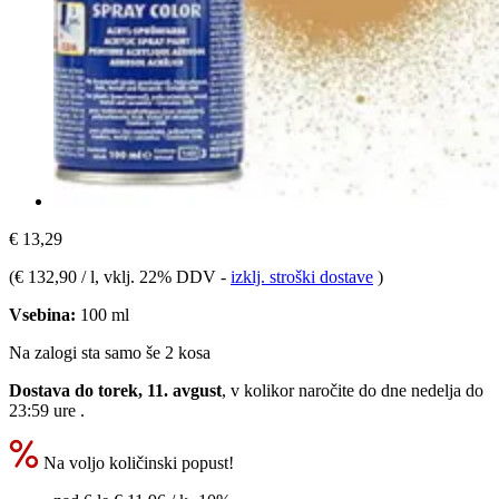
€ 13,29
(
€ 132,90 / l
, vklj. 22% DDV
-
izklj. stroški dostave
)
Vsebina:
100 ml
Na zalogi sta samo še 2 kosa
Dostava do torek, 11. avgust
, v kolikor naročite do dne
nedelja do
23:59 ure
.
Na voljo količinski popust!