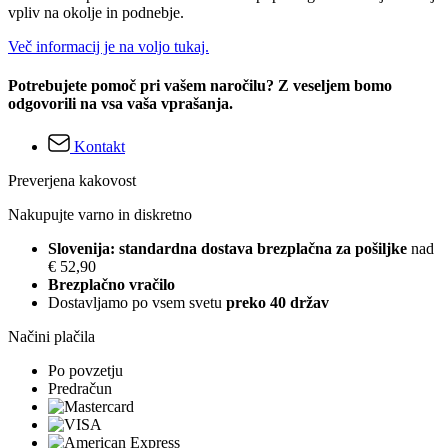
vpliv na okolje in podnebje.
Več informacij je na voljo tukaj.
Potrebujete pomoč pri vašem naročilu? Z veseljem bomo
odgovorili na vsa vaša vprašanja.
Kontakt
Preverjena kakovost
Nakupujte varno in diskretno
Slovenija: standardna dostava brezplačna za pošiljke
nad
€ 52,90
Brezplačno vračilo
Dostavljamo po vsem svetu
preko 40 držav
Načini plačila
Po povzetju
Predračun