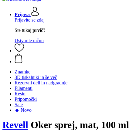
Prijava
Prijavite se zdaj
Ste tukaj
prvič?
Ustvarite račun
Znamke
3D tiskalniki in še več
Rezervni deli in nadgradnje
Filamenti
Resin
Pripomočki
Sale
🔥 Novo
Revell
Oker sprej, mat, 100 ml