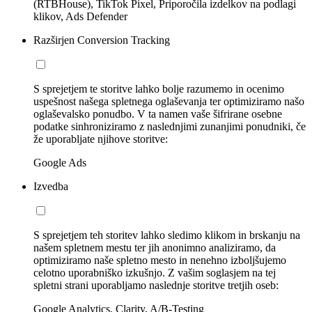
(RTBHouse), TikTok Pixel, Priporočila izdelkov na podlagi
klikov, Ads Defender
Razširjen Conversion Tracking
S sprejetjem te storitve lahko bolje razumemo in ocenimo
uspešnost našega spletnega oglaševanja ter optimiziramo našo
oglaševalsko ponudbo. V ta namen vaše šifrirane osebne
podatke sinhroniziramo z naslednjimi zunanjimi ponudniki, če
že uporabljate njihove storitve:
Google Ads
Izvedba
S sprejetjem teh storitev lahko sledimo klikom in brskanju na
našem spletnem mestu ter jih anonimno analiziramo, da
optimiziramo naše spletno mesto in nenehno izboljšujemo
celotno uporabniško izkušnjo. Z vašim soglasjem na tej
spletni strani uporabljamo naslednje storitve tretjih oseb:
Google Analytics, Clarity, A/B-Testing