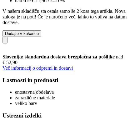
nad 6 le
€ 11,96
/ k.
-10%
V našem skladišču sta ostala samo še 2 kosa tega artikla. Nova
zaloga je na poti! Če je naročeno več, lahko to vpliva na datum
dostave.
Dodajte v košarico
Slovenija: standardna dostava brezplačna za pošiljke
nad
€ 52,90
Več informacij o odpremi in dostavi
Lastnosti in prednosti
enostavna obdelava
za različne materiale
veliko barv
Ustrezni izdelki