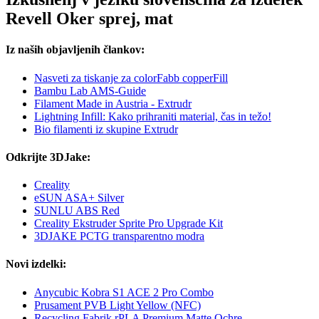
Revell Oker sprej, mat
Iz naših objavljenih člankov:
Nasveti za tiskanje za colorFabb copperFill
Bambu Lab AMS-Guide
Filament Made in Austria - Extrudr
Lightning Infill: Kako prihraniti material, čas in težo!
Bio filamenti iz skupine Extrudr
Odkrijte 3DJake:
Creality
eSUN ASA+ Silver
SUNLU ABS Red
Creality Ekstruder Sprite Pro Upgrade Kit
3DJAKE PCTG transparentno modra
Novi izdelki:
Anycubic Kobra S1 ACE 2 Pro Combo
Prusament PVB Light Yellow (NFC)
Recycling Fabrik rPLA Premium Matte Ochre