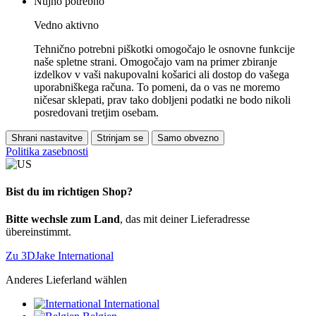
Nujno potrebno
Vedno aktivno
Tehnično potrebni piškotki omogočajo le osnovne funkcije
naše spletne strani. Omogočajo vam na primer zbiranje
izdelkov v vaši nakupovalni košarici ali dostop do vašega
uporabniškega računa. To pomeni, da o vas ne moremo
ničesar sklepati, prav tako dobljeni podatki ne bodo nikoli
posredovani tretjim osebam.
Shrani nastavitve
Strinjam se
Samo obvezno
Politika zasebnosti
Bist du im richtigen Shop?
Bitte wechsle zum Land
, das mit deiner Lieferadresse
übereinstimmt.
Zu 3DJake International
Anderes Lieferland wählen
International