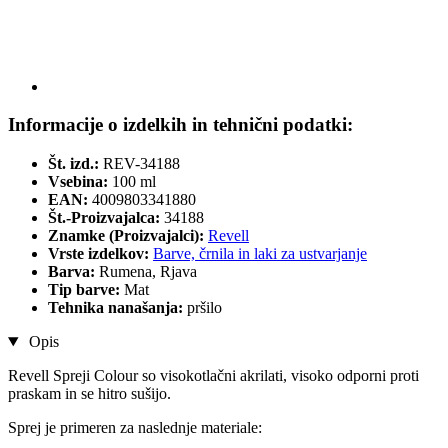
Informacije o izdelkih in tehnični podatki:
Št. izd.:
REV-34188
Vsebina:
100 ml
EAN:
4009803341880
Št.-Proizvajalca:
34188
Znamke (Proizvajalci):
Revell
Vrste izdelkov:
Barve, črnila in laki za ustvarjanje
Barva:
Rumena, Rjava
Tip barve:
Mat
Tehnika nanašanja:
pršilo
Opis
Revell Spreji Colour so visokotlačni akrilati, visoko odporni proti
praskam in se hitro sušijo.
Sprej je primeren za naslednje materiale: