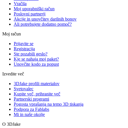
Vračila
Moj uporabniški račun
Poslovni partnerji
Akcije in unovčitev darilnih bonov
Ali potrebujete dodatno pomoč?
Moj račun
Prijavite se
Registracija
Ste pozabili geslo?
Kje se nahaja moj paket?
Unovčite kodo za popust
Izvedite več
3DJake profili materialov
Svetovalec
Kupite več, prihranite več
Partnerski programi
Pogosta vprašanja na temo 3D tiskanja
Podpora za Fablabs
Mi in naše okolje
O 3DJake