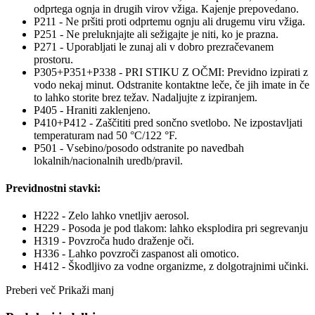
odprtega ognja in drugih virov vžiga. Kajenje prepovedano.
P211 - Ne pršiti proti odprtemu ognju ali drugemu viru vžiga.
P251 - Ne preluknjajte ali sežigajte je niti, ko je prazna.
P271 - Uporabljati le zunaj ali v dobro prezračevanem
prostoru.
P305+P351+P338 - PRI STIKU Z OČMI: Previdno izpirati z
vodo nekaj minut. Odstranite kontaktne leče, če jih imate in če
to lahko storite brez težav. Nadaljujte z izpiranjem.
P405 - Hraniti zaklenjeno.
P410+P412 - Zaščititi pred sončno svetlobo. Ne izpostavljati
temperaturam nad 50 °C/122 °F.
P501 - Vsebino/posodo odstranite po navedbah
lokalnih/nacionalnih uredb/pravil.
Previdnostni stavki:
H222 - Zelo lahko vnetljiv aerosol.
H229 - Posoda je pod tlakom: lahko eksplodira pri segrevanju
H319 - Povzroča hudo draženje oči.
H336 - Lahko povzroči zaspanost ali omotico.
H412 - Škodljivo za vodne organizme, z dolgotrajnimi učinki.
Preberi več
Prikaži manj