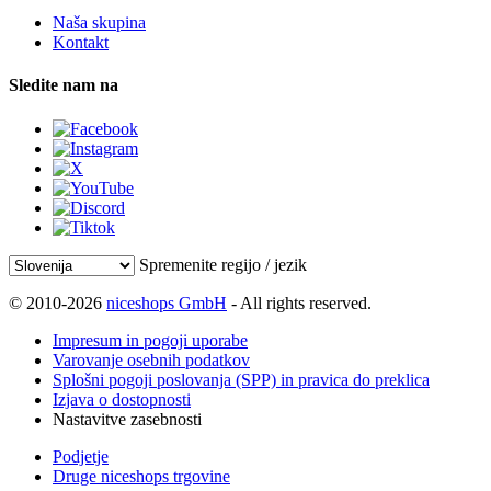
Naša skupina
Kontakt
Sledite nam na
Spremenite regijo / jezik
© 2010-2026
niceshops GmbH
- All rights reserved.
Impresum in pogoji uporabe
Varovanje osebnih podatkov
Splošni pogoji poslovanja (SPP) in pravica do preklica
Izjava o dostopnosti
Nastavitve zasebnosti
Podjetje
Druge niceshops trgovine