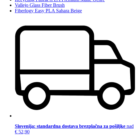
Vallejo Glass Fiber Brush
Fiberlogy Easy PLA Sahara Beige
Slovenija: standardna dostava brezplačna za pošiljke
nad
€ 52,90