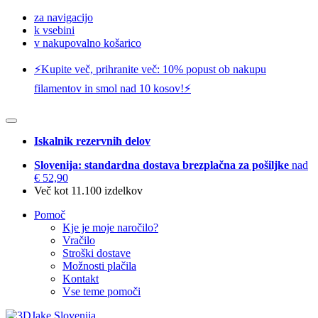
za navigacijo
k vsebini
v nakupovalno košarico
⚡️Kupite več, prihranite več: 10% popust ob nakupu
filamentov in smol nad 10 kosov!⚡️
Iskalnik rezervnih delov
Slovenija: standardna dostava brezplačna za pošiljke
nad
€ 52,90
Več kot 11.100 izdelkov
Pomoč
Kje je moje naročilo?
Vračilo
Stroški dostave
Možnosti plačila
Kontakt
Vse teme pomoči