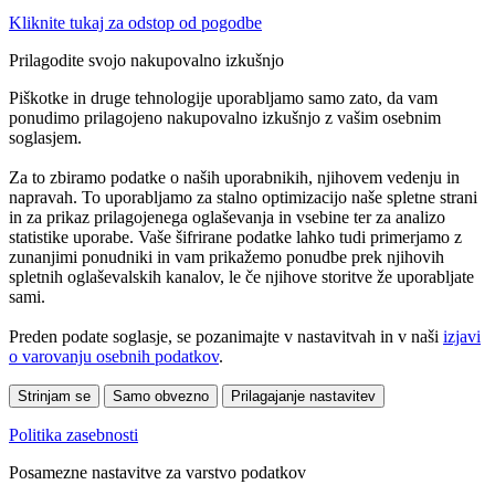
Kliknite tukaj za odstop od pogodbe
Prilagodite svojo nakupovalno izkušnjo
Piškotke in druge tehnologije uporabljamo samo zato, da vam
ponudimo prilagojeno nakupovalno izkušnjo z vašim osebnim
soglasjem.
Za to zbiramo podatke o naših uporabnikih, njihovem vedenju in
napravah. To uporabljamo za stalno optimizacijo naše spletne strani
in za prikaz prilagojenega oglaševanja in vsebine ter za analizo
statistike uporabe. Vaše šifrirane podatke lahko tudi primerjamo z
zunanjimi ponudniki in vam prikažemo ponudbe prek njihovih
spletnih oglaševalskih kanalov, le če njihove storitve že uporabljate
sami.
Preden podate soglasje, se pozanimajte v nastavitvah in v naši
izjavi
o varovanju osebnih podatkov
.
Strinjam se
Samo obvezno
Prilagajanje nastavitev
Politika zasebnosti
Posamezne nastavitve za varstvo podatkov