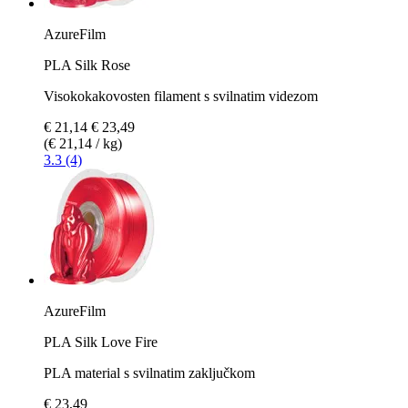
AzureFilm
PLA Silk Rose
Visokokakovosten filament s svilnatim videzom
€ 21,14
€ 23,49
(€ 21,14 / kg)
3.3 (4)
AzureFilm
PLA Silk Love Fire
PLA material s svilnatim zaključkom
€ 23,49