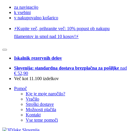
za navigacijo
k vsebini
v nakupovalno košarico
⚡️Kupite več, prihranite več: 10% popust ob nakupu
filamentov in smol nad 10 kosov!⚡️
Iskalnik rezervnih delov
Slovenija: standardna dostava brezplačna za pošiljke
nad
€ 52,90
Več kot 11.100 izdelkov
Pomoč
Kje je moje naročilo?
Vračilo
Stroški dostave
Možnosti plačila
Kontakt
Vse teme pomoči