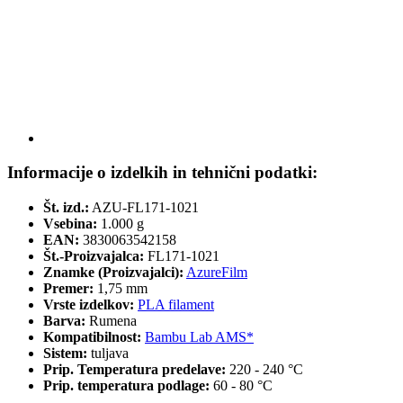
Informacije o izdelkih in tehnični podatki:
Št. izd.:
AZU-FL171-1021
Vsebina:
1.000 g
EAN:
3830063542158
Št.-Proizvajalca:
FL171-1021
Znamke (Proizvajalci):
AzureFilm
Premer:
1,75 mm
Vrste izdelkov:
PLA filament
Barva:
Rumena
Kompatibilnost:
Bambu Lab AMS*
Sistem:
tuljava
Prip. Temperatura predelave:
220 - 240 °C
Prip. temperatura podlage:
60 - 80 °C