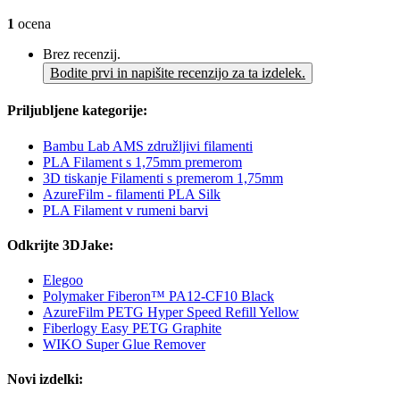
1
ocena
Brez recenzij.
Bodite prvi in napišite recenzijo za ta izdelek.
Priljubljene kategorije:
Bambu Lab AMS združljivi filamenti
PLA Filament s 1,75mm premerom
3D tiskanje Filamenti s premerom 1,75mm
AzureFilm - filamenti PLA Silk
PLA Filament v rumeni barvi
Odkrijte 3DJake:
Elegoo
Polymaker Fiberon™ PA12-CF10 Black
AzureFilm PETG Hyper Speed Refill Yellow
Fiberlogy Easy PETG Graphite
WIKO Super Glue Remover
Novi izdelki: