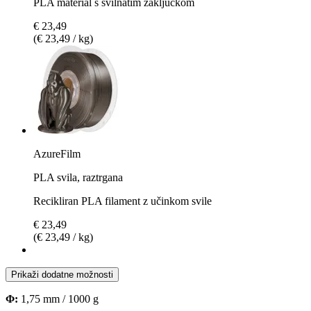
PLA material s svilnatim zaključkom
€ 23,49
(€ 23,49 / kg)
AzureFilm
PLA svila, raztrgana
Recikliran PLA filament z učinkom svile
€ 23,49
(€ 23,49 / kg)
Prikaži dodatne možnosti
Φ:
1,75 mm / 1000 g