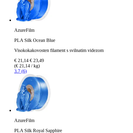
AzureFilm
PLA Silk Ocean Blue
Visokokakovosten filament s svilnatim videzom
€ 21,14
€ 23,49
(€ 21,14 / kg)
3.7 (6)
AzureFilm
PLA Silk Royal Sapphire