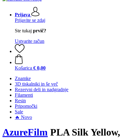
Prijava
Prijavite se zdaj
Ste tukaj
prvič?
Ustvarite račun
Košarica
€ 0,00
Znamke
3D tiskalniki in še več
Rezervni deli in nadgradnje
Filamenti
Resin
Pripomočki
Sale
🔥 Novo
AzureFilm
PLA Silk Yellow,