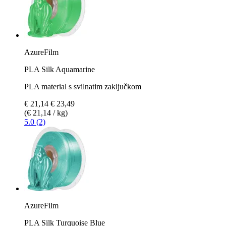
AzureFilm
PLA Silk Aquamarine
PLA material s svilnatim zaključkom
€ 21,14
€ 23,49
(€ 21,14 / kg)
5.0 (2)
AzureFilm
PLA Silk Turquoise Blue