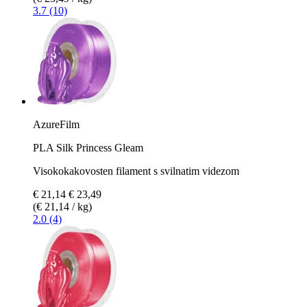
3.7 (10)
AzureFilm
PLA Silk Princess Gleam
Visokokakovosten filament s svilnatim videzom
€ 21,14
€ 23,49
(€ 21,14 / kg)
2.0 (4)