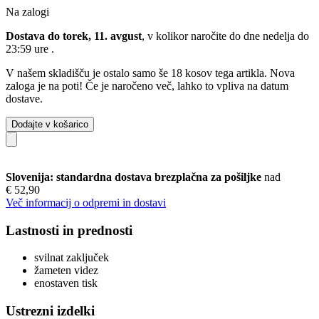
Na zalogi
Dostava do torek, 11. avgust
, v kolikor naročite do dne
nedelja do
23:59 ure
.
V našem skladišču je ostalo samo še 18 kosov tega artikla. Nova
zaloga je na poti! Če je naročeno več, lahko to vpliva na datum
dostave.
Dodajte v košarico
Slovenija: standardna dostava brezplačna za pošiljke
nad
€ 52,90
Več informacij o odpremi in dostavi
Lastnosti in prednosti
svilnat zaključek
žameten videz
enostaven tisk
Ustrezni izdelki