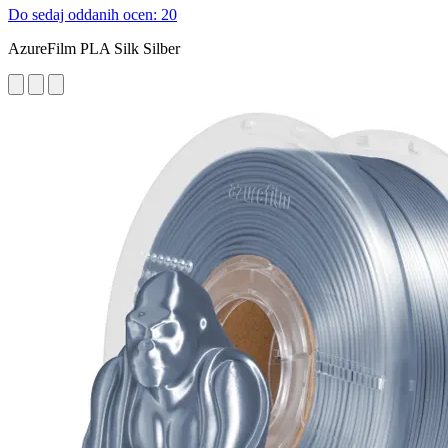
Do sedaj oddanih ocen: 20
AzureFilm PLA Silk Silber