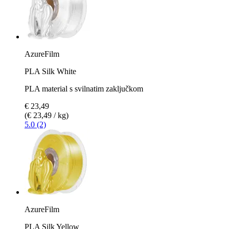
AzureFilm
PLA Silk White
PLA material s svilnatim zaključkom
€ 23,49
(€ 23,49 / kg)
5.0 (2)
AzureFilm
PLA Silk Yellow