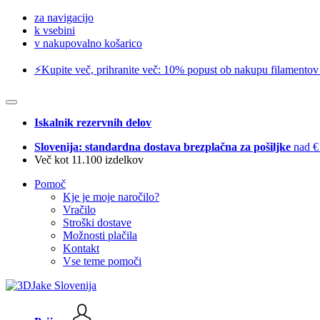
za navigacijo
k vsebini
v nakupovalno košarico
⚡️Kupite več, prihranite več: 10% popust ob nakupu filamentov
Iskalnik rezervnih delov
Slovenija: standardna dostava brezplačna za pošiljke
nad €
Več kot 11.100 izdelkov
Pomoč
Kje je moje naročilo?
Vračilo
Stroški dostave
Možnosti plačila
Kontakt
Vse teme pomoči