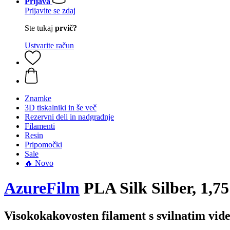
Prijava
Prijavite se zdaj
Ste tukaj
prvič?
Ustvarite račun
Znamke
3D tiskalniki in še več
Rezervni deli in nadgradnje
Filamenti
Resin
Pripomočki
Sale
🔥 Novo
AzureFilm
PLA Silk Silber, 1,75
Visokokakovosten filament s svilnatim vi