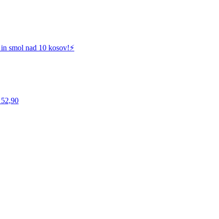
 in smol nad 10 kosov!⚡️
 52,90