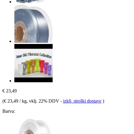
€ 23,49
(
€ 23,49 / kg
, vklj. 22% DDV
-
izklj. stroški dostave
)
Barva: