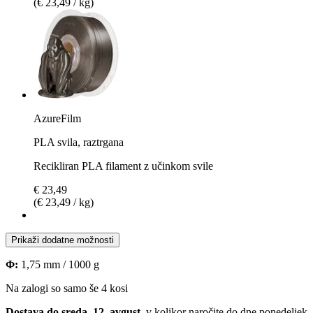
(€ 23,49 / kg)
AzureFilm
PLA svila, raztrgana
Recikliran PLA filament z učinkom svile
€ 23,49
(€ 23,49 / kg)
Prikaži dodatne možnosti
Φ:
1,75 mm / 1000 g
Na zalogi so samo še 4 kosi
Dostava do sreda, 12. avgust
, v kolikor naročite do dne
ponedeljek