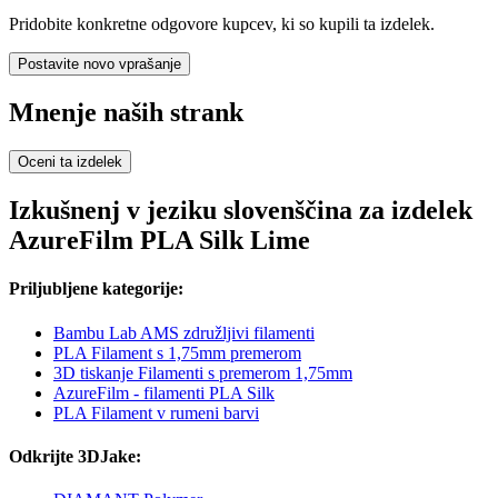
Pridobite konkretne odgovore kupcev, ki so kupili ta izdelek.
Postavite novo vprašanje
Mnenje naših strank
Oceni ta izdelek
Izkušnenj v jeziku slovenščina za izdelek
AzureFilm PLA Silk Lime
Priljubljene kategorije:
Bambu Lab AMS združljivi filamenti
PLA Filament s 1,75mm premerom
3D tiskanje Filamenti s premerom 1,75mm
AzureFilm - filamenti PLA Silk
PLA Filament v rumeni barvi
Odkrijte 3DJake: