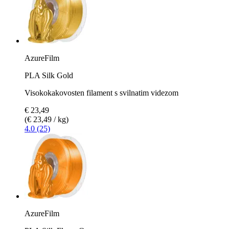
AzureFilm
PLA Silk Gold
Visokokakovosten filament s svilnatim videzom
€ 23,49
(€ 23,49 / kg)
4.0 (25)
AzureFilm