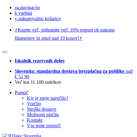
za navigacijo
k vsebini
v nakupovalno košarico
⚡️Kupite več, prihranite več: 10% popust ob nakupu
filamentov in smol nad 10 kosov!⚡️
Iskalnik rezervnih delov
Slovenija: standardna dostava brezplačna za pošiljke
nad
€ 52,90
Več kot 11.100 izdelkov
Pomoč
Kje je moje naročilo?
Vračilo
Stroški dostave
Možnosti plačila
Kontakt
Vse teme pomoči