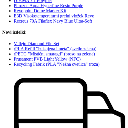
DIAMANT Polymer
Phrozen Aqua Hyperfine Resin Purple
Revopoint Dome Marker Kit
E3D Visokotemperaturni grelni vložek Revo
Recreus 70A Filaflex Navy Blue Ultra-Soft
Novi izdelki:
Vallejo Diamond File Set
rPLA Refill "Iztisnjena limeta" (svetlo zelena)
rPETG "Mistični smaragd" (prosojna zelena)
Prusament PVB Light Yellow (NFC)
Recycling Fabrik rPLA "Nežna cvetlica" (roza)