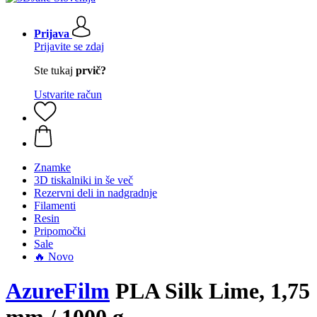
Prijava
Prijavite se zdaj
Ste tukaj
prvič?
Ustvarite račun
Znamke
3D tiskalniki in še več
Rezervni deli in nadgradnje
Filamenti
Resin
Pripomočki
Sale
🔥 Novo
AzureFilm
PLA Silk Lime, 1,75