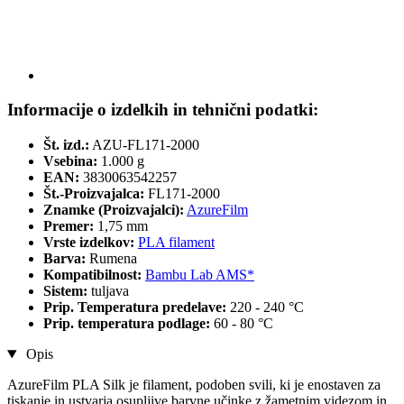
Informacije o izdelkih in tehnični podatki:
Št. izd.:
AZU-FL171-2000
Vsebina:
1.000 g
EAN:
3830063542257
Št.-Proizvajalca:
FL171-2000
Znamke (Proizvajalci):
AzureFilm
Premer:
1,75 mm
Vrste izdelkov:
PLA filament
Barva:
Rumena
Kompatibilnost:
Bambu Lab AMS*
Sistem:
tuljava
Prip. Temperatura predelave:
220 - 240 °C
Prip. temperatura podlage:
60 - 80 °C
Opis
AzureFilm PLA Silk je filament, podoben svili, ki je enostaven za
tiskanje in ustvarja osupljive barvne učinke z žametnim videzom in