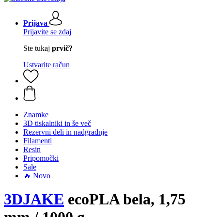
Prijava
Prijavite se zdaj
Ste tukaj
prvič?
Ustvarite račun
Znamke
3D tiskalniki in še več
Rezervni deli in nadgradnje
Filamenti
Resin
Pripomočki
Sale
🔥 Novo
3DJAKE
ecoPLA bela, 1,75