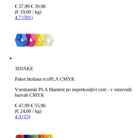
€ 37,99
€ 39,98
(€ 19,00 / kg)
4.7 (591)
3DJAKE
Paket litofana ecoPLA CMYK
Vsestranski PLA filament po neprekosljivi ceni - v osnovnih
barvah CMYK
€ 47,99
€ 55,96
(€ 24,00 / kg)
4.3 (15)