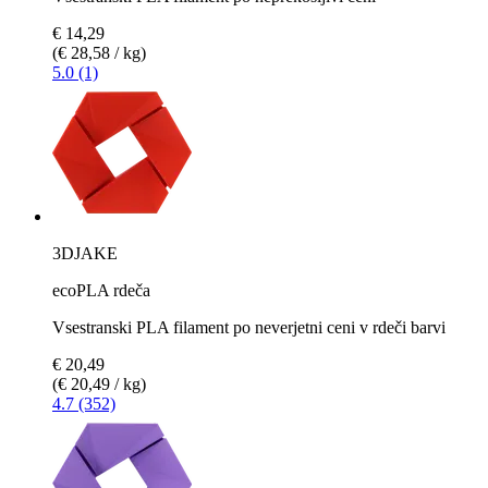
€ 14,29
(€ 28,58 / kg)
5.0 (1)
3DJAKE
ecoPLA rdeča
Vsestranski PLA filament po neverjetni ceni v rdeči barvi
€ 20,49
(€ 20,49 / kg)
4.7 (352)