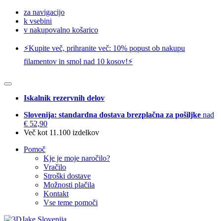
za navigacijo
k vsebini
v nakupovalno košarico
⚡️Kupite več, prihranite več: 10% popust ob nakupu
filamentov in smol nad 10 kosov!⚡️
Iskalnik rezervnih delov
Slovenija: standardna dostava brezplačna za pošiljke
nad
€ 52,90
Več kot 11.100 izdelkov
Pomoč
Kje je moje naročilo?
Vračilo
Stroški dostave
Možnosti plačila
Kontakt
Vse teme pomoči