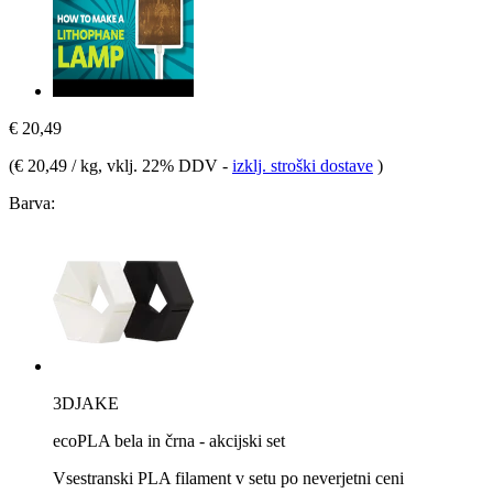
€ 20,49
(
€ 20,49 / kg
, vklj. 22% DDV
-
izklj. stroški dostave
)
Barva:
3DJAKE
ecoPLA bela in črna - akcijski set
Vsestranski PLA filament v setu po neverjetni ceni