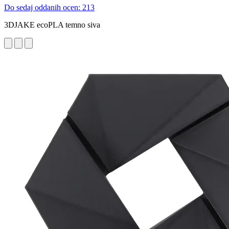
Do sedaj oddanih ocen: 213
3DJAKE ecoPLA temno siva