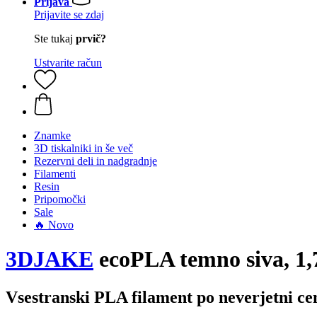
Prijava
Prijavite se zdaj
Ste tukaj
prvič?
Ustvarite račun
Znamke
3D tiskalniki in še več
Rezervni deli in nadgradnje
Filamenti
Resin
Pripomočki
Sale
🔥 Novo
3DJAKE
ecoPLA temno siva, 1,
Vsestranski PLA filament po neverjetni cen