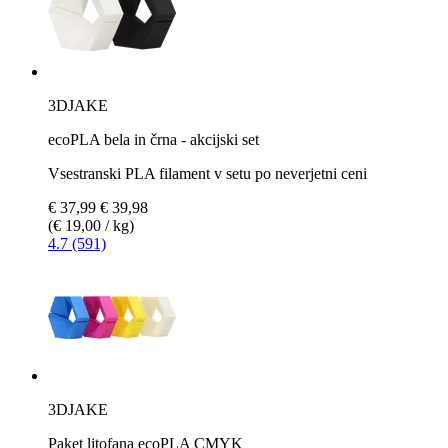
3DJAKE
ecoPLA bela in črna - akcijski set
Vsestranski PLA filament v setu po neverjetni ceni
€ 37,99
€ 39,98
(€ 19,00 / kg)
4.7 (591)
3DJAKE
Paket litofana ecoPLA CMYK