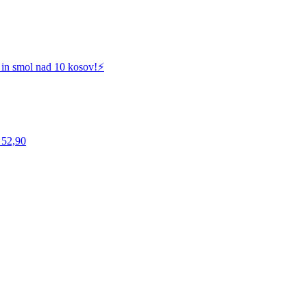
 in smol nad 10 kosov!⚡️
 52,90