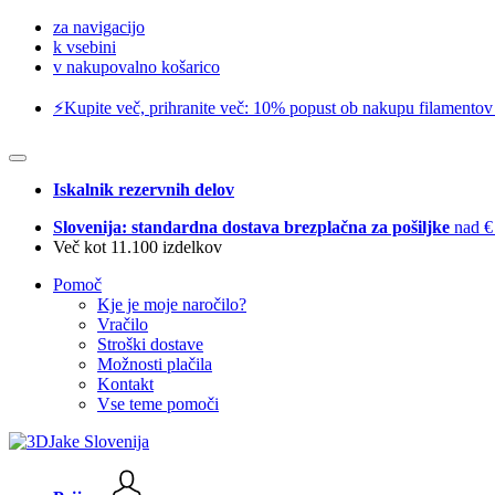
za navigacijo
k vsebini
v nakupovalno košarico
⚡️Kupite več, prihranite več: 10% popust ob nakupu filamentov
Iskalnik rezervnih delov
Slovenija: standardna dostava brezplačna za pošiljke
nad €
Več kot 11.100 izdelkov
Pomoč
Kje je moje naročilo?
Vračilo
Stroški dostave
Možnosti plačila
Kontakt
Vse teme pomoči