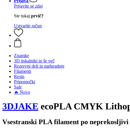
Prijava
Prijavite se zdaj
Ste tukaj
prvič?
Ustvarite račun
Znamke
3D tiskalniki in še več
Rezervni deli in nadgradnje
Filamenti
Resin
Pripomočki
Sale
🔥 Novo
3DJAKE
ecoPLA CMYK Lithopha
Vsestranski PLA filament po neprekosljiv