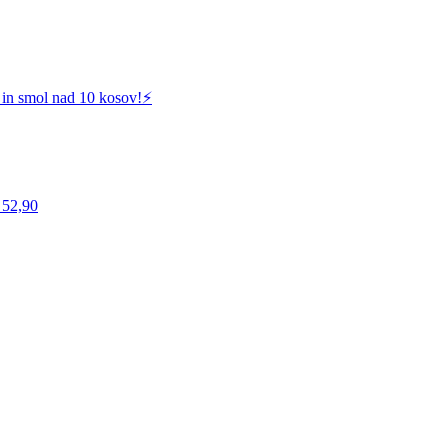
 in smol nad 10 kosov!⚡️
 52,90