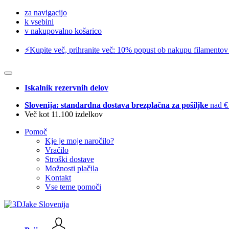
za navigacijo
k vsebini
v nakupovalno košarico
⚡️Kupite več, prihranite več: 10% popust ob nakupu filamentov
Iskalnik rezervnih delov
Slovenija: standardna dostava brezplačna za pošiljke
nad €
Več kot 11.100 izdelkov
Pomoč
Kje je moje naročilo?
Vračilo
Stroški dostave
Možnosti plačila
Kontakt
Vse teme pomoči