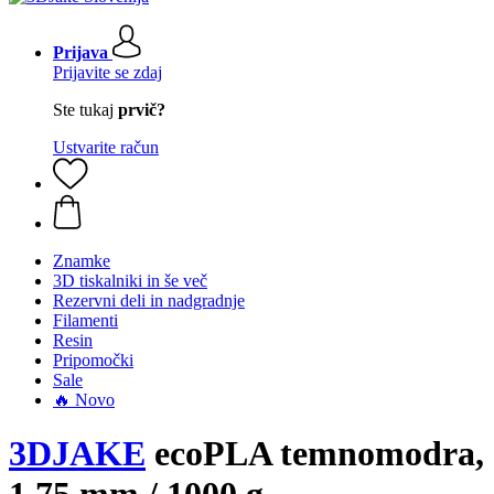
Prijava
Prijavite se zdaj
Ste tukaj
prvič?
Ustvarite račun
Znamke
3D tiskalniki in še več
Rezervni deli in nadgradnje
Filamenti
Resin
Pripomočki
Sale
🔥 Novo
3DJAKE
ecoPLA temnomodra,