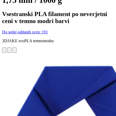
1,75 mm / 1000 g
Vsestranski PLA filament po neverjetni
ceni v temno modri barvi
Do sedaj oddanih ocen: 191
3DJAKE ecoPLA temnomodra