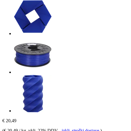
€ 20,49
(
€ 20,49 / kg
, vklj. 22% DDV
-
izklj. stroški dostave
)