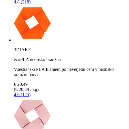
4.8 (218)
3DJAKE
ecoPLA neonsko oranžna
Vsestranski PLA filament po neverjetni ceni v neonsko
oranžni barvi
€ 20,49
(€ 20,49 / kg)
4.6 (125)