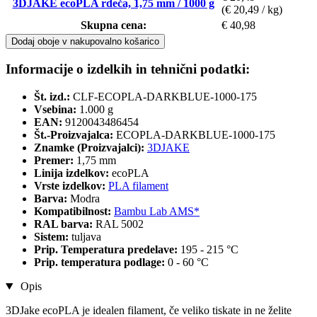
3DJAKE ecoPLA rdeča, 1,75 mm / 1000 g
(€ 20,49 / kg)
Skupna cena:
€ 40,98
Dodaj oboje v nakupovalno košarico
Informacije o izdelkih in tehnični podatki:
Št. izd.:
CLF-ECOPLA-DARKBLUE-1000-175
Vsebina:
1.000 g
EAN:
9120043486454
Št.-Proizvajalca:
ECOPLA-DARKBLUE-1000-175
Znamke (Proizvajalci):
3DJAKE
Premer:
1,75 mm
Linija izdelkov:
ecoPLA
Vrste izdelkov:
PLA filament
Barva:
Modra
Kompatibilnost:
Bambu Lab AMS*
RAL barva:
RAL 5002
Sistem:
tuljava
Prip. Temperatura predelave:
195 - 215 °C
Prip. temperatura podlage:
0 - 60 °C
Opis
3DJake ecoPLA je idealen filament, če veliko tiskate in ne želite