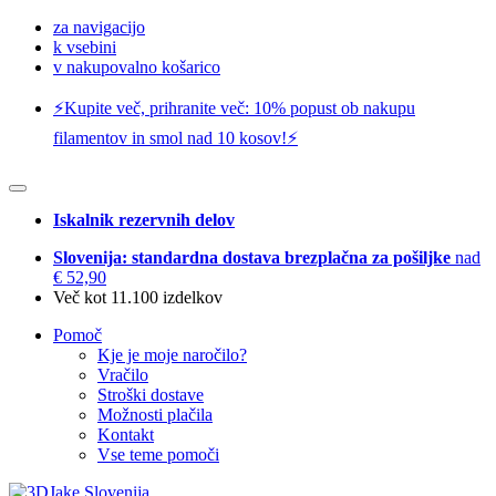
za navigacijo
k vsebini
v nakupovalno košarico
⚡️Kupite več, prihranite več: 10% popust ob nakupu
filamentov in smol nad 10 kosov!⚡️
Iskalnik rezervnih delov
Slovenija: standardna dostava brezplačna za pošiljke
nad
€ 52,90
Več kot 11.100 izdelkov
Pomoč
Kje je moje naročilo?
Vračilo
Stroški dostave
Možnosti plačila
Kontakt
Vse teme pomoči