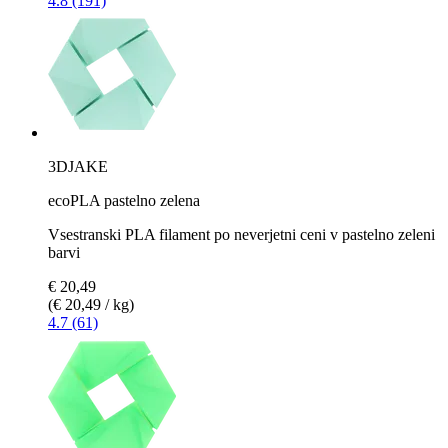
4.8 (191)
3DJAKE
ecoPLA pastelno zelena
Vsestranski PLA filament po neverjetni ceni v pastelno zeleni
barvi
€ 20,49
(€ 20,49 / kg)
4.7 (61)