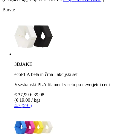
Barva:
3DJAKE
ecoPLA bela in črna - akcijski set
Vsestranski PLA filament v setu po neverjetni ceni
€ 37,99
€ 39,98
(€ 19,00 / kg)
4.7 (591)