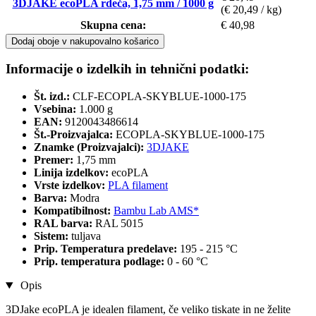
3DJAKE ecoPLA rdeča, 1,75 mm / 1000 g
(€ 20,49 / kg)
Skupna cena:
€ 40,98
Dodaj oboje v nakupovalno košarico
Informacije o izdelkih in tehnični podatki:
Št. izd.:
CLF-ECOPLA-SKYBLUE-1000-175
Vsebina:
1.000 g
EAN:
9120043486614
Št.-Proizvajalca:
ECOPLA-SKYBLUE-1000-175
Znamke (Proizvajalci):
3DJAKE
Premer:
1,75 mm
Linija izdelkov:
ecoPLA
Vrste izdelkov:
PLA filament
Barva:
Modra
Kompatibilnost:
Bambu Lab AMS*
RAL barva:
RAL 5015
Sistem:
tuljava
Prip. Temperatura predelave:
195 - 215 °C
Prip. temperatura podlage:
0 - 60 °C
Opis
3DJake ecoPLA je idealen filament, če veliko tiskate in ne želite