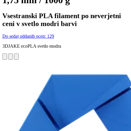
1,75 mm / 1000 g
Vsestranski PLA filament po neverjetni
ceni v svetlo modri barvi
Do sedaj oddanih ocen: 129
3DJAKE ecoPLA svetlo modra