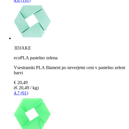
4.8 (191)
3DJAKE
ecoPLA pastelno zelena
Vsestranski PLA filament po neverjetni ceni v pastelno zeleni
barvi
€ 20,49
(€ 20,49 / kg)
4.7 (61)