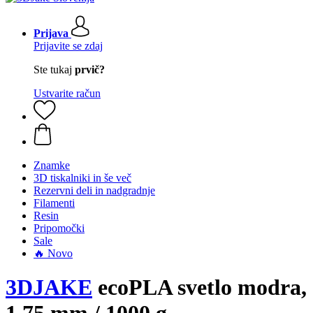
Prijava
Prijavite se zdaj
Ste tukaj
prvič?
Ustvarite račun
Znamke
3D tiskalniki in še več
Rezervni deli in nadgradnje
Filamenti
Resin
Pripomočki
Sale
🔥 Novo
3DJAKE
ecoPLA svetlo modra,