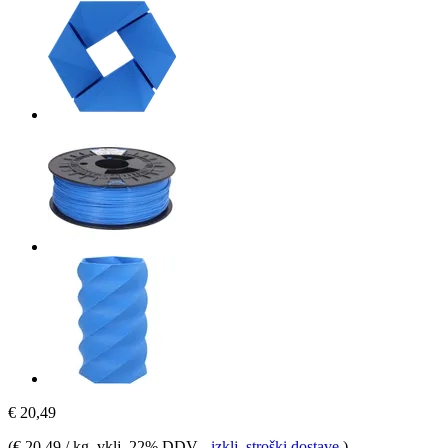
€ 20,49
(
€ 20,49 / kg
, vklj. 22% DDV
-
izklj. stroški dostave
)