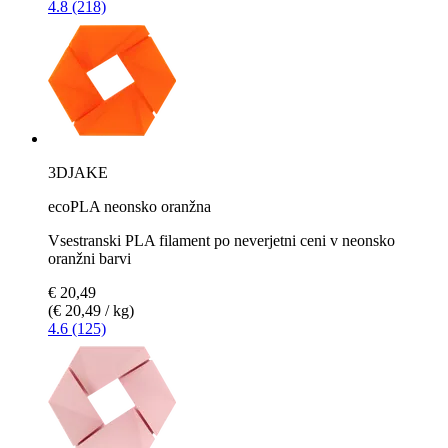
4.8 (218)
3DJAKE
ecoPLA neonsko oranžna
Vsestranski PLA filament po neverjetni ceni v neonsko
oranžni barvi
€ 20,49
(€ 20,49 / kg)
4.6 (125)