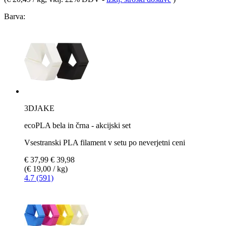
Barva:
3DJAKE
ecoPLA bela in črna - akcijski set
Vsestranski PLA filament v setu po neverjetni ceni
€ 37,99
€ 39,98
(€ 19,00 / kg)
4.7 (591)