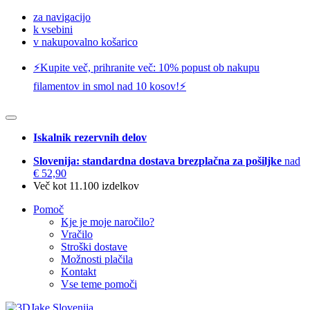
za navigacijo
k vsebini
v nakupovalno košarico
⚡️Kupite več, prihranite več: 10% popust ob nakupu
filamentov in smol nad 10 kosov!⚡️
Iskalnik rezervnih delov
Slovenija: standardna dostava brezplačna za pošiljke
nad
€ 52,90
Več kot 11.100 izdelkov
Pomoč
Kje je moje naročilo?
Vračilo
Stroški dostave
Možnosti plačila
Kontakt
Vse teme pomoči