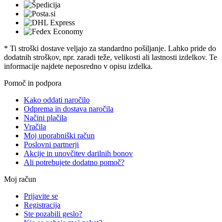
* Ti stroški dostave veljajo za standardno pošiljanje. Lahko pride do
dodatnih stroškov, npr. zaradi teže, velikosti ali lastnosti izdelkov. Te
informacije najdete neposredno v opisu izdelka.
Pomoč in podpora
Kako oddati naročilo
Odprema in dostava naročila
Načini plačila
Vračila
Moj uporabniški račun
Poslovni partnerji
Akcije in unovčitev darilnih bonov
Ali potrebujete dodatno pomoč?
Moj račun
Prijavite se
Registracija
Ste pozabili geslo?