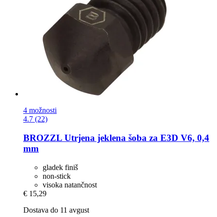
4 možnosti
4.7 (22)
BROZZL
Utrjena jeklena šoba za E3D V6, 0,4
mm
gladek finiš
non-stick
visoka natančnost
€ 15,29
Dostava do 11 avgust