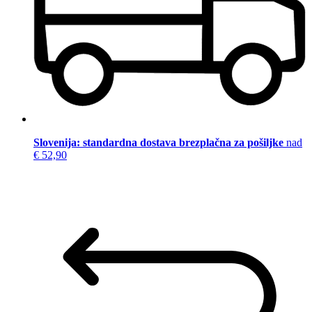
Slovenija: standardna dostava brezplačna za pošiljke
nad
€ 52,90