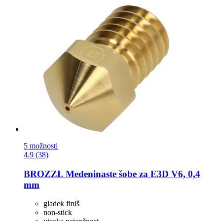
5 možnosti
4.9 (38)
BROZZL
Medeninaste šobe za E3D V6, 0,4
mm
gladek finiš
non-stick