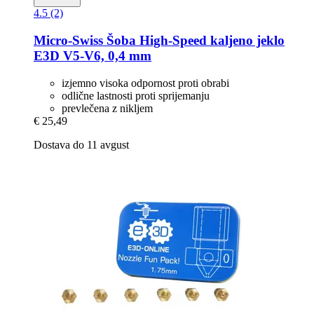
4.5 (2)
Micro-Swiss
Šoba High-​Speed kaljeno jeklo
E3D V5-​​V6, 0,4 mm
izjemno visoka odpornost proti obrabi
odlične lastnosti proti sprijemanju
prevlečena z nikljem
€ 25,49
Dostava do 11 avgust