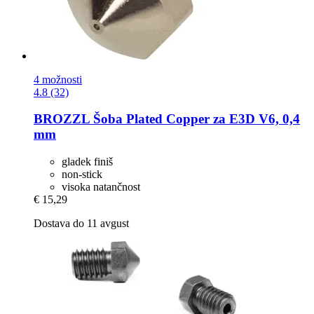
4 možnosti
4.8 (32)
BROZZL
Šoba Plated Copper za E3D V6, 0,4
mm
gladek finiš
non-stick
visoka natančnost
€ 15,29
Dostava do 11 avgust