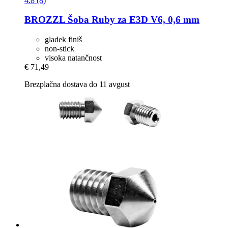
4.8 (8)
BROZZL
Šoba Ruby za E3D V6, 0,6 mm
gladek finiš
non-stick
visoka natančnost
€ 71,49
Brezplačna dostava do 11 avgust