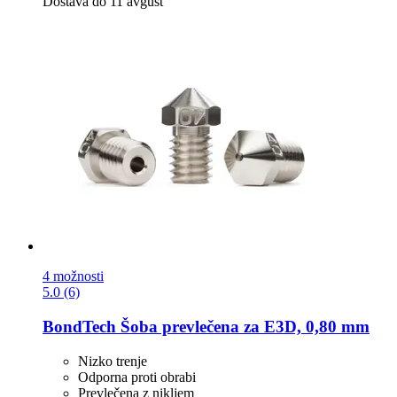
Dostava do 11 avgust
4 možnosti
5.0 (6)
BondTech
Šoba prevlečena za E3D, 0,80 mm
Nizko trenje
Odporna proti obrabi
Prevlečena z nikljem