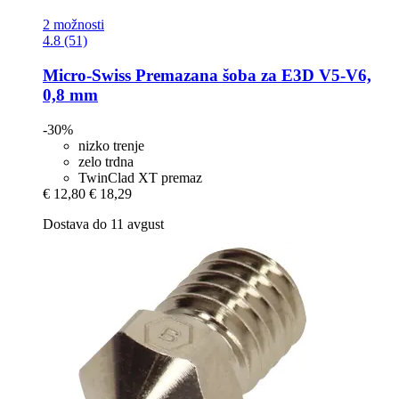
2 možnosti
4.8 (51)
Micro-Swiss
Premazana šoba za E3D V5-​V6,
0,8 mm
-30%
nizko trenje
zelo trdna
TwinClad XT premaz
€ 12,80
€ 18,29
Dostava do 11 avgust