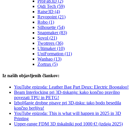
ProFab3D (2)
Qidi Tech (59)
Raise3D (4)
Revopoint (21)
Robo (1)
Silhouette (54)
Snapmaker (83)
Sovol (21)
Twotrees (36)
Ultimaker (10)
UniFormation (11)
Wanhao (13)
Zortrax (5)
Iz naših objavljenih člankov:
YouTube epizoda: Leather Bag Part Deux: Electric Boogaloo!
Beam Interlocking pri 3D-tiskanju: kako končno pravilno
povezati TPU in PETG!
Izboljšanje drobne pisave pri 3D-tisku: tako bodo besedila
končno berljiva!
YouTube epizoda: This is what will happen in 2025 in 3D
Printing
Upper-range FDM 3D tiskalniki pod 1000 €! (izdaja 2025)