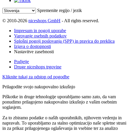
Spremenite regijo / jezik
© 2010-2026
niceshops GmbH
- All rights reserved.
Impresum in pogoji uporabe
Varovanje osebnih podatkov
Splošni pogoji poslovanja (SPP) in pravica do preklica
Izjava o dostopnosti
Nastavitve zasebnosti
Podjetje
Druge niceshops trgovine
Kliknite tukaj za odstop od pogodbe
Prilagodite svojo nakupovalno izkušnjo
Piškotke in druge tehnologije uporabljamo samo zato, da vam
ponudimo prilagojeno nakupovalno izkušnjo z vašim osebnim
soglasjem.
Za to zbiramo podatke o naših uporabnikih, njihovem vedenju in
napravah. To uporabljamo za stalno optimizacijo naše spletne strani
in za prikaz prilagojenega oglaševanja in vsebine ter za analizo