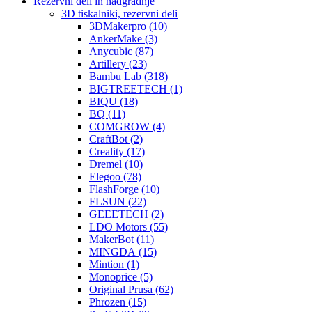
Rezervni deli in nadgradnje
3D tiskalniki, rezervni deli
3DMakerpro (10)
AnkerMake (3)
Anycubic (87)
Artillery (23)
Bambu Lab (318)
BIGTREETECH (1)
BIQU (18)
BQ (11)
COMGROW (4)
CraftBot (2)
Creality (17)
Dremel (10)
Elegoo (78)
FlashForge (10)
FLSUN (22)
GEEETECH (2)
LDO Motors (55)
MakerBot (11)
MINGDA (15)
Mintion (1)
Monoprice (5)
Original Prusa (62)
Phrozen (15)