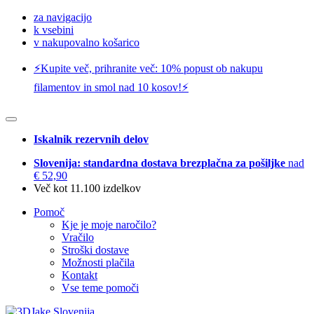
za navigacijo
k vsebini
v nakupovalno košarico
⚡️Kupite več, prihranite več: 10% popust ob nakupu
filamentov in smol nad 10 kosov!⚡️
Iskalnik rezervnih delov
Slovenija: standardna dostava brezplačna za pošiljke
nad
€ 52,90
Več kot 11.100 izdelkov
Pomoč
Kje je moje naročilo?
Vračilo
Stroški dostave
Možnosti plačila
Kontakt
Vse teme pomoči