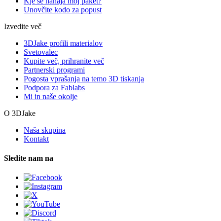
Kje se nahaja moj paket?
Unovčite kodo za popust
Izvedite več
3DJake profili materialov
Svetovalec
Kupite več, prihranite več
Partnerski programi
Pogosta vprašanja na temo 3D tiskanja
Podpora za Fablabs
Mi in naše okolje
O 3DJake
Naša skupina
Kontakt
Sledite nam na