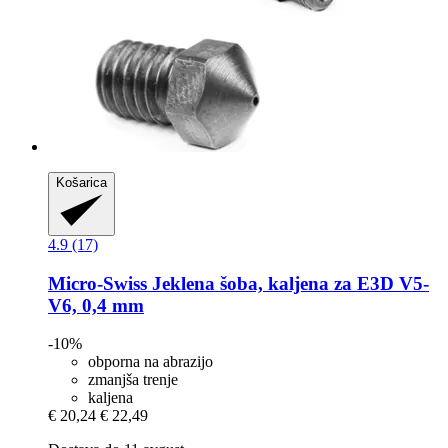
Košarica
4.9 (17)
Micro-Swiss
Jeklena šoba, kaljena za E3D V5-​
V6, 0,4 mm
-10%
obporna na abrazijo
zmanjša trenje
kaljena
€ 20,24
€ 22,49