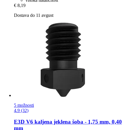
visoka natančnost
€ 8,19
Dostava do 11 avgust
5 možnosti
4.9 (32)
E3D
V6 kaljena jeklena šoba -​ 1,75 mm, 0,40
mm