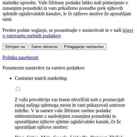
statistike uporabe. Vaše šifrirane podatke lahko tudi primerjamo z
zunanjimi ponudniki in vam prikažemo ponudbe prek njihovih
spletnih oglaševalskih kanalov, le če njihove storitve že uporabljate
sami.
Preden podate soglasje, se pozanimajte v nastavitvah in v naši
izjavi
o varovanju osebnih podatkov
.
Strinjam se
Samo obvezno
Prilagajanje nastavitev
Politika zasebnosti
Posamezne nastavitve za varstvo podatkov
Customer match marketing
Z vašo privolitvijo vas bomo obveščali tudi o promocijah
zunaj našega spletnega mesta in vam prikazovali ustrezne
izdelke. V ta namen vaše šifrirane osebne podatke
sinhroniziramo z naslednjimi zunanjimi ponudniki in
uporabljamo njihove spletne oglaševalske kanale, če že
uporabljate njihove storitve: