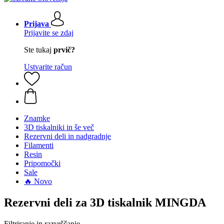
Prijava
Prijavite se zdaj
Ste tukaj
prvič?
Ustvarite račun
Znamke
3D tiskalniki in še več
Rezervni deli in nadgradnje
Filamenti
Resin
Pripomočki
Sale
🔥 Novo
Rezervni deli za 3D tiskalnik MINGDA
Filtriranje in razvrščanje