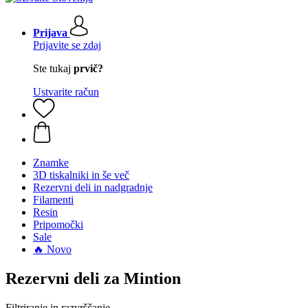
Prijava
Prijavite se zdaj
Ste tukaj
prvič?
Ustvarite račun
Znamke
3D tiskalniki in še več
Rezervni deli in nadgradnje
Filamenti
Resin
Pripomočki
Sale
🔥 Novo
Rezervni deli za Mintion
Filtriranje in razvrščanje