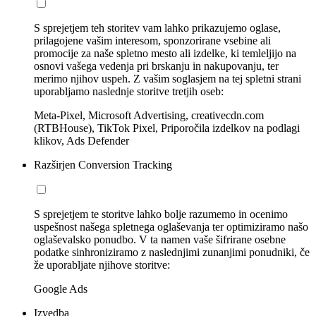
S sprejetjem teh storitev vam lahko prikazujemo oglase,
prilagojene vašim interesom, sponzorirane vsebine ali
promocije za naše spletno mesto ali izdelke, ki temleljijo na
osnovi vašega vedenja pri brskanju in nakupovanju, ter
merimo njihov uspeh. Z vašim soglasjem na tej spletni strani
uporabljamo naslednje storitve tretjih oseb:
Meta-Pixel, Microsoft Advertising, creativecdn.com
(RTBHouse), TikTok Pixel, Priporočila izdelkov na podlagi
klikov, Ads Defender
Razširjen Conversion Tracking
S sprejetjem te storitve lahko bolje razumemo in ocenimo
uspešnost našega spletnega oglaševanja ter optimiziramo našo
oglaševalsko ponudbo. V ta namen vaše šifrirane osebne
podatke sinhroniziramo z naslednjimi zunanjimi ponudniki, če
že uporabljate njihove storitve:
Google Ads
Izvedba