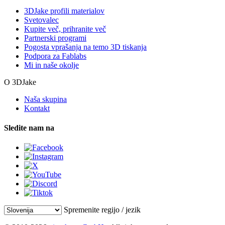
3DJake profili materialov
Svetovalec
Kupite več, prihranite več
Partnerski programi
Pogosta vprašanja na temo 3D tiskanja
Podpora za Fablabs
Mi in naše okolje
O 3DJake
Naša skupina
Kontakt
Sledite nam na
Spremenite regijo / jezik