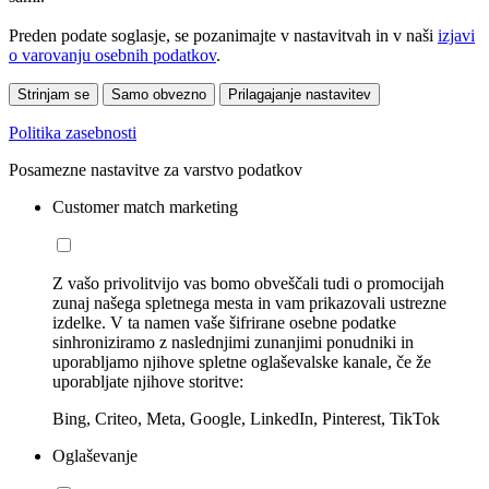
Preden podate soglasje, se pozanimajte v nastavitvah in v naši
izjavi
o varovanju osebnih podatkov
.
Strinjam se
Samo obvezno
Prilagajanje nastavitev
Politika zasebnosti
Posamezne nastavitve za varstvo podatkov
Customer match marketing
Z vašo privolitvijo vas bomo obveščali tudi o promocijah
zunaj našega spletnega mesta in vam prikazovali ustrezne
izdelke. V ta namen vaše šifrirane osebne podatke
sinhroniziramo z naslednjimi zunanjimi ponudniki in
uporabljamo njihove spletne oglaševalske kanale, če že
uporabljate njihove storitve:
Bing, Criteo, Meta, Google, LinkedIn, Pinterest, TikTok
Oglaševanje