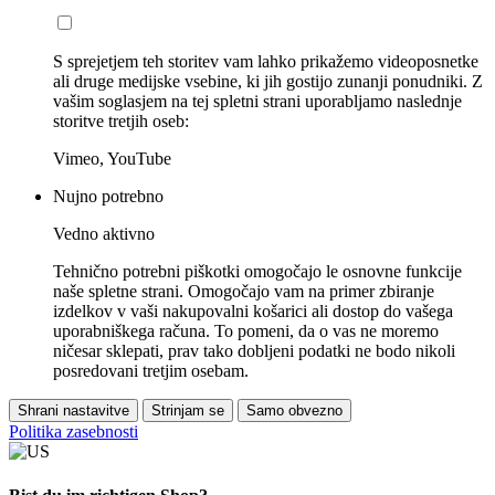
S sprejetjem teh storitev vam lahko prikažemo videoposnetke
ali druge medijske vsebine, ki jih gostijo zunanji ponudniki. Z
vašim soglasjem na tej spletni strani uporabljamo naslednje
storitve tretjih oseb:
Vimeo, YouTube
Nujno potrebno
Vedno aktivno
Tehnično potrebni piškotki omogočajo le osnovne funkcije
naše spletne strani. Omogočajo vam na primer zbiranje
izdelkov v vaši nakupovalni košarici ali dostop do vašega
uporabniškega računa. To pomeni, da o vas ne moremo
ničesar sklepati, prav tako dobljeni podatki ne bodo nikoli
posredovani tretjim osebam.
Shrani nastavitve
Strinjam se
Samo obvezno
Politika zasebnosti