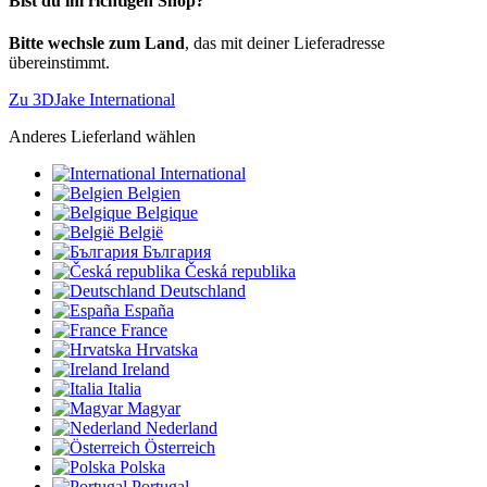
Bist du im richtigen Shop?
Bitte wechsle zum Land
, das mit deiner Lieferadresse
übereinstimmt.
Zu 3DJake International
Anderes Lieferland wählen
International
Belgien
Belgique
België
България
Česká republika
Deutschland
España
France
Hrvatska
Ireland
Italia
Magyar
Nederland
Österreich
Polska
Portugal