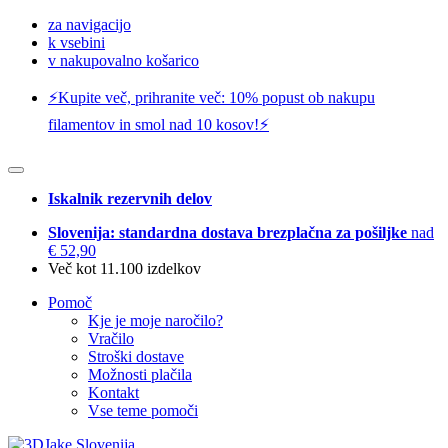
za navigacijo
k vsebini
v nakupovalno košarico
⚡️Kupite več, prihranite več: 10% popust ob nakupu
filamentov in smol nad 10 kosov!⚡️
Iskalnik rezervnih delov
Slovenija: standardna dostava brezplačna za pošiljke
nad
€ 52,90
Več kot 11.100 izdelkov
Pomoč
Kje je moje naročilo?
Vračilo
Stroški dostave
Možnosti plačila
Kontakt
Vse teme pomoči