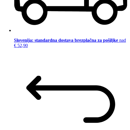
Slovenija: standardna dostava brezplačna za pošiljke
nad
€ 52,90