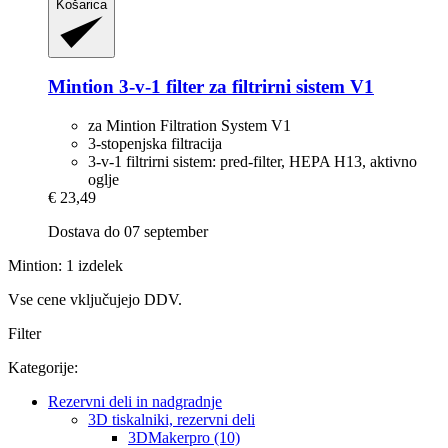
Košarica
Mintion
3-​v-​1 filter za filtrirni sistem V1
za Mintion Filtration System V1
3-stopenjska filtracija
3-v-1 filtrirni sistem: pred-filter, HEPA H13, aktivno
oglje
€ 23,49
Dostava do 07 september
Mintion: 1 izdelek
Vse cene vključujejo DDV.
Filter
Kategorije:
Rezervni deli in nadgradnje
3D tiskalniki, rezervni deli
3DMakerpro (10)