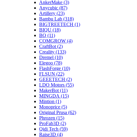
AnkerMake (3)
Anycubic (87)
Artillery (23)
Bambu Lab (318)
BIGTREETECH (1)
BIQU (18)
BQ (11)
COMGROW (4)
CraftBot (2)
Creality (133)
Dremel (10)
Elegoo (78)
FlashForge (10)
FLSUN (22)
GEEETECH (2)
LDO Motors (55)
MakerBot (11)
MINGDA (15)
Mintion (1)
Monoprice (5)
Original Prusa (62)
Phrozen (15)
ProFab3D (2)
Qidi Tech (59)
Raise3D (4)