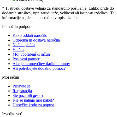
* Ti stroški dostave veljajo za standardno pošiljanje. Lahko pride do
dodatnih stroškov, npr. zaradi teže, velikosti ali lastnosti izdelkov. Te
informacije najdete neposredno v opisu izdelka.
Pomoč in podpora
Kako oddati naročilo
Odprema in dostava naročila
Načini plačila
Vračila
Moj uporabniški račun
Poslovni partnerji
Akcije in unovčitev darilnih bonov
Ali potrebujete dodatno pomoč?
Moj račun
Prijavite se
Registracija
Ste pozabili geslo?
Kje se nahaja moj paket?
Unovčite kodo za popust
Izvedite več