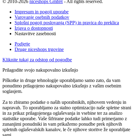
© 2010-2026
niceshops GmbH
- All rights reserved.
Impresum in pogoji uporabe
Varovanje osebnih podatkov
Splošni pogoji poslovanja (SPP) in pravica do preklica
Izjava o dostopnosti
Nastavitve zasebnosti
Podjetje
Druge niceshops trgovine
Kliknite tukaj za odstop od pogodbe
Prilagodite svojo nakupovalno izkušnjo
Piškotke in druge tehnologije uporabljamo samo zato, da vam
ponudimo prilagojeno nakupovalno izkušnjo z vašim osebnim
soglasjem.
Za to zbiramo podatke o naših uporabnikih, njihovem vedenju in
napravah. To uporabljamo za stalno optimizacijo naše spletne strani
in za prikaz prilagojenega oglaševanja in vsebine ter za analizo
statistike uporabe. Vaše šifrirane podatke lahko tudi primerjamo z
zunanjimi ponudniki in vam prikažemo ponudbe prek njihovih
spletnih oglaševalskih kanalov, le če njihove storitve že uporabljate
sami.