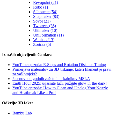
Revopoint (21)
Robo (1)
Silhouette (54)
Snapmaker (83)
Sovol (21)
Twotrees (36)
Ultimaker (10)
UniFormation (11)
Wanhao (13)
Zortrax (5)
Iz naših objavljenih člankov:
YouTube epizoda: E-Steps and Rotation Distance Tuning
Primerjava materialov za 3D-tiskanje: kateri filament je pravi
za vaš projekt?
5 cenovno ugodnih začetnih tiskalnikov MSLA
Earth Hour 2025: ugasnite luči, prižgite glow-in-the-dark!
YouTube epizoda: How to Clean and Unclog Your Nozzle
and Heatbreak Like a Pro!
Odkrijte 3DJake:
Bambu Lab