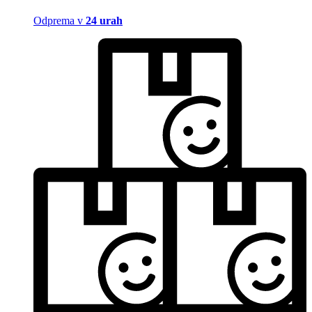
Odprema v
24 urah