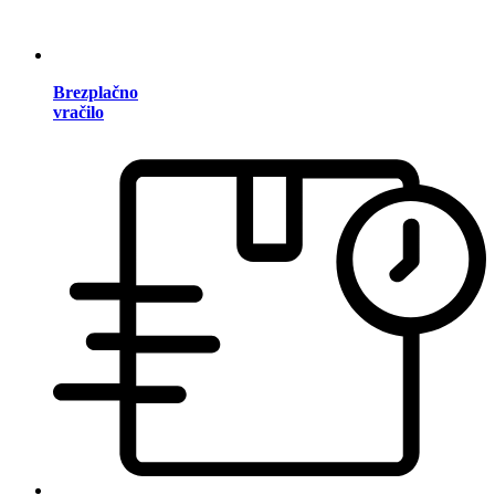
Brezplačno
vračilo