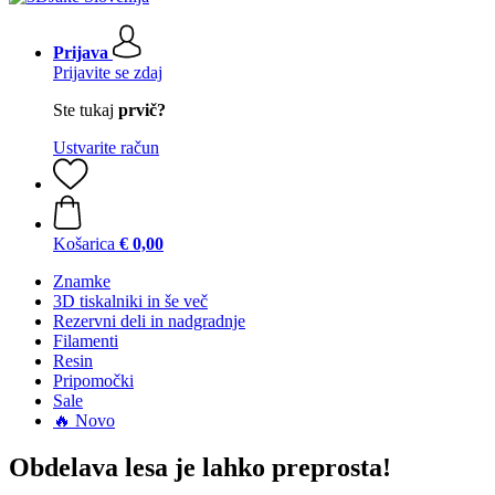
Prijava
Prijavite se zdaj
Ste tukaj
prvič?
Ustvarite račun
Košarica
€ 0,00
Znamke
3D tiskalniki in še več
Rezervni deli in nadgradnje
Filamenti
Resin
Pripomočki
Sale
🔥 Novo
Obdelava lesa je lahko preprosta!