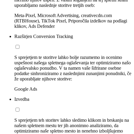
uporabljamo naslednje storitve tretjih oseb:
Meta-Pixel, Microsoft Advertising, creativecdn.com
(RTBHouse), TikTok Pixel, Priporočila izdelkov na podlagi
klikov, Ads Defender
Razširjen Conversion Tracking
S sprejetjem te storitve lahko bolje razumemo in ocenimo
uspešnost našega spletnega oglaševanja ter optimiziramo našo
oglaševalsko ponudbo. V ta namen vaše šifrirane osebne
podatke sinhroniziramo z naslednjimi zunanjimi ponudniki, če
že uporabljate njihove storitve:
Google Ads
Izvedba
S sprejetjem teh storitev lahko sledimo klikom in brskanju na
našem spletnem mestu ter jih anonimno analiziramo, da
optimiziramo naše spletno mesto in nenehno izboljšujemo