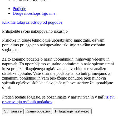
Podjetje
Druge niceshops trgovine
Kliknite tukaj za odstop od pogodbe
Prilagodite svojo nakupovalno izkušnjo
Piškotke in druge tehnologije uporabljamo samo zato, da vam
ponudimo prilagojeno nakupovalno izkušnjo z vašim osebnim
soglasjem.
Za to zbiramo podatke o naših uporabnikih, njihovem vedenju in
napravah. To uporabljamo za stalno optimizacijo naše spletne strani
in za prikaz prilagojenega oglaševanja in vsebine ter za analizo
statistike uporabe. Vaše šifrirane podatke lahko tudi primerjamo z
zunanjimi ponudniki in vam prikažemo ponudbe prek njihovih
spletnih oglaševalskih kanalov, le če njihove storitve že uporabljate
sami.
Preden podate soglasje, se pozanimajte v nastavitvah in v naši
izjavi
o varovanju osebnih podatkov
.
Strinjam se
Samo obvezno
Prilagajanje nastavitev