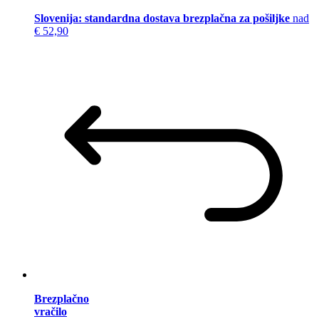
Slovenija: standardna dostava brezplačna za pošiljke
nad
€ 52,90
Brezplačno
vračilo