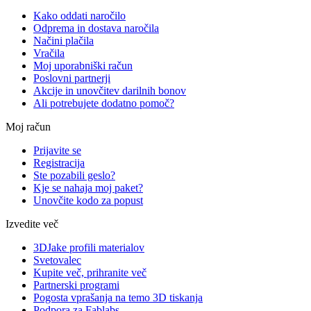
Kako oddati naročilo
Odprema in dostava naročila
Načini plačila
Vračila
Moj uporabniški račun
Poslovni partnerji
Akcije in unovčitev darilnih bonov
Ali potrebujete dodatno pomoč?
Moj račun
Prijavite se
Registracija
Ste pozabili geslo?
Kje se nahaja moj paket?
Unovčite kodo za popust
Izvedite več
3DJake profili materialov
Svetovalec
Kupite več, prihranite več
Partnerski programi
Pogosta vprašanja na temo 3D tiskanja
Podpora za Fablabs