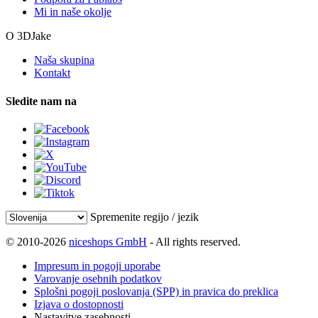
Mi in naše okolje
O 3DJake
Naša skupina
Kontakt
Sledite nam na
Spremenite regijo / jezik
© 2010-2026
niceshops GmbH
- All rights reserved.
Impresum in pogoji uporabe
Varovanje osebnih podatkov
Splošni pogoji poslovanja (SPP) in pravica do preklica
Izjava o dostopnosti
Nastavitve zasebnosti