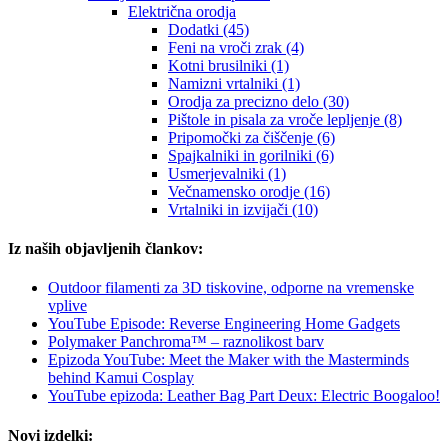
Električna orodja
Dodatki (45)
Feni na vroči zrak (4)
Kotni brusilniki (1)
Namizni vrtalniki (1)
Orodja za precizno delo (30)
Pištole in pisala za vroče lepljenje (8)
Pripomočki za čiščenje (6)
Spajkalniki in gorilniki (6)
Usmerjevalniki (1)
Večnamensko orodje (16)
Vrtalniki in izvijači (10)
Iz naših objavljenih člankov:
Outdoor filamenti za 3D tiskovine, odporne na vremenske
vplive
YouTube Episode: Reverse Engineering Home Gadgets
Polymaker Panchroma™ – raznolikost barv
Epizoda YouTube: Meet the Maker with the Masterminds
behind Kamui Cosplay
YouTube epizoda: Leather Bag Part Deux: Electric Boogaloo!
Novi izdelki: