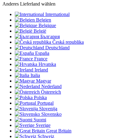
Anderes Lieferland wählen
International
Belgien
Belgique
België
България
Česká republika
Deutschland
España
France
Hrvatska
Ireland
Italia
Magyar
Nederland
Österreich
Polska
Portugal
Slovenija
Slovensko
Suomi
Sverige
Great Britain
Schweiz