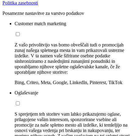
Politika zasebnosti
Posamezne nastavitve za varstvo podatkov
Customer match marketing
Z vašo privolitvijo vas bomo obveščali tudi o promocijah
zunaj našega spletnega mesta in vam prikazovali ustrezne
izdelke. V ta namen vaše šifrirane osebne podatke
sinhroniziramo z naslednjimi zunanjimi ponudniki in
uporabljamo njihove spletne oglaševalske kanale, če že
uporabljate njihove storitve:
Bing, Criteo, Meta, Google, LinkedIn, Pinterest, TikTok
Oglaševanje
S sprejetjem teh storitev vam lahko prikazujemo oglase,
prilagojene vašim interesom, sponzorirane vsebine ali
promocije za naše spletno mesto ali izdelke, ki temleljijo na
osnovi vašega vedenja pri brskanju in nakupovanju, ter
merimo njihov uspeh. Z vašim soglasjem na tej spletni strani