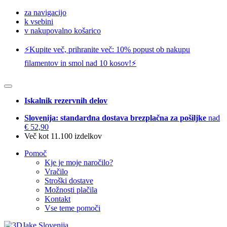
za navigacijo
k vsebini
v nakupovalno košarico
⚡️Kupite več, prihranite več: 10% popust ob nakupu
filamentov in smol nad 10 kosov!⚡️
Iskalnik rezervnih delov
Slovenija: standardna dostava brezplačna za pošiljke
nad
€ 52,90
Več kot 11.100 izdelkov
Pomoč
Kje je moje naročilo?
Vračilo
Stroški dostave
Možnosti plačila
Kontakt
Vse teme pomoči