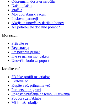
Odprema in dostava naročila
Načini plačila
Vračila
Moj uporabniški račun
Poslovni partnerji
Akcije in unovčitev darilnih bonov
Ali potrebujete dodatno pomoč?
Moj račun
Prijavite se
Registracija
Ste pozabili geslo?
Kje se nahaja moj paket?
Unovčite kodo za popust
Izvedite več
3DJake profili materialov
Svetovalec
Kupite več, prihranite več
Partnerski programi
Pogosta vprašanja na temo 3D tiskanja
Podpora za Fablabs
Mi in naše okolje