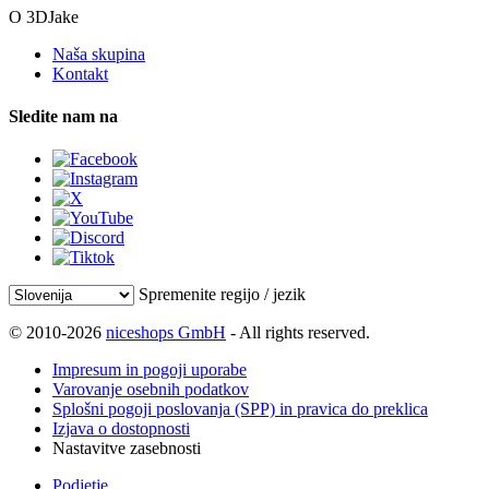
O 3DJake
Naša skupina
Kontakt
Sledite nam na
Spremenite regijo / jezik
© 2010-2026
niceshops GmbH
- All rights reserved.
Impresum in pogoji uporabe
Varovanje osebnih podatkov
Splošni pogoji poslovanja (SPP) in pravica do preklica
Izjava o dostopnosti
Nastavitve zasebnosti
Podjetje