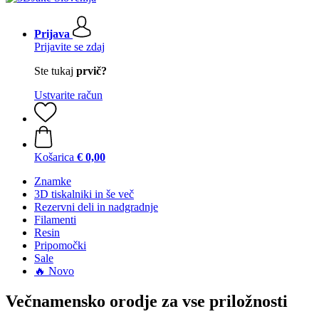
Prijava
Prijavite se zdaj
Ste tukaj
prvič?
Ustvarite račun
Košarica
€ 0,00
Znamke
3D tiskalniki in še več
Rezervni deli in nadgradnje
Filamenti
Resin
Pripomočki
Sale
🔥 Novo
Večnamensko orodje za vse priložnosti