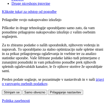
Druge niceshops trgovine
Kliknite tukaj za odstop od pogodbe
Prilagodite svojo nakupovalno izkušnjo
Piškotke in druge tehnologije uporabljamo samo zato, da vam
ponudimo prilagojeno nakupovalno izkušnjo z vašim osebnim
soglasjem.
Za to zbiramo podatke o naših uporabnikih, njihovem vedenju in
napravah. To uporabljamo za stalno optimizacijo naše spletne strani
in za prikaz prilagojenega oglaševanja in vsebine ter za analizo
statistike uporabe. Vaše šifrirane podatke lahko tudi primerjamo z
zunanjimi ponudniki in vam prikažemo ponudbe prek njihovih
spletnih oglaševalskih kanalov, le če njihove storitve že uporabljate
sami.
Preden podate soglasje, se pozanimajte v nastavitvah in v naši
izjavi
o varovanju osebnih podatkov
.
Strinjam se
Samo obvezno
Prilagajanje nastavitev
Politika zasebnosti