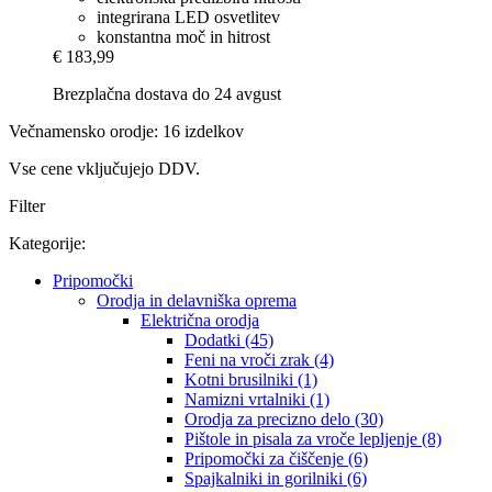
integrirana LED osvetlitev
konstantna moč in hitrost
€ 183,99
Brezplačna dostava do 24 avgust
Večnamensko orodje: 16 izdelkov
Vse cene vključujejo DDV.
Filter
Kategorije:
Pripomočki
Orodja in delavniška oprema
Električna orodja
Dodatki (45)
Feni na vroči zrak (4)
Kotni brusilniki (1)
Namizni vrtalniki (1)
Orodja za precizno delo (30)
Pištole in pisala za vroče lepljenje (8)
Pripomočki za čiščenje (6)
Spajkalniki in gorilniki (6)