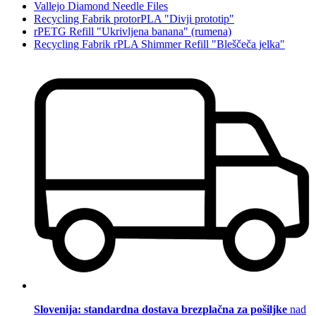
Vallejo Diamond Needle Files
Recycling Fabrik protorPLA "Divji prototip"
rPETG Refill "Ukrivljena banana" (rumena)
Recycling Fabrik rPLA Shimmer Refill "Bleščeča jelka"
Slovenija: standardna dostava brezplačna za pošiljke
nad