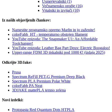
Usmerjevalniki (1)
Večnamensko orodje (16)
Vrtalniki in izvijači (10)
Iz naših objavljenih člankov:
Namestite programsko opremo Marlin in jo zaženite!
colorFabb_HT - temperaturno obstojen filament
YouTube epizoda: The Snapmaker U1: An Affordable
Toolchanger!
YouTube epizoda: Leather Bag Part Deux: Electric Boogaloo!
Upper-range FDM 3D tiskalniki pod 1000 €! (izdaja 2025)
Odkrijte 3DJake:
Prusa
Spectrum ReFill PET-G Premium Deep Black
Spectrum PLA Premium Polar White
colorFabb PA Neat
3DJAKE mattePLA temno zelena
Novi izdelki:
Protopasta Red Quantum Dots HTPLA