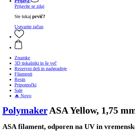
Prijava
Prijavite se zdaj
Ste tukaj
prvič?
Ustvarite račun
Znamke
3D tiskalniki in še več
Rezervni deli in nadgradnje
Filamenti
Resin
Pripomočki
Sale
🔥 Novo
Polymaker
ASA Yellow, 1,75 mm
ASA filament, odporen na UV in vremenske