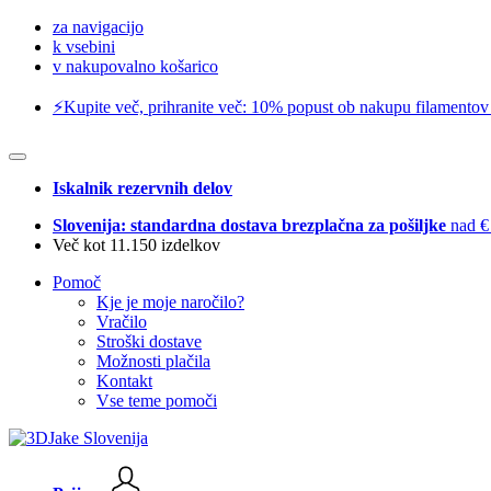
za navigacijo
k vsebini
v nakupovalno košarico
⚡️Kupite več, prihranite več: 10% popust ob nakupu filamentov
Iskalnik rezervnih delov
Slovenija: standardna dostava brezplačna za pošiljke
nad €
Več kot 11.150 izdelkov
Pomoč
Kje je moje naročilo?
Vračilo
Stroški dostave
Možnosti plačila
Kontakt
Vse teme pomoči