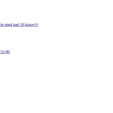
 in smol nad 10 kosov!⚡️
 52,90