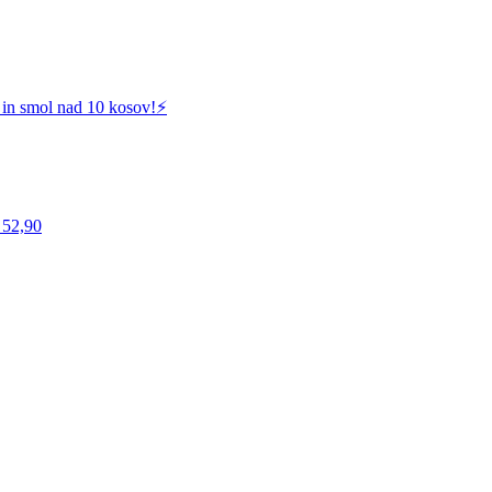
 in smol nad 10 kosov!⚡️
 52,90