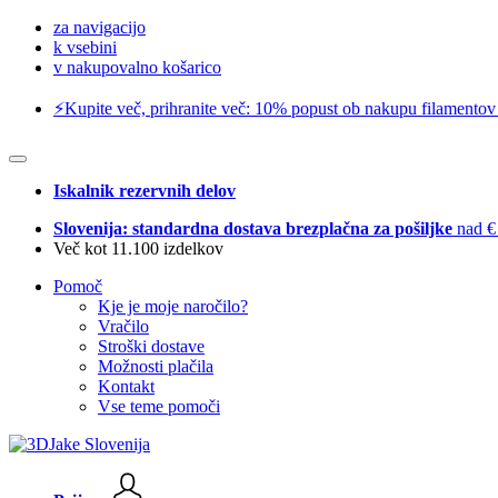
za navigacijo
k vsebini
v nakupovalno košarico
⚡️Kupite več, prihranite več: 10% popust ob nakupu filamentov
Iskalnik rezervnih delov
Slovenija: standardna dostava brezplačna za pošiljke
nad €
Več kot 11.100 izdelkov
Pomoč
Kje je moje naročilo?
Vračilo
Stroški dostave
Možnosti plačila
Kontakt
Vse teme pomoči