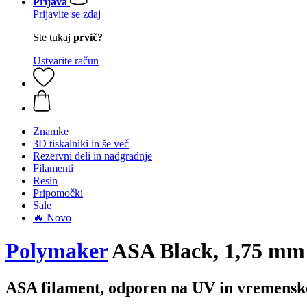
Prijava
Prijavite se zdaj
Ste tukaj
prvič?
Ustvarite račun
Znamke
3D tiskalniki in še več
Rezervni deli in nadgradnje
Filamenti
Resin
Pripomočki
Sale
🔥 Novo
Polymaker
ASA Black, 1,75 mm 
ASA filament, odporen na UV in vremenske