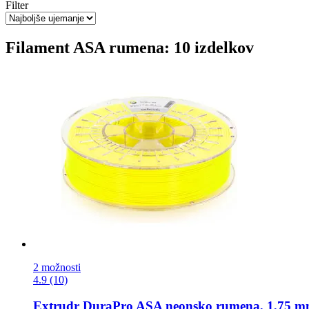
Filter
Filament ASA rumena: 10 izdelkov
2 možnosti
4.9 (10)
Extrudr
DuraPro ASA neonsko rumena, 1,75 mm