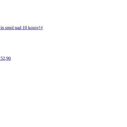
 in smol nad 10 kosov!⚡️
 52,90