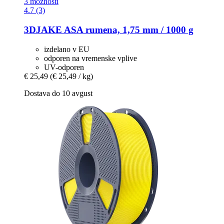
3 možnosti
4.7 (3)
3DJAKE
ASA rumena, 1,75 mm / 1000 g
izdelano v EU
odporen na vremenske vplive
UV-odporen
€ 25,49
(€ 25,49 / kg)
Dostava do 10 avgust