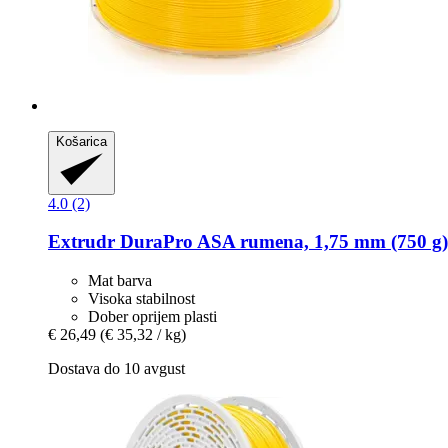
Košarica
4.0 (2)
Extrudr
DuraPro ASA rumena, 1,75 mm (750 g)
Mat barva
Visoka stabilnost
Dober oprijem plasti
€ 26,49
(€ 35,32 / kg)
Dostava do 10 avgust