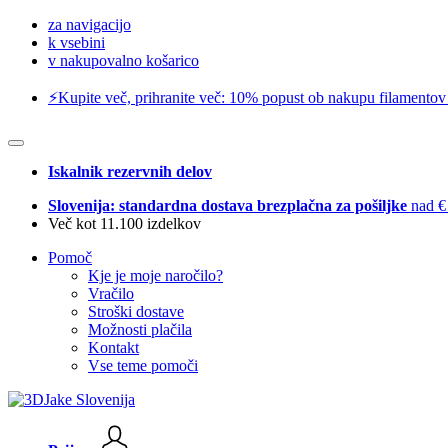
za navigacijo
k vsebini
v nakupovalno košarico
⚡️Kupite več, prihranite več: 10% popust ob nakupu filamentov
Iskalnik rezervnih delov
Slovenija: standardna dostava brezplačna za pošiljke
nad €
Več kot 11.100 izdelkov
Pomoč
Kje je moje naročilo?
Vračilo
Stroški dostave
Možnosti plačila
Kontakt
Vse teme pomoči