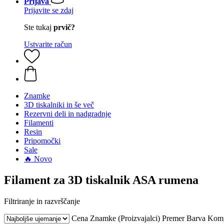
Prijava
Prijavite se zdaj
Ste tukaj
prvič?
Ustvarite račun
Znamke
3D tiskalniki in še več
Rezervni deli in nadgradnje
Filamenti
Resin
Pripomočki
Sale
🔥 Novo
Filament za 3D tiskalnik ASA rumena
Filtriranje in razvrščanje
Cena
Znamke (Proizvajalci)
Premer
Barva
Komp