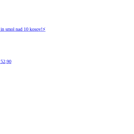
 in smol nad 10 kosov!⚡️
 52,90