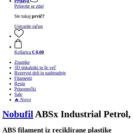
Prijava
Prijavite se zdaj
Ste tukaj
prvič?
Ustvarite račun
Košarica
€ 0,00
Znamke
3D tiskalniki in še več
Rezervni deli in nadgradnje
Filamenti
Resin
Pripomočki
Sale
🔥 Novo
Nobufil
ABSx Industrial Petrol,
ABS filament iz reciklirane plastike