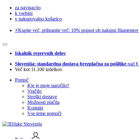
za navigacijo
k vsebini
v nakupovalno košarico
⚡️Kupite več, prihranite več: 10% popust ob nakupu filamentov
Iskalnik rezervnih delov
Slovenija: standardna dostava brezplačna za pošiljke
nad €
Več kot 11.100 izdelkov
Pomoč
Kje je moje naročilo?
Vračilo
Stroški dostave
Možnosti plačila
Kontakt
Vse teme pomoči