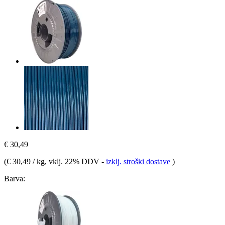
€ 30,49
(
€ 30,49 / kg
, vklj. 22% DDV
-
izklj. stroški dostave
)
Barva: