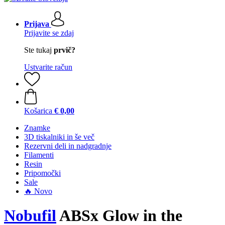
Prijava
Prijavite se zdaj
Ste tukaj
prvič?
Ustvarite račun
Košarica
€ 0,00
Znamke
3D tiskalniki in še več
Rezervni deli in nadgradnje
Filamenti
Resin
Pripomočki
Sale
🔥 Novo
Nobufil
ABSx Glow in the