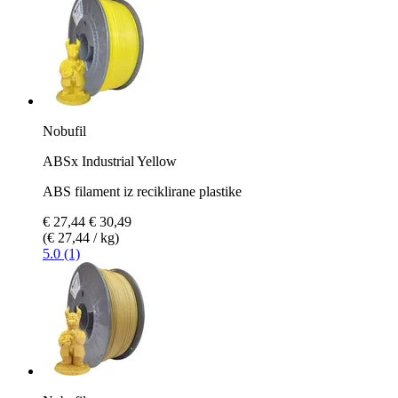
Nobufil
ABSx Industrial Yellow
ABS filament iz reciklirane plastike
€ 27,44
€ 30,49
(€ 27,44 / kg)
5.0 (1)