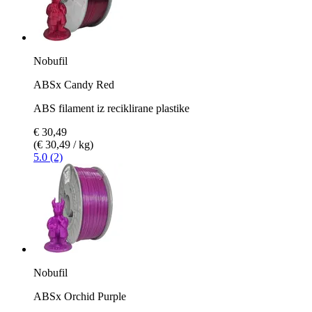
Nobufil
ABSx Candy Red
ABS filament iz reciklirane plastike
€ 30,49
(€ 30,49 / kg)
5.0 (2)
Nobufil
ABSx Orchid Purple