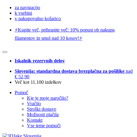
za navigacijo
k vsebini
v nakupovalno košarico
⚡️Kupite več, prihranite več: 10% popust ob nakupu
filamentov in smol nad 10 kosov!⚡️
Iskalnik rezervnih delov
Slovenija: standardna dostava brezplačna za pošiljke
nad
€ 52,90
Več kot 11.100 izdelkov
Pomoč
Kje je moje naročilo?
Vračilo
Stroški dostave
Možnosti plačila
Kontakt
Vse teme pomoči