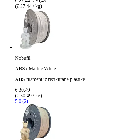
€ 27,44
€ 30,49
(€ 27,44 / kg)
Nobufil
ABSx Marble White
ABS filament iz reciklirane plastike
€ 30,49
(€ 30,49 / kg)
5.0 (2)