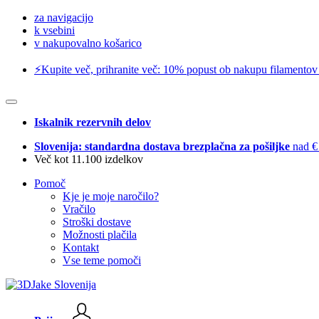
za navigacijo
k vsebini
v nakupovalno košarico
⚡️Kupite več, prihranite več: 10% popust ob nakupu filamentov
Iskalnik rezervnih delov
Slovenija: standardna dostava brezplačna za pošiljke
nad €
Več kot 11.100 izdelkov
Pomoč
Kje je moje naročilo?
Vračilo
Stroški dostave
Možnosti plačila
Kontakt
Vse teme pomoči