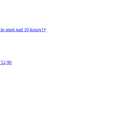
 in smol nad 10 kosov!⚡️
 52,90