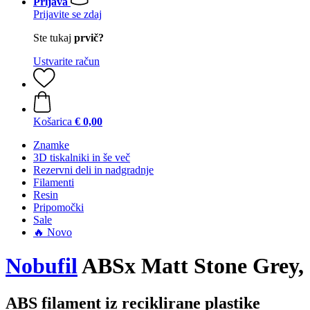
Prijava
Prijavite se zdaj
Ste tukaj
prvič?
Ustvarite račun
Košarica
€ 0,00
Znamke
3D tiskalniki in še več
Rezervni deli in nadgradnje
Filamenti
Resin
Pripomočki
Sale
🔥 Novo
Nobufil
ABSx Matt Stone Grey, 
ABS filament iz reciklirane plastike