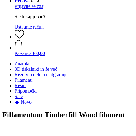
Prijava
Prijavite se zdaj
Ste tukaj
prvič?
Ustvarite račun
Košarica
€ 0,00
Znamke
3D tiskalniki in še več
Rezervni deli in nadgradnje
Filamenti
Resin
Pripomočki
Sale
🔥 Novo
Fillamentum Timberfill Wood filament