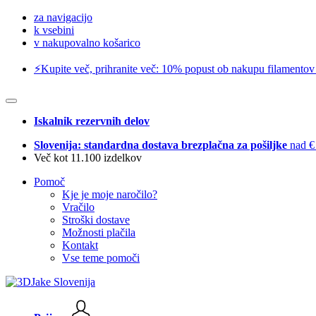
za navigacijo
k vsebini
v nakupovalno košarico
⚡️Kupite več, prihranite več: 10% popust ob nakupu filamentov
Iskalnik rezervnih delov
Slovenija: standardna dostava brezplačna za pošiljke
nad €
Več kot 11.100 izdelkov
Pomoč
Kje je moje naročilo?
Vračilo
Stroški dostave
Možnosti plačila
Kontakt
Vse teme pomoči