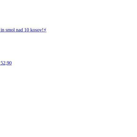
 in smol nad 10 kosov!⚡️
 52,90