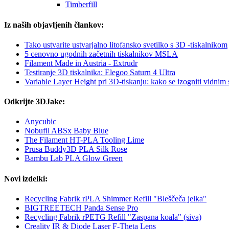
Timberfill
Iz naših objavljenih člankov:
Tako ustvarite ustvarjalno litofansko svetilko s 3D -tiskalnikom
5 cenovno ugodnih začetnih tiskalnikov MSLA
Filament Made in Austria - Extrudr
Testiranje 3D tiskalnika: Elegoo Saturn 4 Ultra
Variable Layer Height pri 3D-tiskanju: kako se izogniti vidnim
Odkrijte 3DJake:
Anycubic
Nobufil ABSx Baby Blue
The Filament HT-PLA Tooling Lime
Prusa Buddy3D PLA Silk Rose
Bambu Lab PLA Glow Green
Novi izdelki:
Recycling Fabrik rPLA Shimmer Refill "Bleščeča jelka"
BIGTREETECH Panda Sense Pro
Recycling Fabrik rPETG Refill "Zaspana koala" (siva)
Creality IR & Diode Laser F-Theta Lens