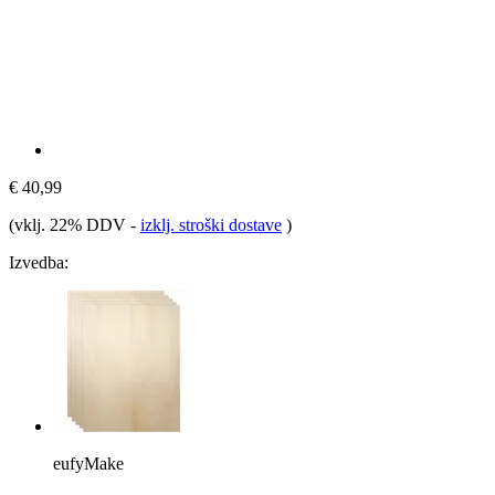
€ 40,99
(vklj. 22% DDV
-
izklj. stroški dostave
)
Izvedba:
eufyMake