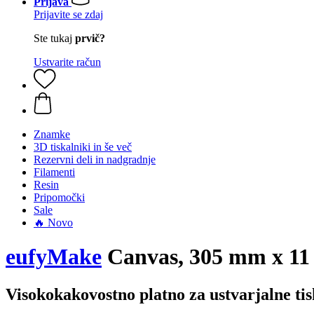
Prijava
Prijavite se zdaj
Ste tukaj
prvič?
Ustvarite račun
Znamke
3D tiskalniki in še več
Rezervni deli in nadgradnje
Filamenti
Resin
Pripomočki
Sale
🔥 Novo
eufyMake
Canvas, 305 mm x 11
Visokokakovostno platno za ustvarjalne ti