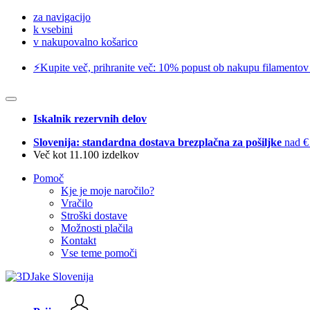
za navigacijo
k vsebini
v nakupovalno košarico
⚡️Kupite več, prihranite več: 10% popust ob nakupu filamentov
Iskalnik rezervnih delov
Slovenija: standardna dostava brezplačna za pošiljke
nad €
Več kot 11.100 izdelkov
Pomoč
Kje je moje naročilo?
Vračilo
Stroški dostave
Možnosti plačila
Kontakt
Vse teme pomoči