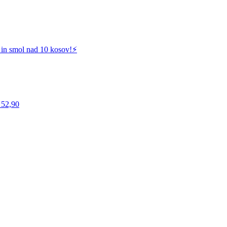
 in smol nad 10 kosov!⚡️
 52,90