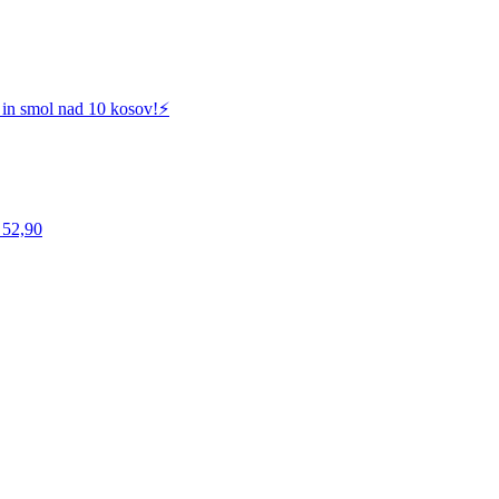
 in smol nad 10 kosov!⚡️
 52,90