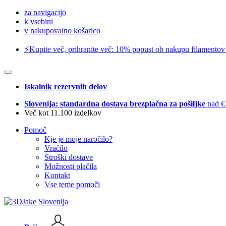
za navigacijo
k vsebini
v nakupovalno košarico
⚡️Kupite več, prihranite več: 10% popust ob nakupu filamentov
Iskalnik rezervnih delov
Slovenija: standardna dostava brezplačna za pošiljke
nad €
Več kot 11.100 izdelkov
Pomoč
Kje je moje naročilo?
Vračilo
Stroški dostave
Možnosti plačila
Kontakt
Vse teme pomoči