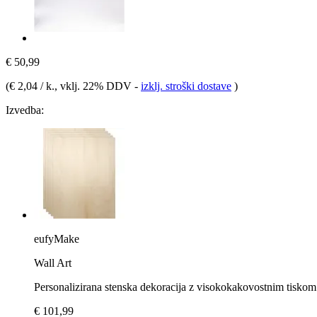
€ 50,99
(
€ 2,04 / k.
, vklj. 22% DDV
-
izklj. stroški dostave
)
Izvedba:
eufyMake
Wall Art
Personalizirana stenska dekoracija z visokokakovostnim tiskom
€ 101,99