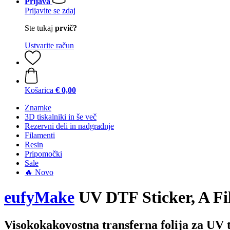
Prijava
Prijavite se zdaj
Ste tukaj
prvič?
Ustvarite račun
Košarica
€ 0,00
Znamke
3D tiskalniki in še več
Rezervni deli in nadgradnje
Filamenti
Resin
Pripomočki
Sale
🔥 Novo
eufyMake
UV DTF Sticker, A Fil
Visokokakovostna transferna folija za UV t