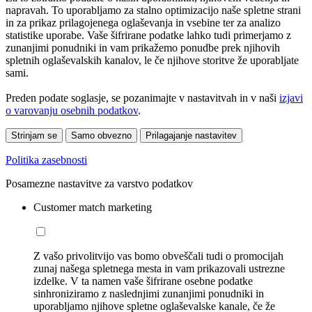
napravah. To uporabljamo za stalno optimizacijo naše spletne strani
in za prikaz prilagojenega oglaševanja in vsebine ter za analizo
statistike uporabe. Vaše šifrirane podatke lahko tudi primerjamo z
zunanjimi ponudniki in vam prikažemo ponudbe prek njihovih
spletnih oglaševalskih kanalov, le če njihove storitve že uporabljate
sami.
Preden podate soglasje, se pozanimajte v nastavitvah in v naši
izjavi
o varovanju osebnih podatkov
.
Strinjam se
Samo obvezno
Prilagajanje nastavitev
Politika zasebnosti
Posamezne nastavitve za varstvo podatkov
Customer match marketing
Z vašo privolitvijo vas bomo obveščali tudi o promocijah
zunaj našega spletnega mesta in vam prikazovali ustrezne
izdelke. V ta namen vaše šifrirane osebne podatke
sinhroniziramo z naslednjimi zunanjimi ponudniki in
uporabljamo njihove spletne oglaševalske kanale, če že