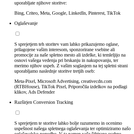
uporabljate njihove storitve:
Bing, Criteo, Meta, Google, LinkedIn, Pinterest, TikTok
Oglaševanje
S sprejetjem teh storitev vam lahko prikazujemo oglase,
prilagojene vašim interesom, sponzorirane vsebine ali
promocije za naše spletno mesto ali izdelke, ki temleljijo na
osnovi vašega vedenja pri brskanju in nakupovanju, ter
merimo njihov uspeh. Z vašim soglasjem na tej spletni strani
uporabljamo naslednje storitve tretjih oseb:
Meta-Pixel, Microsoft Advertising, creativecdn.com
(RTBHouse), TikTok Pixel, Priporočila izdelkov na podlagi
klikov, Ads Defender
Razširjen Conversion Tracking
S sprejetjem te storitve lahko bolje razumemo in ocenimo
uspešnost našega spletnega oglaševanja ter optimiziramo našo
oglaševalsko ponudbo. V ta namen vaše šifrirane osebne