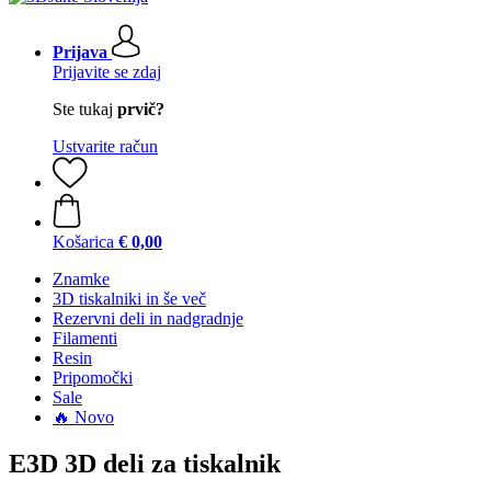
Prijava
Prijavite se zdaj
Ste tukaj
prvič?
Ustvarite račun
Košarica
€ 0,00
Znamke
3D tiskalniki in še več
Rezervni deli in nadgradnje
Filamenti
Resin
Pripomočki
Sale
🔥 Novo
E3D 3D deli za tiskalnik