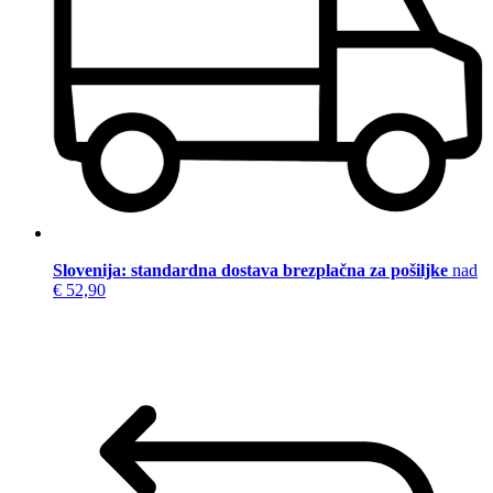
Slovenija: standardna dostava brezplačna za pošiljke
nad
€ 52,90