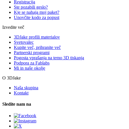
Registracija
Ste pozabili geslo?
Kje se nahaja moj paket?
Unovčite kodo za popust
Izvedite več
3DJake profili materialov
Svetovalec
Kupite več, prihranite več
Partnerski programi
Pogosta vprašanja na temo 3D tiskanja
Podpora za Fablabs
Mi in naše okolje
O 3DJake
Naša skupina
Kontakt
Sledite nam na