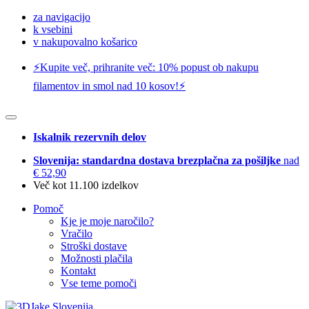
za navigacijo
k vsebini
v nakupovalno košarico
⚡️Kupite več, prihranite več: 10% popust ob nakupu
filamentov in smol nad 10 kosov!⚡️
Iskalnik rezervnih delov
Slovenija: standardna dostava brezplačna za pošiljke
nad
€ 52,90
Več kot 11.100 izdelkov
Pomoč
Kje je moje naročilo?
Vračilo
Stroški dostave
Možnosti plačila
Kontakt
Vse teme pomoči