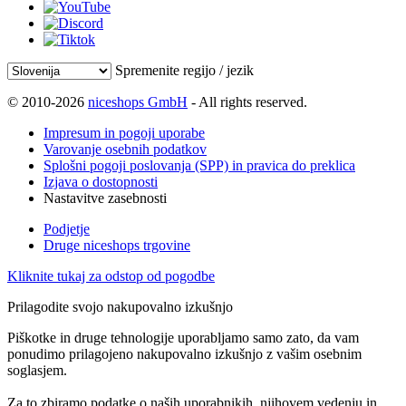
Spremenite regijo / jezik
© 2010-2026
niceshops GmbH
- All rights reserved.
Impresum in pogoji uporabe
Varovanje osebnih podatkov
Splošni pogoji poslovanja (SPP) in pravica do preklica
Izjava o dostopnosti
Nastavitve zasebnosti
Podjetje
Druge niceshops trgovine
Kliknite tukaj za odstop od pogodbe
Prilagodite svojo nakupovalno izkušnjo
Piškotke in druge tehnologije uporabljamo samo zato, da vam
ponudimo prilagojeno nakupovalno izkušnjo z vašim osebnim
soglasjem.
Za to zbiramo podatke o naših uporabnikih, njihovem vedenju in