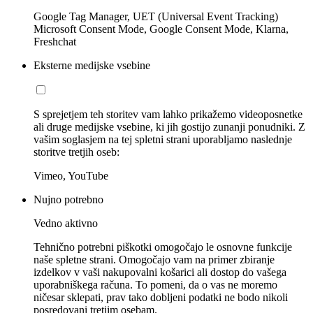
Google Tag Manager, UET (Universal Event Tracking)
Microsoft Consent Mode, Google Consent Mode, Klarna,
Freshchat
Eksterne medijske vsebine
S sprejetjem teh storitev vam lahko prikažemo videoposnetke
ali druge medijske vsebine, ki jih gostijo zunanji ponudniki. Z
vašim soglasjem na tej spletni strani uporabljamo naslednje
storitve tretjih oseb:
Vimeo, YouTube
Nujno potrebno
Vedno aktivno
Tehnično potrebni piškotki omogočajo le osnovne funkcije
naše spletne strani. Omogočajo vam na primer zbiranje
izdelkov v vaši nakupovalni košarici ali dostop do vašega
uporabniškega računa. To pomeni, da o vas ne moremo
ničesar sklepati, prav tako dobljeni podatki ne bodo nikoli
posredovani tretjim osebam.