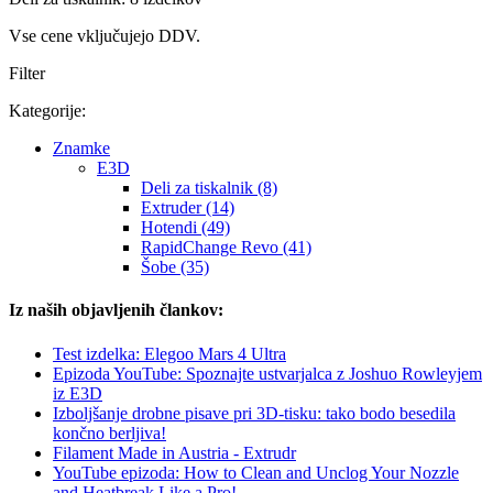
Vse cene vključujejo DDV.
Filter
Kategorije:
Znamke
E3D
Deli za tiskalnik (8)
Extruder (14)
Hotendi (49)
RapidChange Revo (41)
Šobe (35)
Iz naših objavljenih člankov:
Test izdelka: Elegoo Mars 4 Ultra
Epizoda YouTube: Spoznajte ustvarjalca z Joshuo Rowleyjem
iz E3D
Izboljšanje drobne pisave pri 3D-tisku: tako bodo besedila
končno berljiva!
Filament Made in Austria - Extrudr
YouTube epizoda: How to Clean and Unclog Your Nozzle
and Heatbreak Like a Pro!