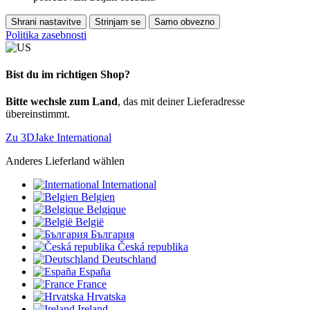
Shrani nastavitve
Strinjam se
Samo obvezno
Politika zasebnosti
Bist du im richtigen Shop?
Bitte wechsle zum Land
, das mit deiner Lieferadresse
übereinstimmt.
Zu 3DJake International
Anderes Lieferland wählen
International
Belgien
Belgique
België
България
Česká republika
Deutschland
España
France
Hrvatska
Ireland