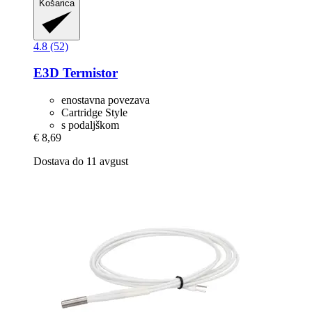
Košarica
4.8 (52)
E3D
Termistor
enostavna povezava
Cartridge Style
s podaljškom
€ 8,69
Dostava do 11 avgust