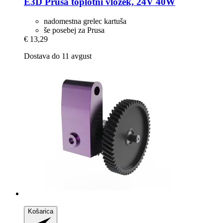
E3D
Prusa toplotni vložek, 24V 40W
nadomestna grelec kartuša
še posebej za Prusa
€ 13,29
Dostava do 11 avgust
Košarica