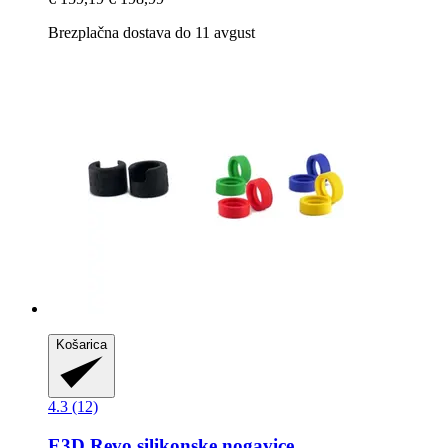
Brezplačna dostava do 11 avgust
Košarica
4.3 (12)
E3D
Revo silikonske nogavice