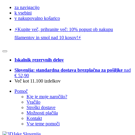
za navigacijo
k vsebini
v nakupovalno košarico
⚡️Kupite več, prihranite več: 10% popust ob nakupu
filamentov in smol nad 10 kosov!⚡️
Iskalnik rezervnih delov
Slovenija: standardna dostava brezplačna za pošiljke
nad
€ 52,90
Več kot 11.100 izdelkov
Pomoč
Kje je moje naročilo?
Vračilo
Stroški dostave
Možnosti plačila
Kontakt
Vse teme pomoči