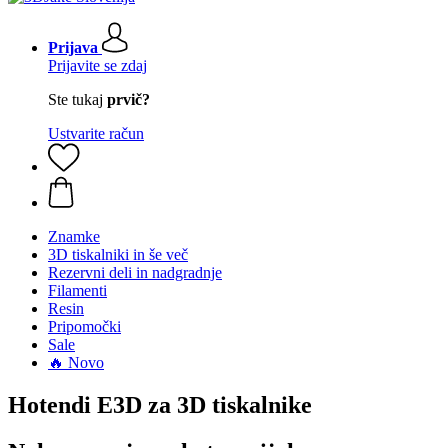
Prijava
Prijavite se zdaj
Ste tukaj
prvič?
Ustvarite račun
Znamke
3D tiskalniki in še več
Rezervni deli in nadgradnje
Filamenti
Resin
Pripomočki
Sale
🔥 Novo
Hotendi E3D za 3D tiskalnike