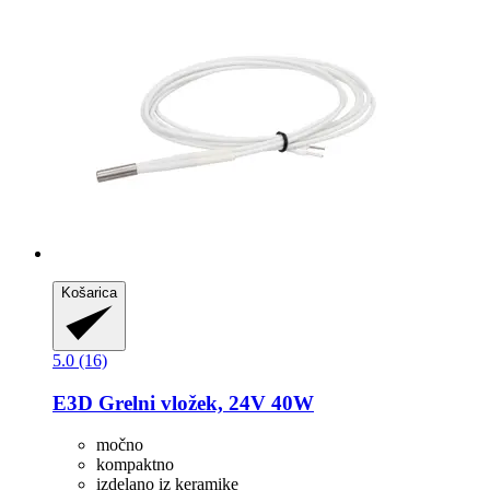
Košarica
5.0 (16)
E3D
Grelni vložek, 24V 40W
močno
kompaktno
izdelano iz keramike