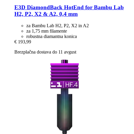
E3D
DiamondBack HotEnd for Bambu Lab
H2, P2, X2 & A2, 0,4 mm
za Bambu Lab H2, P2, X2 in A2
za 1,75 mm filamente
robustna diamantna konica
€ 193,99
Brezplačna dostava do 11 avgust