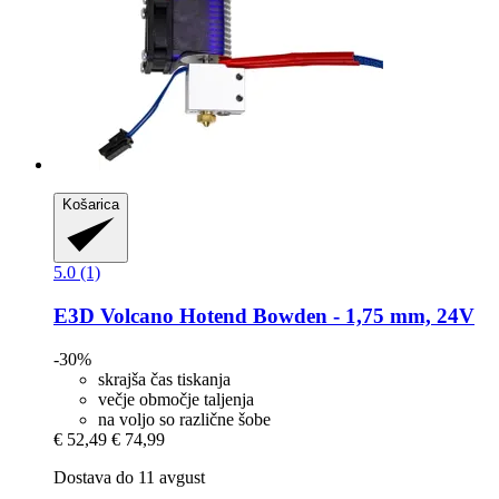
Košarica
5.0 (1)
E3D
Volcano Hotend Bowden -​ 1,75 mm, 24V
-30%
skrajša čas tiskanja
večje območje taljenja
na voljo so različne šobe
€ 52,49
€ 74,99
Dostava do 11 avgust