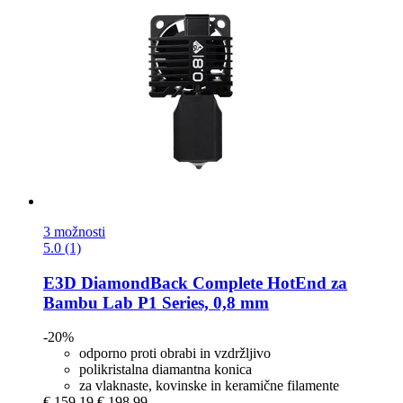
3 možnosti
5.0 (1)
E3D
DiamondBack Complete HotEnd za
Bambu Lab P1 Series, 0,8 mm
-20%
odporno proti obrabi in vzdržljivo
polikristalna diamantna konica
za vlaknaste, kovinske in keramične filamente
€ 159,19
€ 198,99