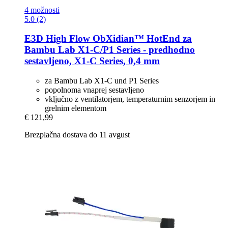
4 možnosti
5.0 (2)
E3D
High Flow ObXidian™ HotEnd za
Bambu Lab X1-​C/P1 Series -​ predhodno
sestavljeno, X1-​C Series, 0,4 mm
za Bambu Lab X1-C und P1 Series
popolnoma vnaprej sestavljeno
vključno z ventilatorjem, temperaturnim senzorjem in
grelnim elementom
€ 121,99
Brezplačna dostava do 11 avgust