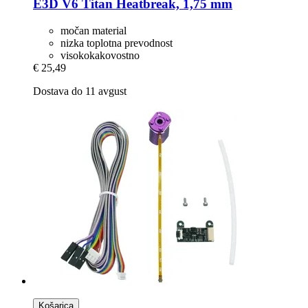
E3D
V6 Titan Heatbreak, 1,75 mm
močan material
nizka toplotna prevodnost
visokokakovostno
€ 25,49
Dostava do 11 avgust
Košarica