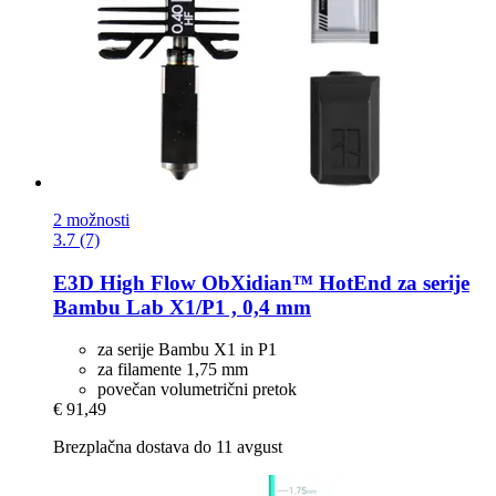
2 možnosti
3.7 (7)
E3D
High Flow ObXidian™ HotEnd za serije
Bambu Lab X1/P1 , 0,4 mm
za serije Bambu X1 in P1
za filamente 1,75 mm
povečan volumetrični pretok
€ 91,49
Brezplačna dostava do 11 avgust