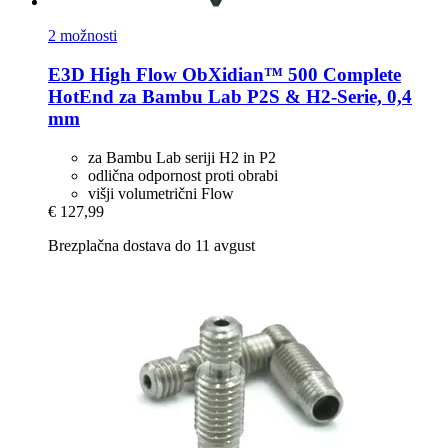
2 možnosti
E3D
High Flow ObXidian™ 500 Complete
HotEnd za Bambu Lab P2S & H2-​Serie, 0,4
mm
za Bambu Lab seriji H2 in P2
odlična odpornost proti obrabi
višji volumetrični Flow
€ 127,99
Brezplačna dostava do 11 avgust