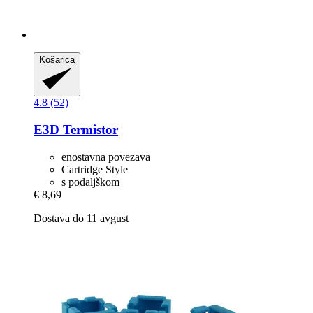
Košarica
4.8 (52)
E3D
Termistor
enostavna povezava
Cartridge Style
s podaljškom
€ 8,69
Dostava do 11 avgust