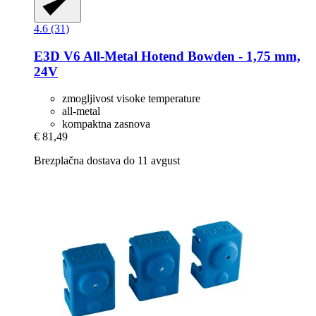
4.6 (31)
E3D
V6 All-​Metal Hotend Bowden -​ 1,75 mm,
24V
zmogljivost visoke temperature
all-metal
kompaktna zasnova
€ 81,49
Brezplačna dostava do 11 avgust