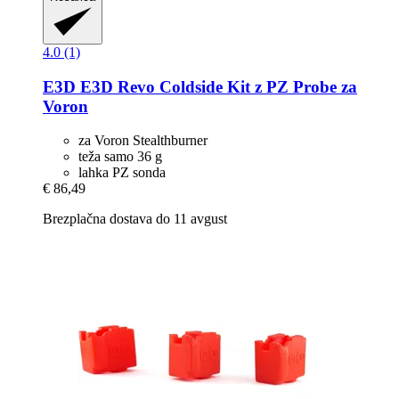
4.0 (1)
E3D
E3D Revo Coldside Kit z PZ Probe za
Voron
za Voron Stealthburner
teža samo 36 g
lahka PZ sonda
€ 86,49
Brezplačna dostava do 11 avgust