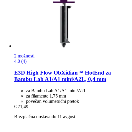
2 možnosti
4.0 (4)
E3D
High Flow ObXidian™ HotEnd za
Bambu Lab A1/A1 mini/A2L, 0,4 mm
za Bambu Lab A1/A1 mini/A2L
za filamente 1,75 mm
povečan volumetrični pretok
€ 71,49
Brezplačna dostava do 11 avgust