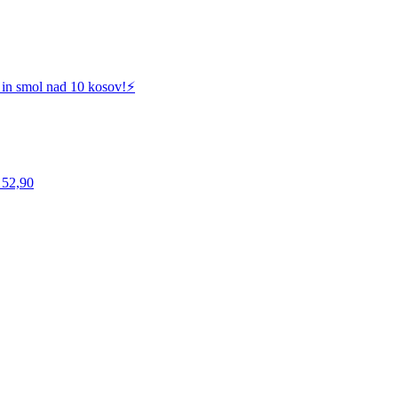
 in smol nad 10 kosov!⚡️
 52,90