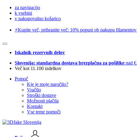
za navigacijo
k vsebini
v nakupovalno košarico
⚡️Kupite več, prihranite več: 10% popust ob nakupu filamentov
Iskalnik rezervnih delov
Slovenija: standardna dostava brezplačna za pošiljke
nad €
Več kot 11.100 izdelkov
Pomoč
Kje je moje naročilo?
Vračilo
Stroški dostave
Možnosti plačila
Kontakt
Vse teme pomoči