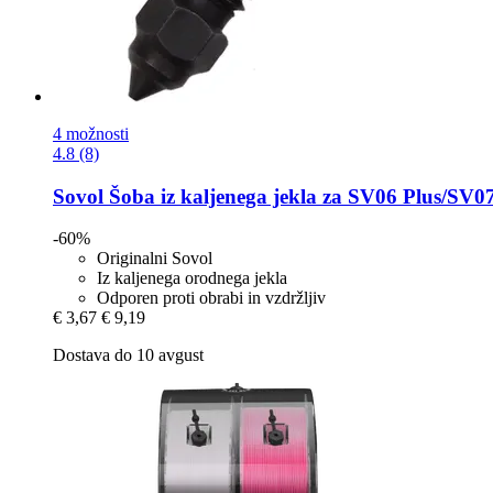
4 možnosti
4.8 (8)
Sovol
Šoba iz kaljenega jekla za SV06 Plus/SV0
-60%
Originalni Sovol
Iz kaljenega orodnega jekla
Odporen proti obrabi in vzdržljiv
€ 3,67
€ 9,19
Dostava do 10 avgust