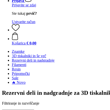
Prijava
Prijavite se zdaj
Ste tukaj
prvič?
Ustvarite račun
Košarica
€ 0,00
Znamke
3D tiskalniki in še več
Rezervni deli in nadgradnje
Filamenti
Resin
Pripomočki
Sale
🔥 Novo
Rezervni deli in nadgradnje za 3D tiskaln
Filtriranje in razvrščanje