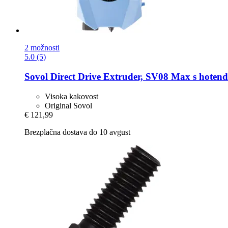
2 možnosti
5.0 (5)
Sovol
Direct Drive Extruder, SV08 Max s hoten
Visoka kakovost
Original Sovol
€ 121,99
Brezplačna dostava do 10 avgust