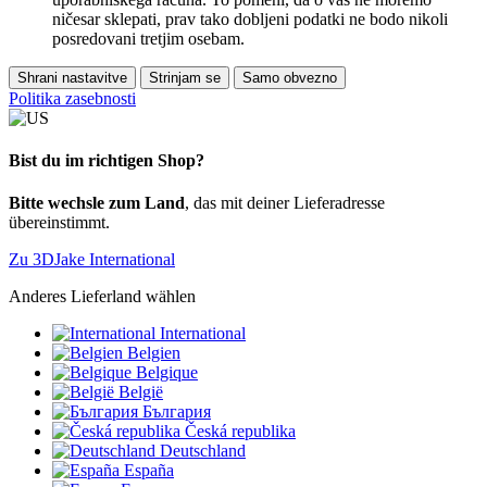
ničesar sklepati, prav tako dobljeni podatki ne bodo nikoli
posredovani tretjim osebam.
Shrani nastavitve
Strinjam se
Samo obvezno
Politika zasebnosti
Bist du im richtigen Shop?
Bitte wechsle zum Land
, das mit deiner Lieferadresse
übereinstimmt.
Zu 3DJake International
Anderes Lieferland wählen
International
Belgien
Belgique
België
България
Česká republika
Deutschland
España