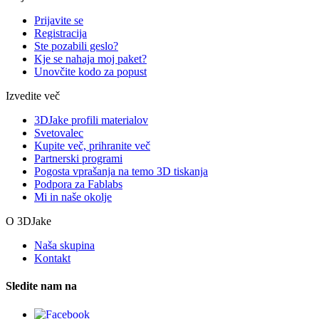
Prijavite se
Registracija
Ste pozabili geslo?
Kje se nahaja moj paket?
Unovčite kodo za popust
Izvedite več
3DJake profili materialov
Svetovalec
Kupite več, prihranite več
Partnerski programi
Pogosta vprašanja na temo 3D tiskanja
Podpora za Fablabs
Mi in naše okolje
O 3DJake
Naša skupina
Kontakt
Sledite nam na