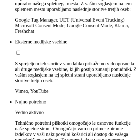
uporabo našega spletnega mesta. Z vašim soglasjem na tem
spletnem mestu uporabljamo naslednje storitve tretjih oseb:
Google Tag Manager, UET (Universal Event Tracking)
Microsoft Consent Mode, Google Consent Mode, Klarna,
Freshchat
Eksterne medijske vsebine
S sprejetjem teh storitev vam lahko prikažemo videoposnetke
ali druge medijske vsebine, ki jih gostijo zunanji ponudniki. Z
vašim soglasjem na tej spletni strani uporabljamo naslednje
storitve tretjih oseb:
Vimeo, YouTube
Nujno potrebno
Vedno aktivno
Tehnično potrebni piškotki omogočajo le osnovne funkcije
naše spletne strani. Omogočajo vam na primer zbiranje
izdelkov v vaši nakupovalni košarici ali dostop do vašega
uporabniškega računa. To pomeni, da o vas ne moremo