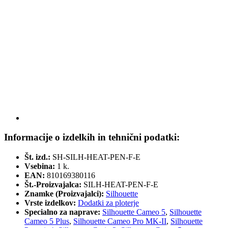
Informacije o izdelkih in tehnični podatki:
Št. izd.:
SH-SILH-HEAT-PEN-F-E
Vsebina:
1 k.
EAN:
810169380116
Št.-Proizvajalca:
SILH-HEAT-PEN-F-E
Znamke (Proizvajalci):
Silhouette
Vrste izdelkov:
Dodatki za ploterje
Specialno za naprave:
Silhouette Cameo 5
,
Silhouette
Cameo 5 Plus
,
Silhouette Cameo Pro MK-II
,
Silhouette