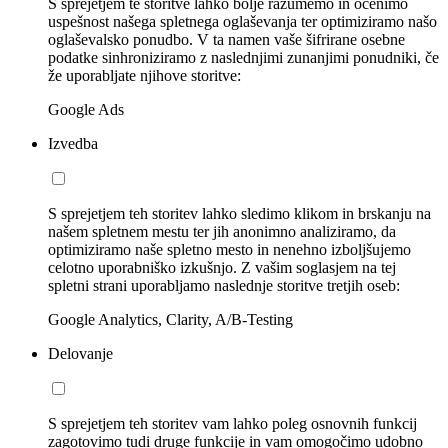
S sprejetjem te storitve lahko bolje razumemo in ocenimo
uspešnost našega spletnega oglaševanja ter optimiziramo našo
oglaševalsko ponudbo. V ta namen vaše šifrirane osebne
podatke sinhroniziramo z naslednjimi zunanjimi ponudniki, če
že uporabljate njihove storitve:
Google Ads
Izvedba
S sprejetjem teh storitev lahko sledimo klikom in brskanju na
našem spletnem mestu ter jih anonimno analiziramo, da
optimiziramo naše spletno mesto in nenehno izboljšujemo
celotno uporabniško izkušnjo. Z vašim soglasjem na tej
spletni strani uporabljamo naslednje storitve tretjih oseb:
Google Analytics, Clarity, A/B-Testing
Delovanje
S sprejetjem teh storitev vam lahko poleg osnovnih funkcij
zagotovimo tudi druge funkcije in vam omogočimo udobno