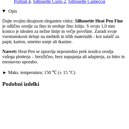
Portrait 4
,
Silhouette Curio 2
,
Silhouette Cameo5α
Opis
Dajte svojim dizajnom eleganten videz:
Silhouette Heat Pen Fine
je odlično orodje za fino in srednje fino folijo. S svojo 1,0 mm
konico je idealen za nežne linije in večje površine. Zaradi svoje
vsestranskosti deluje na mehkih in trših materialih - kot nalašč za
papir, karton, umetno usnje ali tkanine.
Nasvet:
Heat Pen se upravlja neposredno prek nosilca orodja
vašega plotterja – brezžično, brez napajanja ali adapterja, za hitro in
enostavno uporabo.
► Maks. temperatura: 150 ℃ (± 15 °C)
Podobni izdelki