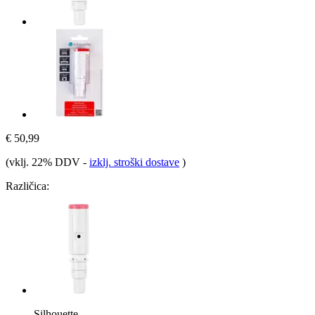
€ 50,99
(vklj. 22% DDV
-
izklj. stroški dostave
)
Različica:
Silhouette