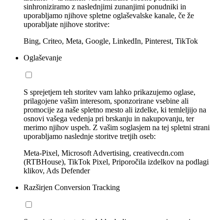
sinhroniziramo z naslednjimi zunanjimi ponudniki in
uporabljamo njihove spletne oglaševalske kanale, če že
uporabljate njihove storitve:
Bing, Criteo, Meta, Google, LinkedIn, Pinterest, TikTok
Oglaševanje
S sprejetjem teh storitev vam lahko prikazujemo oglase,
prilagojene vašim interesom, sponzorirane vsebine ali
promocije za naše spletno mesto ali izdelke, ki temleljijo na
osnovi vašega vedenja pri brskanju in nakupovanju, ter
merimo njihov uspeh. Z vašim soglasjem na tej spletni strani
uporabljamo naslednje storitve tretjih oseb:
Meta-Pixel, Microsoft Advertising, creativecdn.com
(RTBHouse), TikTok Pixel, Priporočila izdelkov na podlagi
klikov, Ads Defender
Razširjen Conversion Tracking