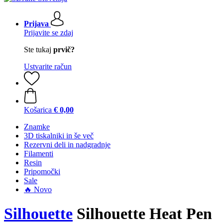
Prijava
Prijavite se zdaj
Ste tukaj
prvič?
Ustvarite račun
Košarica
€ 0,00
Znamke
3D tiskalniki in še več
Rezervni deli in nadgradnje
Filamenti
Resin
Pripomočki
Sale
🔥 Novo
Silhouette
Silhouette Heat Pen