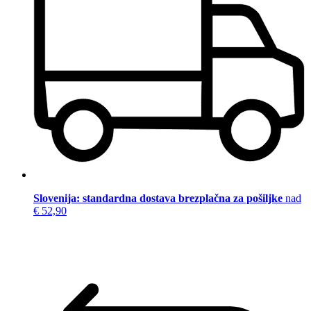
Slovenija: standardna dostava brezplačna za pošiljke
nad
€ 52,90