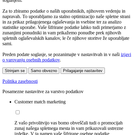
soglasjem.
Za to zbiramo podatke o naših uporabnikih, njihovem vedenju in
napravah. To uporabljamo za stalno optimizacijo naše spletne strani
in za prikaz prilagojenega oglaševanja in vsebine ter za analizo
statistike uporabe. Vaše šifrirane podatke lahko tudi primerjamo z
zunanjimi ponudniki in vam prikažemo ponudbe prek njihovih
spletnih oglaševalskih kanalov, le če njihove storitve že uporabljate
sami.
Preden podate soglasje, se pozanimajte v nastavitvah in v naši
izjavi
o varovanju osebnih podatkov
.
Strinjam se
Samo obvezno
Prilagajanje nastavitev
Politika zasebnosti
Posamezne nastavitve za varstvo podatkov
Customer match marketing
Z vašo privolitvijo vas bomo obveščali tudi o promocijah
zunaj našega spletnega mesta in vam prikazovali ustrezne
izdelke. V ta namen vaše šifrirane osebne podatke