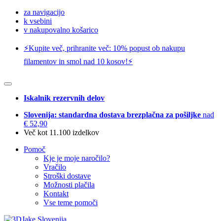
za navigacijo
k vsebini
v nakupovalno košarico
⚡️Kupite več, prihranite več: 10% popust ob nakupu
filamentov in smol nad 10 kosov!⚡️
Iskalnik rezervnih delov
Slovenija: standardna dostava brezplačna za pošiljke
nad
€ 52,90
Več kot 11.100 izdelkov
Pomoč
Kje je moje naročilo?
Vračilo
Stroški dostave
Možnosti plačila
Kontakt
Vse teme pomoči