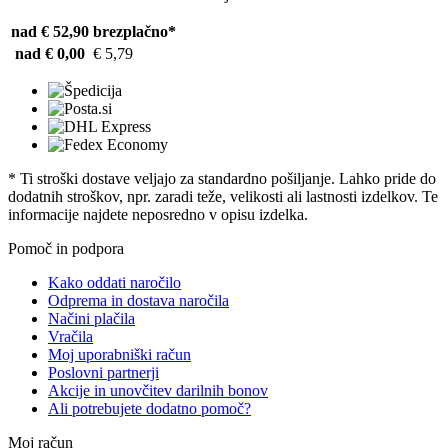
nad € 52,90
brezplačno*
nad € 0,00
€ 5,79
* Ti stroški dostave veljajo za standardno pošiljanje. Lahko pride do
dodatnih stroškov, npr. zaradi teže, velikosti ali lastnosti izdelkov. Te
informacije najdete neposredno v opisu izdelka.
Pomoč in podpora
Kako oddati naročilo
Odprema in dostava naročila
Načini plačila
Vračila
Moj uporabniški račun
Poslovni partnerji
Akcije in unovčitev darilnih bonov
Ali potrebujete dodatno pomoč?
Moj račun