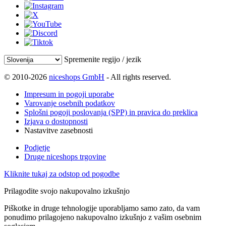
Spremenite regijo / jezik
© 2010-2026
niceshops GmbH
- All rights reserved.
Impresum in pogoji uporabe
Varovanje osebnih podatkov
Splošni pogoji poslovanja (SPP) in pravica do preklica
Izjava o dostopnosti
Nastavitve zasebnosti
Podjetje
Druge niceshops trgovine
Kliknite tukaj za odstop od pogodbe
Prilagodite svojo nakupovalno izkušnjo
Piškotke in druge tehnologije uporabljamo samo zato, da vam
ponudimo prilagojeno nakupovalno izkušnjo z vašim osebnim