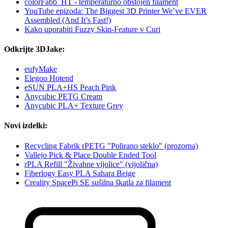
colorFabb_HT - temperaturno obstojen filament
YouTube epizoda: The Biggest 3D Printer We’ve EVER
Assembled (And It’s Fast!)
Kako uporabiti Fuzzy Skin-Feature v Curi
Odkrijte 3DJake:
eufyMake
Elegoo Hotend
eSUN PLA+HS Peach Pink
Anycubic PETG Cream
Anycubic PLA+ Texture Grey
Novi izdelki:
Recycling Fabrik rPETG "Polirano steklo" (prozorna)
Vallejo Pick & Place Double Ended Tool
rPLA Refill "Živahne vijolice" (vijolična)
Fiberlogy Easy PLA Sahara Beige
Creality SpacePi SE sušilna škatla za filament