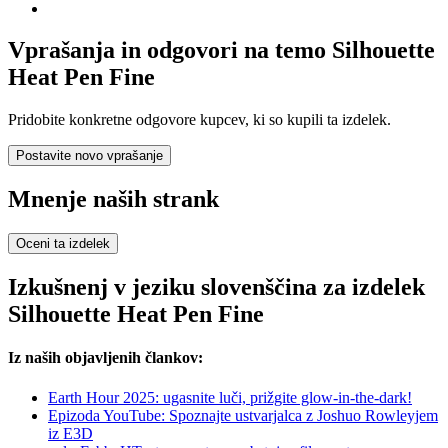
Vprašanja in odgovori na temo Silhouette
Heat Pen Fine
Pridobite konkretne odgovore kupcev, ki so kupili ta izdelek.
Postavite novo vprašanje
Mnenje naših strank
Oceni ta izdelek
Izkušnenj v jeziku slovenščina za izdelek
Silhouette Heat Pen Fine
Iz naših objavljenih člankov:
Earth Hour 2025: ugasnite luči, prižgite glow-in-the-dark!
Epizoda YouTube: Spoznajte ustvarjalca z Joshuo Rowleyjem
iz E3D