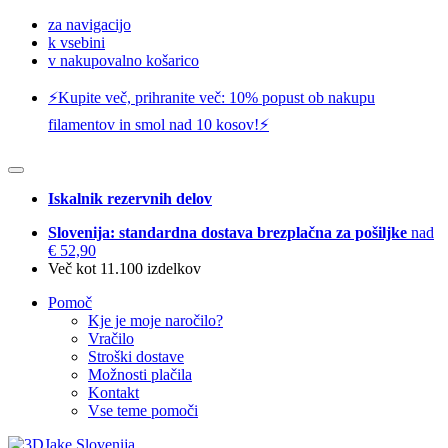
za navigacijo
k vsebini
v nakupovalno košarico
⚡️Kupite več, prihranite več: 10% popust ob nakupu
filamentov in smol nad 10 kosov!⚡️
Iskalnik rezervnih delov
Slovenija: standardna dostava brezplačna za pošiljke
nad
€ 52,90
Več kot 11.100 izdelkov
Pomoč
Kje je moje naročilo?
Vračilo
Stroški dostave
Možnosti plačila
Kontakt
Vse teme pomoči