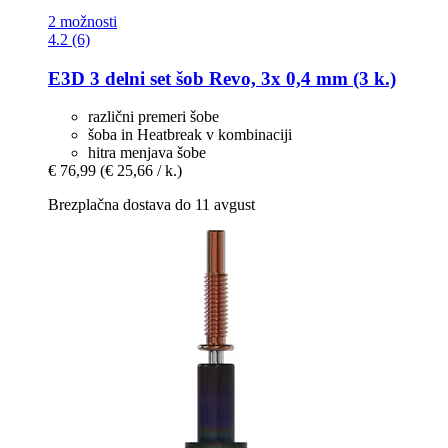
2 možnosti
4.2 (6)
E3D
3 delni set šob Revo, 3x 0,4 mm (3 k.)
različni premeri šobe
šoba in Heatbreak v kombinaciji
hitra menjava šobe
€ 76,99
(€ 25,66 / k.)
Brezplačna dostava do 11 avgust