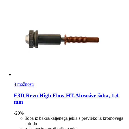
4 možnosti
E3D
Revo High Flow HT-​Abrasive šoba, 1,4
mm
-20%
šoba iz bakra/kaljenega jekla s prevleko iz kromovega
nitrida
z lastnostmi proti prijemanju