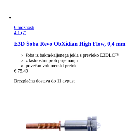
6 možnosti
4.1 (7)
E3D
Šoba Revo ObXidian High Flow, 0,4 mm
šoba iz bakra/kaljenega jekla s prevleko E3DLC™
z lastnostmi proti prijemanju
povečan volumenski pretok
€ 75,49
Brezplačna dostava do 11 avgust