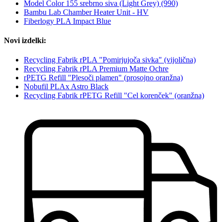
Model Color 155 srebrno siva (Light Grey) (990)
Bambu Lab Chamber Heater Unit - HV
Fiberlogy PLA Impact Blue
Novi izdelki:
Recycling Fabrik rPLA "Pomirjujoča sivka" (vijolična)
Recycling Fabrik rPLA Premium Matte Ochre
rPETG Refill "Plesoči plamen" (prosojno oranžna)
Nobufil PLAx Astro Black
Recycling Fabrik rPETG Refill "Cel korenček" (oranžna)