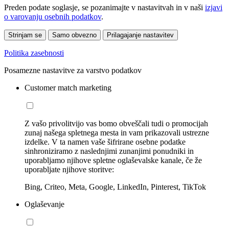
Preden podate soglasje, se pozanimajte v nastavitvah in v naši
izjavi
o varovanju osebnih podatkov
.
Strinjam se
Samo obvezno
Prilagajanje nastavitev
Politika zasebnosti
Posamezne nastavitve za varstvo podatkov
Customer match marketing
Z vašo privolitvijo vas bomo obveščali tudi o promocijah
zunaj našega spletnega mesta in vam prikazovali ustrezne
izdelke. V ta namen vaše šifrirane osebne podatke
sinhroniziramo z naslednjimi zunanjimi ponudniki in
uporabljamo njihove spletne oglaševalske kanale, če že
uporabljate njihove storitve:
Bing, Criteo, Meta, Google, LinkedIn, Pinterest, TikTok
Oglaševanje