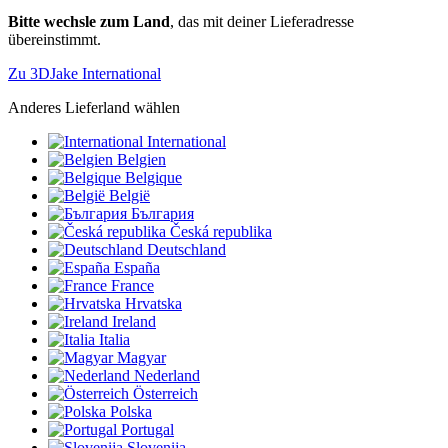
Bitte wechsle zum Land
, das mit deiner Lieferadresse
übereinstimmt.
Zu 3DJake International
Anderes Lieferland wählen
International
Belgien
Belgique
België
България
Česká republika
Deutschland
España
France
Hrvatska
Ireland
Italia
Magyar
Nederland
Österreich
Polska
Portugal
Slovenija