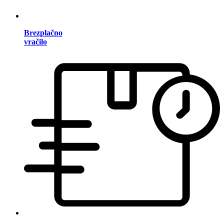
Brezplačno
vračilo