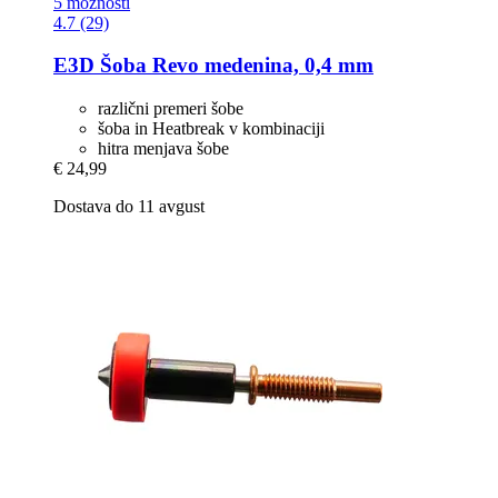
5 možnosti
4.7 (29)
E3D
Šoba Revo medenina, 0,4 mm
različni premeri šobe
šoba in Heatbreak v kombinaciji
hitra menjava šobe
€ 24,99
Dostava do 11 avgust