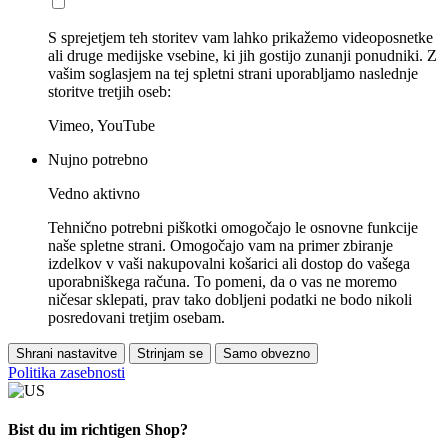
S sprejetjem teh storitev vam lahko prikažemo videoposnetke
ali druge medijske vsebine, ki jih gostijo zunanji ponudniki. Z
vašim soglasjem na tej spletni strani uporabljamo naslednje
storitve tretjih oseb:
Vimeo, YouTube
Nujno potrebno
Vedno aktivno
Tehnično potrebni piškotki omogočajo le osnovne funkcije
naše spletne strani. Omogočajo vam na primer zbiranje
izdelkov v vaši nakupovalni košarici ali dostop do vašega
uporabniškega računa. To pomeni, da o vas ne moremo
ničesar sklepati, prav tako dobljeni podatki ne bodo nikoli
posredovani tretjim osebam.
Shrani nastavitve
Strinjam se
Samo obvezno
Politika zasebnosti
Bist du im richtigen Shop?