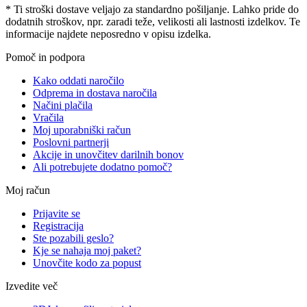
* Ti stroški dostave veljajo za standardno pošiljanje. Lahko pride do
dodatnih stroškov, npr. zaradi teže, velikosti ali lastnosti izdelkov. Te
informacije najdete neposredno v opisu izdelka.
Pomoč in podpora
Kako oddati naročilo
Odprema in dostava naročila
Načini plačila
Vračila
Moj uporabniški račun
Poslovni partnerji
Akcije in unovčitev darilnih bonov
Ali potrebujete dodatno pomoč?
Moj račun
Prijavite se
Registracija
Ste pozabili geslo?
Kje se nahaja moj paket?
Unovčite kodo za popust
Izvedite več