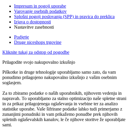
Impresum in pogoji uporabe
Varovanje osebnih podatkov
Splošni pogoji poslovanja (SPP) in pravica do preklica
Izjava o dostopnosti
Nastavitve zasebnosti
Podjetje
Druge niceshops trgovine
Kliknite tukaj za odstop od pogodbe
Prilagodite svojo nakupovalno izkušnjo
Piškotke in druge tehnologije uporabljamo samo zato, da vam
ponudimo prilagojeno nakupovalno izkušnjo z vašim osebnim
soglasjem.
Za to zbiramo podatke o naših uporabnikih, njihovem vedenju in
napravah. To uporabljamo za stalno optimizacijo naše spletne strani
in za prikaz prilagojenega oglaševanja in vsebine ter za analizo
statistike uporabe. Vaše šifrirane podatke lahko tudi primerjamo z
zunanjimi ponudniki in vam prikažemo ponudbe prek njihovih
spletnih oglaševalskih kanalov, le če njihove storitve že uporabljate
sami.