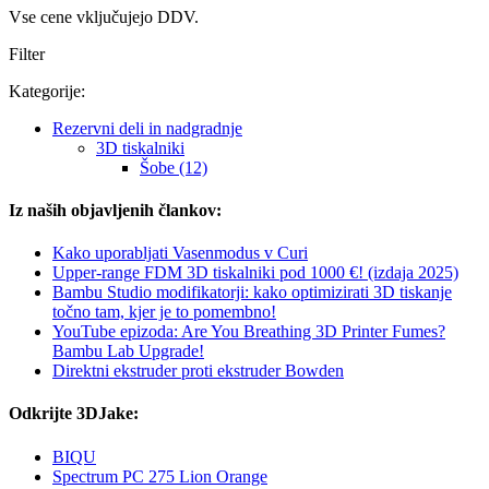
Vse cene vključujejo DDV.
Filter
Kategorije:
Rezervni deli in nadgradnje
3D tiskalniki
Šobe (12)
Iz naših objavljenih člankov:
Kako uporabljati Vasenmodus v Curi
Upper-range FDM 3D tiskalniki pod 1000 €! (izdaja 2025)
Bambu Studio modifikatorji: kako optimizirati 3D tiskanje
točno tam, kjer je to pomembno!
YouTube epizoda: Are You Breathing 3D Printer Fumes?
Bambu Lab Upgrade!
Direktni ekstruder proti ekstruder Bowden
Odkrijte 3DJake:
BIQU
Spectrum PC 275 Lion Orange