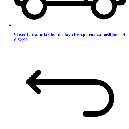
Slovenija: standardna dostava brezplačna za pošiljke
nad
€ 52,90