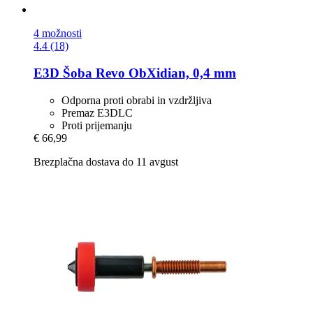
4 možnosti
4.4 (18)
E3D
Šoba Revo ObXidian, 0,4 mm
Odporna proti obrabi in vzdržljiva
Premaz E3DLC
Proti prijemanju
€ 66,99
Brezplačna dostava do 11 avgust