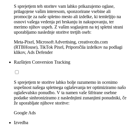
S sprejetjem teh storitev vam lahko prikazujemo oglase,
prilagojene vašim interesom, sponzorirane vsebine ali
promocije za naše spletno mesto ali izdelke, ki temleljijo na
osnovi vašega vedenja pri brskanju in nakupovanju, ter
merimo njihov uspeh. Z vašim soglasjem na tej spletni strani
uporabljamo naslednje storitve tretjih oseb:
Meta-Pixel, Microsoft Advertising, creativecdn.com
(RTBHouse), TikTok Pixel, Priporočila izdelkov na podlagi
klikov, Ads Defender
Razširjen Conversion Tracking
S sprejetjem te storitve lahko bolje razumemo in ocenimo
uspešnost našega spletnega oglaševanja ter optimiziramo našo
oglaševalsko ponudbo. V ta namen vaše šifrirane osebne
podatke sinhroniziramo z naslednjimi zunanjimi ponudniki, če
že uporabljate njihove storitve:
Google Ads
Izvedba