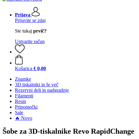
Prijava
Prijavite se zdaj
Ste tukaj
prvič?
Ustvarite račun
Košarica
€ 0,00
Znamke
3D tiskalniki in še več
Rezervni deli in nadgradnje
Filamenti
Resin
Pripomočki
Sale
🔥 Novo
Šobe za 3D-tiskalnike Revo RapidChange