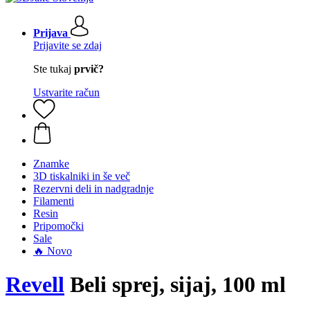
Prijava
Prijavite se zdaj
Ste tukaj
prvič?
Ustvarite račun
Znamke
3D tiskalniki in še več
Rezervni deli in nadgradnje
Filamenti
Resin
Pripomočki
Sale
🔥 Novo
Revell
Beli sprej, sijaj, 100 ml