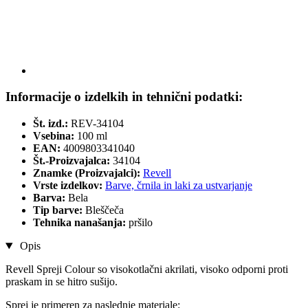
Informacije o izdelkih in tehnični podatki:
Št. izd.:
REV-34104
Vsebina:
100 ml
EAN:
4009803341040
Št.-Proizvajalca:
34104
Znamke (Proizvajalci):
Revell
Vrste izdelkov:
Barve, črnila in laki za ustvarjanje
Barva:
Bela
Tip barve:
Bleščeča
Tehnika nanašanja:
pršilo
Opis
Revell Spreji Colour so visokotlačni akrilati, visoko odporni proti
praskam in se hitro sušijo.
Sprej je primeren za naslednje materiale: