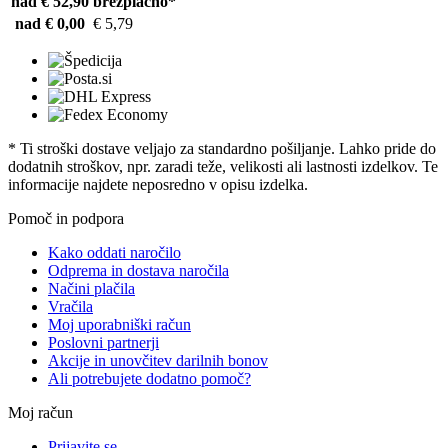
nad € 52,90
brezplačno*
nad € 0,00
€ 5,79
* Ti stroški dostave veljajo za standardno pošiljanje. Lahko pride do
dodatnih stroškov, npr. zaradi teže, velikosti ali lastnosti izdelkov. Te
informacije najdete neposredno v opisu izdelka.
Pomoč in podpora
Kako oddati naročilo
Odprema in dostava naročila
Načini plačila
Vračila
Moj uporabniški račun
Poslovni partnerji
Akcije in unovčitev darilnih bonov
Ali potrebujete dodatno pomoč?
Moj račun
Prijavite se