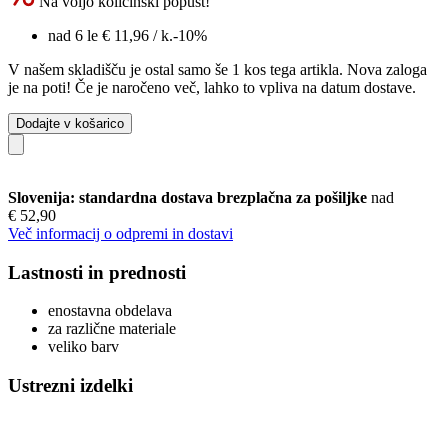
Na voljo količinski popust!
nad 6 le
€ 11,96
/ k.
-10%
V našem skladišču je ostal samo še 1 kos tega artikla. Nova zaloga
je na poti! Če je naročeno več, lahko to vpliva na datum dostave.
Dodajte v košarico
Slovenija: standardna dostava brezplačna za pošiljke
nad
€ 52,90
Več informacij o odpremi in dostavi
Lastnosti in prednosti
enostavna obdelava
za različne materiale
veliko barv
Ustrezni izdelki