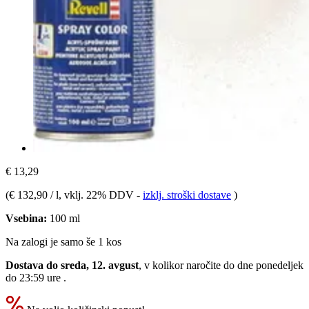
€ 13,29
(
€ 132,90 / l
, vklj. 22% DDV
-
izklj. stroški dostave
)
Vsebina:
100 ml
Na zalogi je samo še 1 kos
Dostava do sreda, 12. avgust
, v kolikor naročite do dne
ponedeljek
do 23:59 ure
.