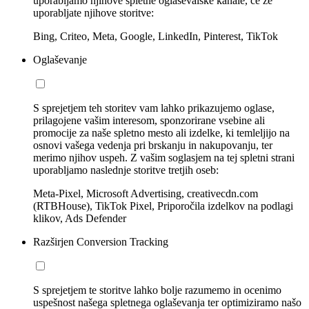
uporabljamo njihove spletne oglaševalske kanale, če že
uporabljate njihove storitve:
Bing, Criteo, Meta, Google, LinkedIn, Pinterest, TikTok
Oglaševanje
S sprejetjem teh storitev vam lahko prikazujemo oglase,
prilagojene vašim interesom, sponzorirane vsebine ali
promocije za naše spletno mesto ali izdelke, ki temleljijo na
osnovi vašega vedenja pri brskanju in nakupovanju, ter
merimo njihov uspeh. Z vašim soglasjem na tej spletni strani
uporabljamo naslednje storitve tretjih oseb:
Meta-Pixel, Microsoft Advertising, creativecdn.com
(RTBHouse), TikTok Pixel, Priporočila izdelkov na podlagi
klikov, Ads Defender
Razširjen Conversion Tracking
S sprejetjem te storitve lahko bolje razumemo in ocenimo
uspešnost našega spletnega oglaševanja ter optimiziramo našo