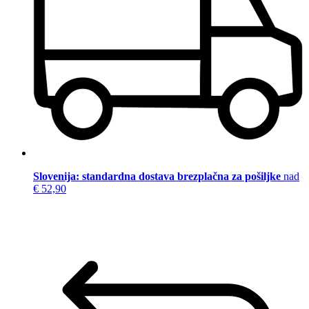
Slovenija: standardna dostava brezplačna za pošiljke
nad
€ 52,90