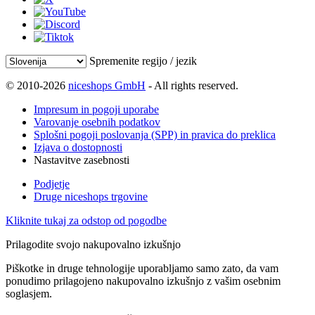
Spremenite regijo / jezik
© 2010-2026
niceshops GmbH
- All rights reserved.
Impresum in pogoji uporabe
Varovanje osebnih podatkov
Splošni pogoji poslovanja (SPP) in pravica do preklica
Izjava o dostopnosti
Nastavitve zasebnosti
Podjetje
Druge niceshops trgovine
Kliknite tukaj za odstop od pogodbe
Prilagodite svojo nakupovalno izkušnjo
Piškotke in druge tehnologije uporabljamo samo zato, da vam
ponudimo prilagojeno nakupovalno izkušnjo z vašim osebnim
soglasjem.