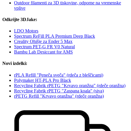
Outdoor filamenti za 3D tiskovine, odporne na vremenske
vplive
Odkrijte 3DJake:
LDO Motors
Spectrum ReFill PLA Premium Deep Black
Creality Ohišje za Ender 5 Max
Spectrum PET-G FR V0 Natural
Bambu Lab Desiccant for AMS
Novi izdelki:
rPLA Refill "Peneča sveča" (rdeča z bleščicami)
Polymaker HT-PLA Pro Black
Recycling Fabrik rPETG "Krvavo oranžna" (rdeče oranžna)
Recycling Fabrik rPETG "Zaspana koala" (siva)
rPETG Refill "Krvavo oranžna" (rdeče oranžna)