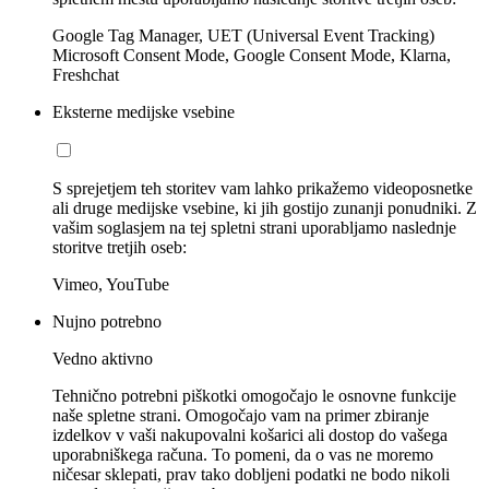
Google Tag Manager, UET (Universal Event Tracking)
Microsoft Consent Mode, Google Consent Mode, Klarna,
Freshchat
Eksterne medijske vsebine
S sprejetjem teh storitev vam lahko prikažemo videoposnetke
ali druge medijske vsebine, ki jih gostijo zunanji ponudniki. Z
vašim soglasjem na tej spletni strani uporabljamo naslednje
storitve tretjih oseb:
Vimeo, YouTube
Nujno potrebno
Vedno aktivno
Tehnično potrebni piškotki omogočajo le osnovne funkcije
naše spletne strani. Omogočajo vam na primer zbiranje
izdelkov v vaši nakupovalni košarici ali dostop do vašega
uporabniškega računa. To pomeni, da o vas ne moremo
ničesar sklepati, prav tako dobljeni podatki ne bodo nikoli