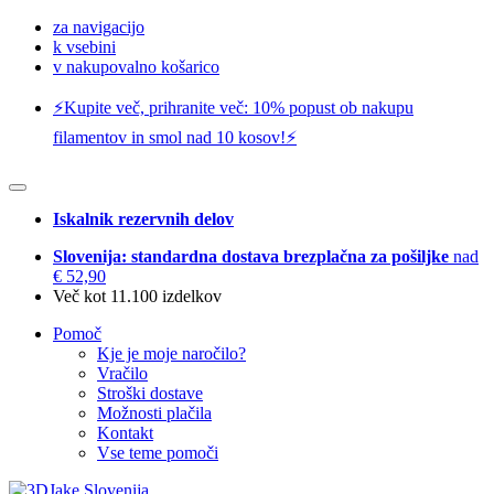
za navigacijo
k vsebini
v nakupovalno košarico
⚡️Kupite več, prihranite več: 10% popust ob nakupu
filamentov in smol nad 10 kosov!⚡️
Iskalnik rezervnih delov
Slovenija: standardna dostava brezplačna za pošiljke
nad
€ 52,90
Več kot 11.100 izdelkov
Pomoč
Kje je moje naročilo?
Vračilo
Stroški dostave
Možnosti plačila
Kontakt
Vse teme pomoči