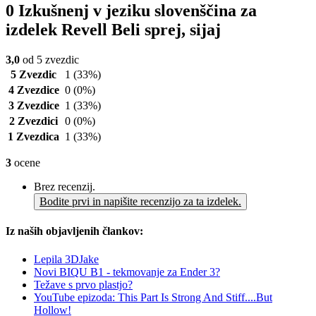
0 Izkušnenj v jeziku slovenščina za
izdelek Revell Beli sprej, sijaj
3,0
od 5 zvezdic
5 Zvezdic
1
(33%)
4 Zvezdice
0
(0%)
3 Zvezdice
1
(33%)
2 Zvezdici
0
(0%)
1 Zvezdica
1
(33%)
3
ocene
Brez recenzij.
Bodite prvi in napišite recenzijo za ta izdelek.
Iz naših objavljenih člankov:
Lepila 3DJake
Novi BIQU B1 - tekmovanje za Ender 3?
Težave s prvo plastjo?
YouTube epizoda: This Part Is Strong And Stiff....But
Hollow!