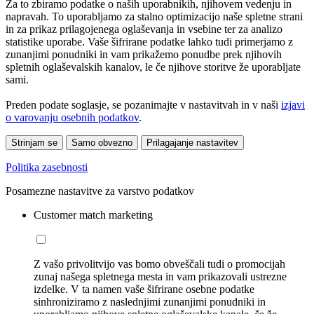
Za to zbiramo podatke o naših uporabnikih, njihovem vedenju in
napravah. To uporabljamo za stalno optimizacijo naše spletne strani
in za prikaz prilagojenega oglaševanja in vsebine ter za analizo
statistike uporabe. Vaše šifrirane podatke lahko tudi primerjamo z
zunanjimi ponudniki in vam prikažemo ponudbe prek njihovih
spletnih oglaševalskih kanalov, le če njihove storitve že uporabljate
sami.
Preden podate soglasje, se pozanimajte v nastavitvah in v naši
izjavi
o varovanju osebnih podatkov
.
Strinjam se
Samo obvezno
Prilagajanje nastavitev
Politika zasebnosti
Posamezne nastavitve za varstvo podatkov
Customer match marketing
Z vašo privolitvijo vas bomo obveščali tudi o promocijah
zunaj našega spletnega mesta in vam prikazovali ustrezne
izdelke. V ta namen vaše šifrirane osebne podatke
sinhroniziramo z naslednjimi zunanjimi ponudniki in