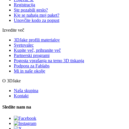
Registracija
Ste pozabili geslo?
Kje se nahaja moj paket?
Unovčite kodo za popust
Izvedite več
3DJake profili materialov
Svetovalec
Kupite več, prihranite več
Partnerski programi
Pogosta vprašanja na temo 3D tiskanja
Podpora za Fablabs
Mi in naše okolje
O 3DJake
Naša skupina
Kontakt
Sledite nam na