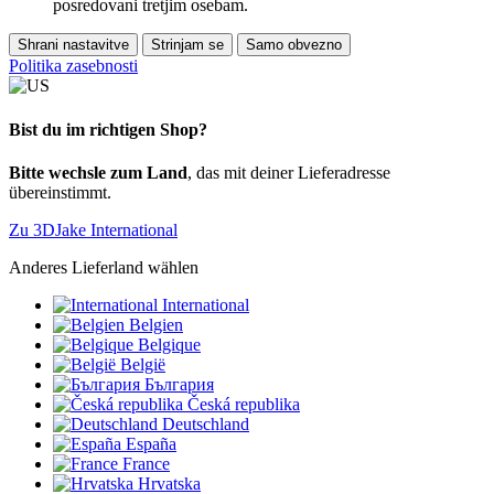
posredovani tretjim osebam.
Shrani nastavitve
Strinjam se
Samo obvezno
Politika zasebnosti
Bist du im richtigen Shop?
Bitte wechsle zum Land
, das mit deiner Lieferadresse
übereinstimmt.
Zu 3DJake International
Anderes Lieferland wählen
International
Belgien
Belgique
België
България
Česká republika
Deutschland
España
France
Hrvatska