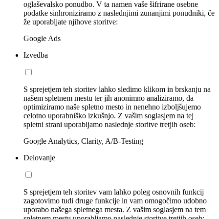
oglaševalsko ponudbo. V ta namen vaše šifrirane osebne
podatke sinhroniziramo z naslednjimi zunanjimi ponudniki, če
že uporabljate njihove storitve:
Google Ads
Izvedba
S sprejetjem teh storitev lahko sledimo klikom in brskanju na
našem spletnem mestu ter jih anonimno analiziramo, da
optimiziramo naše spletno mesto in nenehno izboljšujemo
celotno uporabniško izkušnjo. Z vašim soglasjem na tej
spletni strani uporabljamo naslednje storitve tretjih oseb:
Google Analytics, Clarity, A/B-Testing
Delovanje
S sprejetjem teh storitev vam lahko poleg osnovnih funkcij
zagotovimo tudi druge funkcije in vam omogočimo udobno
uporabo našega spletnega mesta. Z vašim soglasjem na tem
spletnem mestu uporabljamo naslednje storitve tretjih oseb: