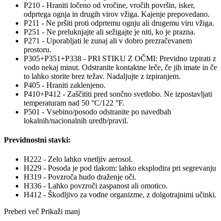
P210 - Hraniti ločeno od vročine, vročih površin, isker,
odprtega ognja in drugih virov vžiga. Kajenje prepovedano.
P211 - Ne pršiti proti odprtemu ognju ali drugemu viru vžiga.
P251 - Ne preluknjajte ali sežigajte je niti, ko je prazna.
P271 - Uporabljati le zunaj ali v dobro prezračevanem
prostoru.
P305+P351+P338 - PRI STIKU Z OČMI: Previdno izpirati z
vodo nekaj minut. Odstranite kontaktne leče, če jih imate in če
to lahko storite brez težav. Nadaljujte z izpiranjem.
P405 - Hraniti zaklenjeno.
P410+P412 - Zaščititi pred sončno svetlobo. Ne izpostavljati
temperaturam nad 50 °C/122 °F.
P501 - Vsebino/posodo odstranite po navedbah
lokalnih/nacionalnih uredb/pravil.
Previdnostni stavki:
H222 - Zelo lahko vnetljiv aerosol.
H229 - Posoda je pod tlakom: lahko eksplodira pri segrevanju
H319 - Povzroča hudo draženje oči.
H336 - Lahko povzroči zaspanost ali omotico.
H412 - Škodljivo za vodne organizme, z dolgotrajnimi učinki.
Preberi več
Prikaži manj