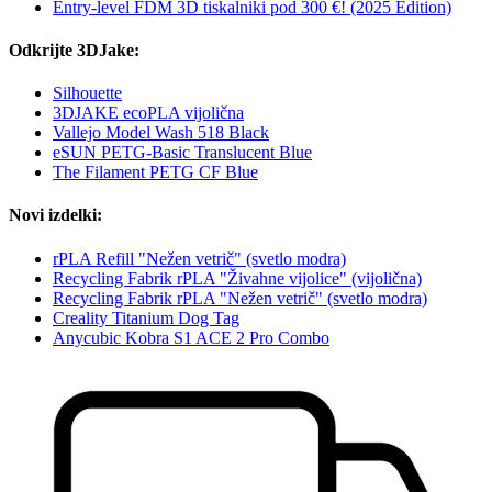
Entry-level FDM 3D tiskalniki pod 300 €! (2025 Edition)
Odkrijte 3DJake:
Silhouette
3DJAKE ecoPLA vijolična
Vallejo Model Wash 518 Black
eSUN PETG-Basic Translucent Blue
The Filament PETG CF Blue
Novi izdelki:
rPLA Refill "Nežen vetrič" (svetlo modra)
Recycling Fabrik rPLA "Živahne vijolice" (vijolična)
Recycling Fabrik rPLA "Nežen vetrič" (svetlo modra)
Creality Titanium Dog Tag
Anycubic Kobra S1 ACE 2 Pro Combo