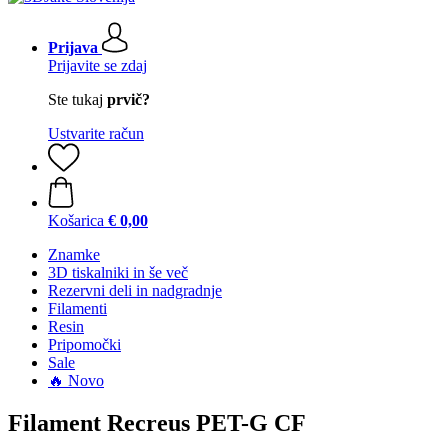
Prijava
Prijavite se zdaj
Ste tukaj
prvič?
Ustvarite račun
Košarica
€ 0,00
Znamke
3D tiskalniki in še več
Rezervni deli in nadgradnje
Filamenti
Resin
Pripomočki
Sale
🔥 Novo
Filament Recreus PET-G CF