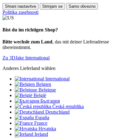
Shrani nastavitve
Strinjam se
Samo obvezno
Politika zasebnosti
Bist du im richtigen Shop?
Bitte wechsle zum Land
, das mit deiner Lieferadresse
übereinstimmt.
Zu 3DJake International
Anderes Lieferland wählen
International
Belgien
Belgique
België
България
Česká republika
Deutschland
España
France
Hrvatska
Ireland