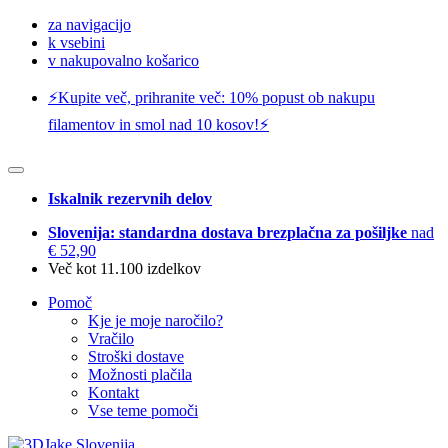
za navigacijo
k vsebini
v nakupovalno košarico
⚡️Kupite več, prihranite več: 10% popust ob nakupu
filamentov in smol nad 10 kosov!⚡️
Iskalnik rezervnih delov
Slovenija: standardna dostava brezplačna za pošiljke
nad
€ 52,90
Več kot 11.100 izdelkov
Pomoč
Kje je moje naročilo?
Vračilo
Stroški dostave
Možnosti plačila
Kontakt
Vse teme pomoči