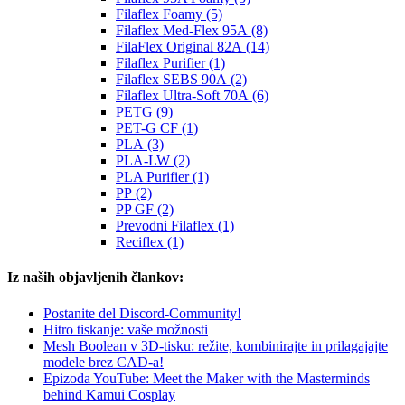
Filaflex Foamy (5)
Filaflex Med-Flex 95A (8)
FilaFlex Original 82A (14)
Filaflex Purifier (1)
Filaflex SEBS 90A (2)
Filaflex Ultra-Soft 70A (6)
PETG (9)
PET-G CF (1)
PLA (3)
PLA-LW (2)
PLA Purifier (1)
PP (2)
PP GF (2)
Prevodni Filaflex (1)
Reciflex (1)
Iz naših objavljenih člankov:
Postanite del Discord-Community!
Hitro tiskanje: vaše možnosti
Mesh Boolean v 3D-tisku: režite, kombinirajte in prilagajajte
modele brez CAD-a!
Epizoda YouTube: Meet the Maker with the Masterminds
behind Kamui Cosplay