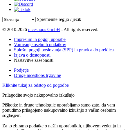
Spremenite regijo / jezik
© 2010-2026
niceshops GmbH
- All rights reserved.
Impresum in pogoji uporabe
Varovanje osebnih podatkov
Splošni pogoji poslovanja (SPP) in pravica do preklica
Izjava o dostopnosti
Nastavitve zasebnosti
Podjetje
Druge niceshops trgovine
Kliknite tukaj za odstop od pogodbe
Prilagodite svojo nakupovalno izkušnjo
Piškotke in druge tehnologije uporabljamo samo zato, da vam
ponudimo prilagojeno nakupovalno izkušnjo z vašim osebnim
soglasjem.
Za to zbiramo podatke o naših uporabnikih, njihovem vedenju in