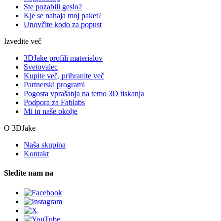
Ste pozabili geslo?
Kje se nahaja moj paket?
Unovčite kodo za popust
Izvedite več
3DJake profili materialov
Svetovalec
Kupite več, prihranite več
Partnerski programi
Pogosta vprašanja na temo 3D tiskanja
Podpora za Fablabs
Mi in naše okolje
O 3DJake
Naša skupina
Kontakt
Sledite nam na