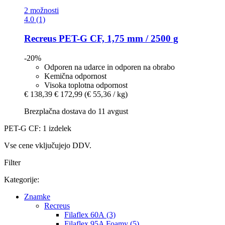
2 možnosti
4.0 (1)
Recreus
PET-​G CF, 1,75 mm / 2500 g
-20%
Odporen na udarce in odporen na obrabo
Kemična odpornost
Visoka toplotna odpornost
€ 138,39
€ 172,99
(€ 55,36 / kg)
Brezplačna dostava do 11 avgust
PET-G CF: 1 izdelek
Vse cene vključujejo DDV.
Filter
Kategorije:
Znamke
Recreus
Filaflex 60A (3)
Filaflex 95A Foamy (5)