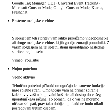
Google Tag Manager, UET (Universal Event Tracking)
Microsoft Consent Mode, Google Consent Mode, Klarna,
Freshchat
Eksterne medijske vsebine
S sprejetjem teh storitev vam lahko prikažemo videoposnetke
ali druge medijske vsebine, ki jih gostijo zunanji ponudniki. Z
vašim soglasjem na tej spletni strani uporabljamo naslednje
storitve tretjih oseb:
Vimeo, YouTube
Nujno potrebno
Vedno aktivno
Tehnično potrebni piškotki omogočajo le osnovne funkcije
naše spletne strani. Omogočajo vam na primer zbiranje
izdelkov v vaši nakupovalni košarici ali dostop do vašega
uporabniškega računa. To pomeni, da o vas ne moremo
ničesar sklepati, prav tako dobljeni podatki ne bodo nikoli
posredovani tretjim osebam.