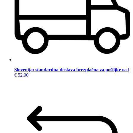
Slovenija: standardna dostava brezplačna za pošiljke
nad
€ 52,90