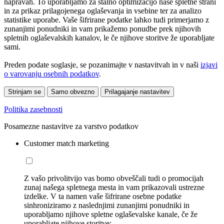
napravah. To uporabljamo za stalno optimizacijo naše spletne strani
in za prikaz prilagojenega oglaševanja in vsebine ter za analizo
statistike uporabe. Vaše šifrirane podatke lahko tudi primerjamo z
zunanjimi ponudniki in vam prikažemo ponudbe prek njihovih
spletnih oglaševalskih kanalov, le če njihove storitve že uporabljate
sami.
Preden podate soglasje, se pozanimajte v nastavitvah in v naši
izjavi
o varovanju osebnih podatkov
.
Strinjam se
Samo obvezno
Prilagajanje nastavitev
Politika zasebnosti
Posamezne nastavitve za varstvo podatkov
Customer match marketing
Z vašo privolitvijo vas bomo obveščali tudi o promocijah
zunaj našega spletnega mesta in vam prikazovali ustrezne
izdelke. V ta namen vaše šifrirane osebne podatke
sinhroniziramo z naslednjimi zunanjimi ponudniki in
uporabljamo njihove spletne oglaševalske kanale, če že
uporabljate njihove storitve: