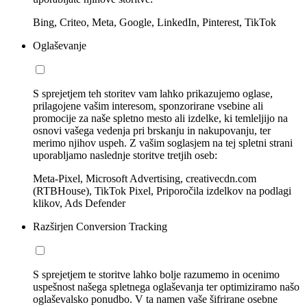
Bing, Criteo, Meta, Google, LinkedIn, Pinterest, TikTok
Oglaševanje
S sprejetjem teh storitev vam lahko prikazujemo oglase,
prilagojene vašim interesom, sponzorirane vsebine ali
promocije za naše spletno mesto ali izdelke, ki temleljijo na
osnovi vašega vedenja pri brskanju in nakupovanju, ter
merimo njihov uspeh. Z vašim soglasjem na tej spletni strani
uporabljamo naslednje storitve tretjih oseb:
Meta-Pixel, Microsoft Advertising, creativecdn.com
(RTBHouse), TikTok Pixel, Priporočila izdelkov na podlagi
klikov, Ads Defender
Razširjen Conversion Tracking
S sprejetjem te storitve lahko bolje razumemo in ocenimo
uspešnost našega spletnega oglaševanja ter optimiziramo našo
oglaševalsko ponudbo. V ta namen vaše šifrirane osebne