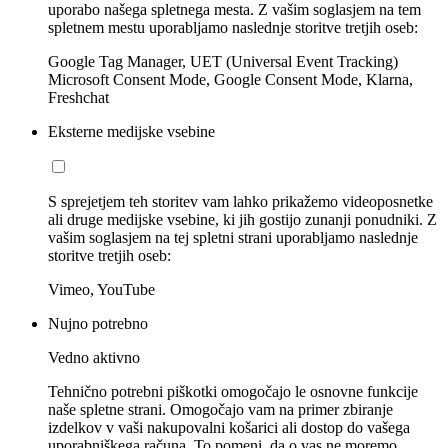
uporabo našega spletnega mesta. Z vašim soglasjem na tem
spletnem mestu uporabljamo naslednje storitve tretjih oseb:
Google Tag Manager, UET (Universal Event Tracking)
Microsoft Consent Mode, Google Consent Mode, Klarna,
Freshchat
Eksterne medijske vsebine
S sprejetjem teh storitev vam lahko prikažemo videoposnetke
ali druge medijske vsebine, ki jih gostijo zunanji ponudniki. Z
vašim soglasjem na tej spletni strani uporabljamo naslednje
storitve tretjih oseb:
Vimeo, YouTube
Nujno potrebno
Vedno aktivno
Tehnično potrebni piškotki omogočajo le osnovne funkcije
naše spletne strani. Omogočajo vam na primer zbiranje
izdelkov v vaši nakupovalni košarici ali dostop do vašega
uporabniškega računa. To pomeni, da o vas ne moremo