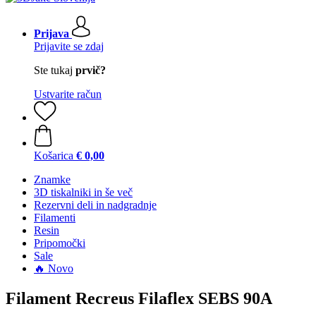
Prijava
Prijavite se zdaj
Ste tukaj
prvič?
Ustvarite račun
Košarica
€ 0,00
Znamke
3D tiskalniki in še več
Rezervni deli in nadgradnje
Filamenti
Resin
Pripomočki
Sale
🔥 Novo
Filament Recreus Filaflex SEBS 90A