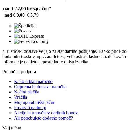
nad € 52,90
brezplačno*
nad € 0,00
€ 5,79
* Ti stroški dostave veljajo za standardno pošiljanje. Lahko pride do
dodatnih stroškov, npr. zaradi teže, velikosti ali lastnosti izdelkov. Te
informacije najdete neposredno v opisu izdelka.
Pomoč in podpora
Kako oddati naročilo
Odprema in dostava naročila
Načini plačila
Vračila
Moj uporabniški račun
Poslovni partnerji
Akcije in unovčitev darilnih bonov
Ali potrebujete dodatno pomoč?
Moj račun