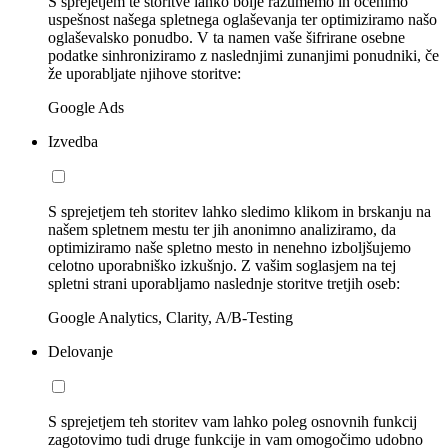
S sprejetjem te storitve lahko bolje razumemo in ocenimo
uspešnost našega spletnega oglaševanja ter optimiziramo našo
oglaševalsko ponudbo. V ta namen vaše šifrirane osebne
podatke sinhroniziramo z naslednjimi zunanjimi ponudniki, če
že uporabljate njihove storitve:
Google Ads
Izvedba
S sprejetjem teh storitev lahko sledimo klikom in brskanju na
našem spletnem mestu ter jih anonimno analiziramo, da
optimiziramo naše spletno mesto in nenehno izboljšujemo
celotno uporabniško izkušnjo. Z vašim soglasjem na tej
spletni strani uporabljamo naslednje storitve tretjih oseb:
Google Analytics, Clarity, A/B-Testing
Delovanje
S sprejetjem teh storitev vam lahko poleg osnovnih funkcij
zagotovimo tudi druge funkcije in vam omogočimo udobno