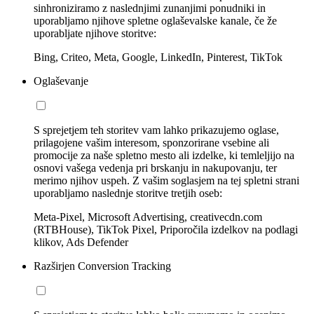
sinhroniziramo z naslednjimi zunanjimi ponudniki in
uporabljamo njihove spletne oglaševalske kanale, če že
uporabljate njihove storitve:
Bing, Criteo, Meta, Google, LinkedIn, Pinterest, TikTok
Oglaševanje
S sprejetjem teh storitev vam lahko prikazujemo oglase,
prilagojene vašim interesom, sponzorirane vsebine ali
promocije za naše spletno mesto ali izdelke, ki temleljijo na
osnovi vašega vedenja pri brskanju in nakupovanju, ter
merimo njihov uspeh. Z vašim soglasjem na tej spletni strani
uporabljamo naslednje storitve tretjih oseb:
Meta-Pixel, Microsoft Advertising, creativecdn.com
(RTBHouse), TikTok Pixel, Priporočila izdelkov na podlagi
klikov, Ads Defender
Razširjen Conversion Tracking