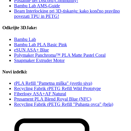
Postanite del Discord-Community!
Bambu Lab AMS-Guide
Beam Interlocking pri 3D-tiskanju: kako končno pravilno
povezati TPU in PETG!
Odkrijte 3DJake:
Bambu Lab
Bambu Lab PLA Basic Pink
eSUN ASA+ Blue
Polymaker Panchroma™ PLA Matte Pastel Coral
Snapmaker Extruder Motor
Novi izdelki:
rPLA Refill "Pametna miška" (svetlo siva)
Recycling Fabrik rPETG Refill Wild Prototype
Fiberlogy ASA+AF Natural
Prusament PLA Blend Royal Blue (NFC)
Recycling Fabrik rPETG Refill "Puhasta ovca" (bela)