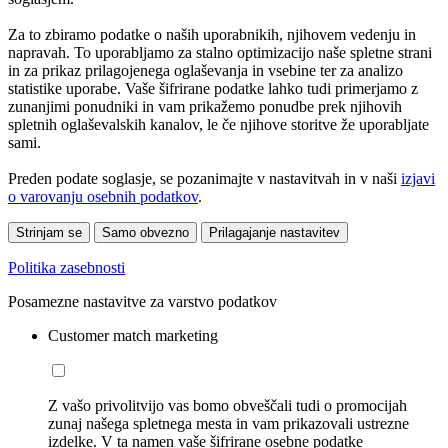
Za to zbiramo podatke o naših uporabnikih, njihovem vedenju in
napravah. To uporabljamo za stalno optimizacijo naše spletne strani
in za prikaz prilagojenega oglaševanja in vsebine ter za analizo
statistike uporabe. Vaše šifrirane podatke lahko tudi primerjamo z
zunanjimi ponudniki in vam prikažemo ponudbe prek njihovih
spletnih oglaševalskih kanalov, le če njihove storitve že uporabljate
sami.
Preden podate soglasje, se pozanimajte v nastavitvah in v naši
izjavi
o varovanju osebnih podatkov
.
Strinjam se
Samo obvezno
Prilagajanje nastavitev
Politika zasebnosti
Posamezne nastavitve za varstvo podatkov
Customer match marketing
Z vašo privolitvijo vas bomo obveščali tudi o promocijah
zunaj našega spletnega mesta in vam prikazovali ustrezne
izdelke. V ta namen vaše šifrirane osebne podatke