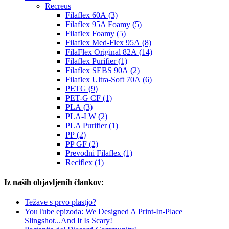
Recreus
Filaflex 60A (3)
Filaflex 95A Foamy (5)
Filaflex Foamy (5)
Filaflex Med-Flex 95A (8)
FilaFlex Original 82A (14)
Filaflex Purifier (1)
Filaflex SEBS 90A (2)
Filaflex Ultra-Soft 70A (6)
PETG (9)
PET-G CF (1)
PLA (3)
PLA-LW (2)
PLA Purifier (1)
PP (2)
PP GF (2)
Prevodni Filaflex (1)
Reciflex (1)
Iz naših objavljenih člankov:
Težave s prvo plastjo?
YouTube epizoda: We Designed A Print-In-Place
Slingshot...And It Is Scary!