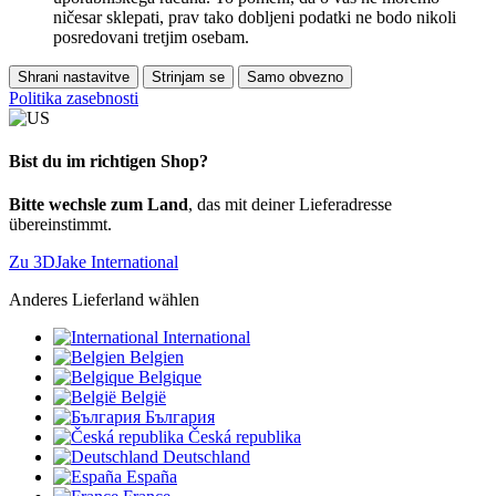
ničesar sklepati, prav tako dobljeni podatki ne bodo nikoli
posredovani tretjim osebam.
Shrani nastavitve
Strinjam se
Samo obvezno
Politika zasebnosti
Bist du im richtigen Shop?
Bitte wechsle zum Land
, das mit deiner Lieferadresse
übereinstimmt.
Zu 3DJake International
Anderes Lieferland wählen
International
Belgien
Belgique
België
България
Česká republika
Deutschland
España