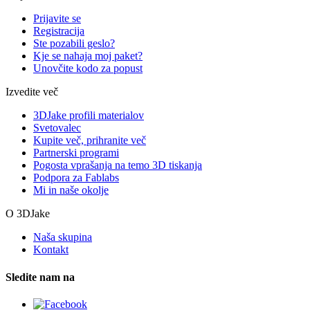
Prijavite se
Registracija
Ste pozabili geslo?
Kje se nahaja moj paket?
Unovčite kodo za popust
Izvedite več
3DJake profili materialov
Svetovalec
Kupite več, prihranite več
Partnerski programi
Pogosta vprašanja na temo 3D tiskanja
Podpora za Fablabs
Mi in naše okolje
O 3DJake
Naša skupina
Kontakt
Sledite nam na