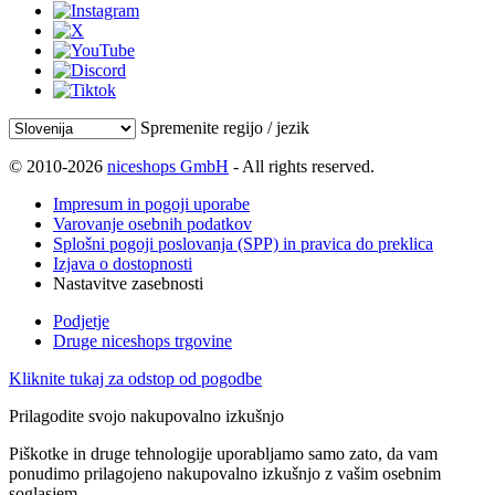
Spremenite regijo / jezik
© 2010-2026
niceshops GmbH
- All rights reserved.
Impresum in pogoji uporabe
Varovanje osebnih podatkov
Splošni pogoji poslovanja (SPP) in pravica do preklica
Izjava o dostopnosti
Nastavitve zasebnosti
Podjetje
Druge niceshops trgovine
Kliknite tukaj za odstop od pogodbe
Prilagodite svojo nakupovalno izkušnjo
Piškotke in druge tehnologije uporabljamo samo zato, da vam
ponudimo prilagojeno nakupovalno izkušnjo z vašim osebnim
soglasjem.