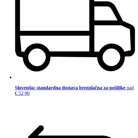
Slovenija: standardna dostava brezplačna za pošiljke
nad
€ 52,90