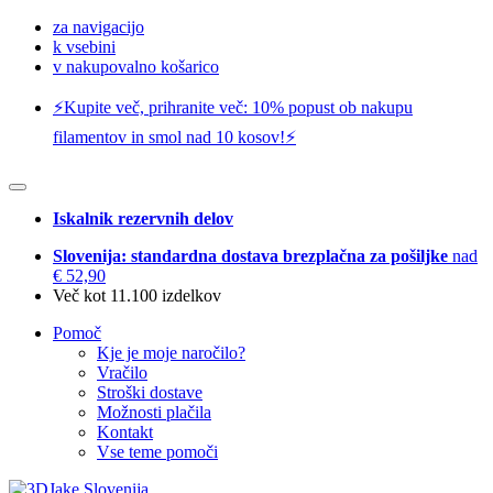
za navigacijo
k vsebini
v nakupovalno košarico
⚡️Kupite več, prihranite več: 10% popust ob nakupu
filamentov in smol nad 10 kosov!⚡️
Iskalnik rezervnih delov
Slovenija: standardna dostava brezplačna za pošiljke
nad
€ 52,90
Več kot 11.100 izdelkov
Pomoč
Kje je moje naročilo?
Vračilo
Stroški dostave
Možnosti plačila
Kontakt
Vse teme pomoči