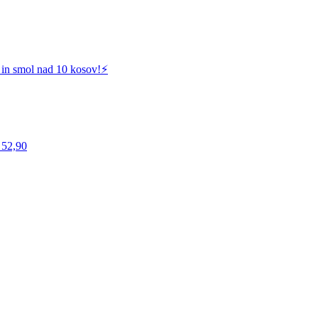
 in smol nad 10 kosov!⚡️
 52,90