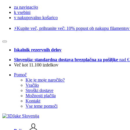
za navigacijo
k vsebini
v nakupovalno košarico
⚡️Kupite več, prihranite več: 10% popust ob nakupu filamentov
Iskalnik rezervnih delov
Slovenija: standardna dostava brezplačna za pošiljke
nad €
Več kot 11.100 izdelkov
Pomoč
Kje je moje naročilo?
Vračilo
Stroški dostave
Možnosti plačila
Kontakt
Vse teme pomoči