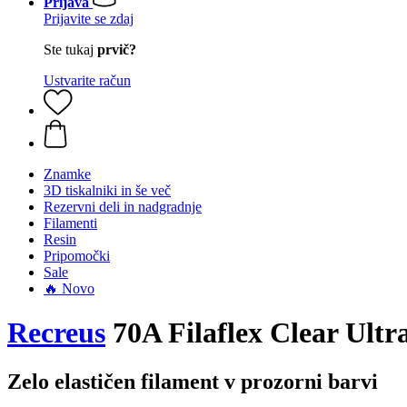
Prijava
Prijavite se zdaj
Ste tukaj
prvič?
Ustvarite račun
Znamke
3D tiskalniki in še več
Rezervni deli in nadgradnje
Filamenti
Resin
Pripomočki
Sale
🔥 Novo
Recreus
70A Filaflex Clear Ultra
Zelo elastičen filament v prozorni barvi