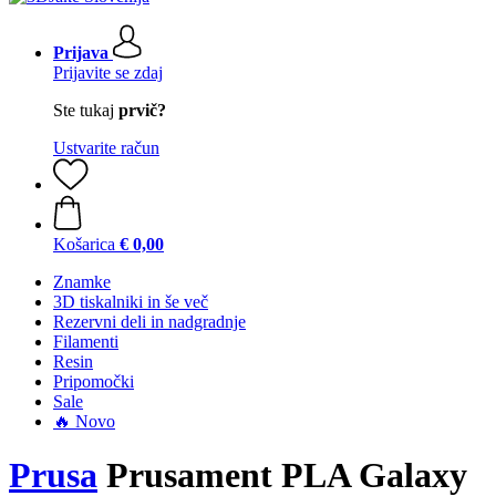
Prijava
Prijavite se zdaj
Ste tukaj
prvič?
Ustvarite račun
Košarica
€ 0,00
Znamke
3D tiskalniki in še več
Rezervni deli in nadgradnje
Filamenti
Resin
Pripomočki
Sale
🔥 Novo
Prusa
Prusament PLA Galaxy