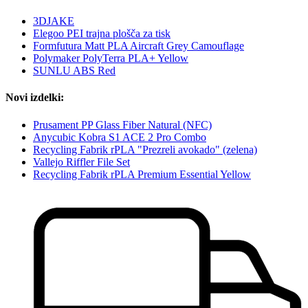
3DJAKE
Elegoo PEI trajna plošča za tisk
Formfutura Matt PLA Aircraft Grey Camouflage
Polymaker PolyTerra PLA+ Yellow
SUNLU ABS Red
Novi izdelki:
Prusament PP Glass Fiber Natural (NFC)
Anycubic Kobra S1 ACE 2 Pro Combo
Recycling Fabrik rPLA "Prezreli avokado" (zelena)
Vallejo Riffler File Set
Recycling Fabrik rPLA Premium Essential Yellow