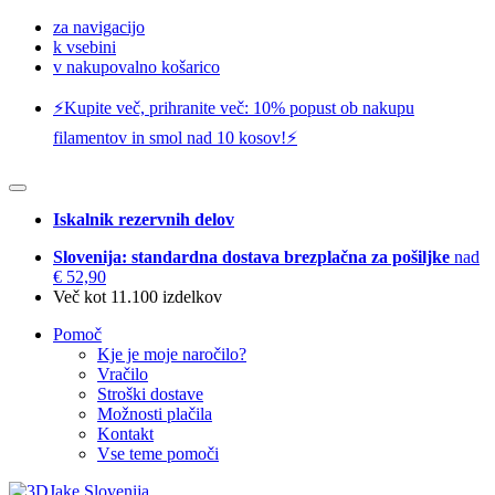
za navigacijo
k vsebini
v nakupovalno košarico
⚡️Kupite več, prihranite več: 10% popust ob nakupu
filamentov in smol nad 10 kosov!⚡️
Iskalnik rezervnih delov
Slovenija: standardna dostava brezplačna za pošiljke
nad
€ 52,90
Več kot 11.100 izdelkov
Pomoč
Kje je moje naročilo?
Vračilo
Stroški dostave
Možnosti plačila
Kontakt
Vse teme pomoči