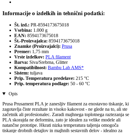
Informacije o izdelkih in tehnični podatki:
Št. izd.:
PR-8594173675018
Vsebina:
1.000 g
EAN:
8594173675018
Št.-Proizvajalca:
8594173675018
Znamke (Proizvajalci):
Prusa
Premer:
1,75 mm
Vrste izdelkov:
PLA filament
Barva:
Siva/Srebrna, Glitter
Kompatibilnost:
Bambu Lab AMS*
Sistem:
tuljava
Prip. Temperatura predelave:
215 °C
Prip. temperatura podlage:
50 - 60 °C
Opis
Prusa Prusament PLA je zanesljiv filament za enostavno tiskanje, ki
zagotavlja čiste rezultate in visoko kakovost - ne glede na to, ali ste
začetnik ali profesionalec. Zaradi majhnega toplotnega raztezanja se
PLA skorajda ne deformira, zato je idealen za velike modele ali
natančne prototipe. Hkrati nizka temperatura taljenja omogoča
tiskanje drobnih detajlov in majhnih sestavnih delov - idealno za