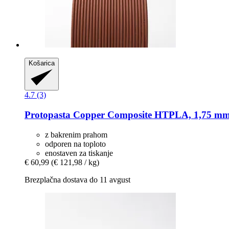
Košarica
4.7 (3)
Protopasta
Copper Composite HTPLA, 1,75 mm 
z bakrenim prahom
odporen na toploto
enostaven za tiskanje
€ 60,99
(€ 121,98 / kg)
Brezplačna dostava do 11 avgust