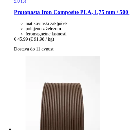
5.0 (3)
Protopasta
Iron Composite PLA, 1,75 mm / 500 
mat kovinski zaključek
polnjeno z železom
feromagnetne lastnosti
€ 45,99
(€ 91,98 / kg)
Dostava do 11 avgust