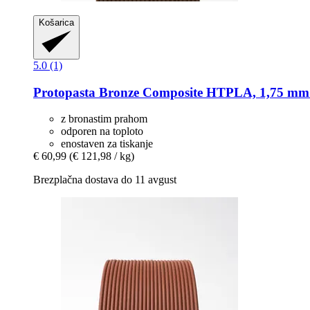
Košarica
5.0 (1)
Protopasta
Bronze Composite HTPLA, 1,75 mm 
z bronastim prahom
odporen na toploto
enostaven za tiskanje
€ 60,99
(€ 121,98 / kg)
Brezplačna dostava do 11 avgust