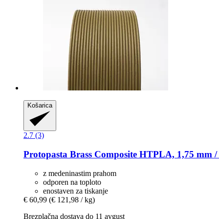
Košarica
2.7 (3)
Protopasta
Brass Composite HTPLA, 1,75 mm / 
z medeninastim prahom
odporen na toploto
enostaven za tiskanje
€ 60,99
(€ 121,98 / kg)
Brezplačna dostava do 11 avgust