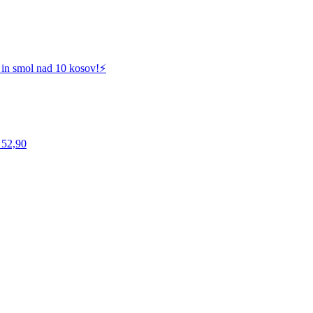
 in smol nad 10 kosov!⚡️
 52,90