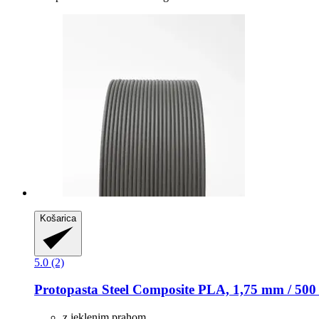
Košarica
5.0 (2)
Protopasta
Steel Composite PLA, 1,75 mm / 500
z jeklenim prahom