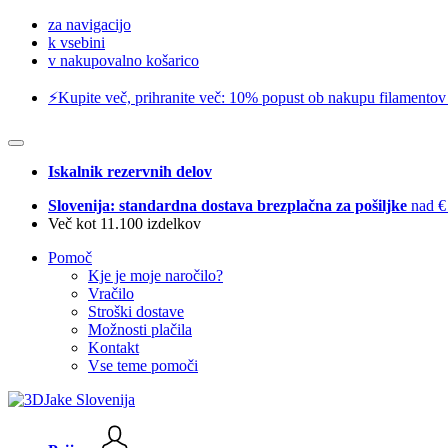
za navigacijo
k vsebini
v nakupovalno košarico
⚡️Kupite več, prihranite več: 10% popust ob nakupu filamentov
Iskalnik rezervnih delov
Slovenija: standardna dostava brezplačna za pošiljke
nad €
Več kot 11.100 izdelkov
Pomoč
Kje je moje naročilo?
Vračilo
Stroški dostave
Možnosti plačila
Kontakt
Vse teme pomoči