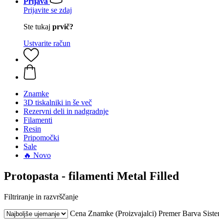
Prijava
Prijavite se zdaj
Ste tukaj
prvič?
Ustvarite račun
Znamke
3D tiskalniki in še več
Rezervni deli in nadgradnje
Filamenti
Resin
Pripomočki
Sale
🔥 Novo
Protopasta - filamenti Metal Filled
Filtriranje in razvrščanje
Cena
Znamke (Proizvajalci)
Premer
Barva
Sist