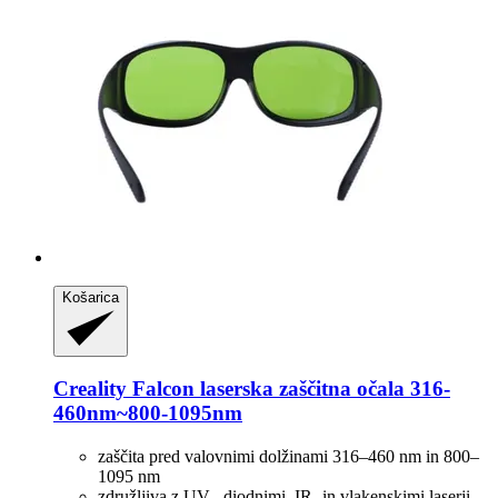
Košarica
Creality
Falcon laserska zaščitna očala 316-​
460nm~800-​1095nm
zaščita pred valovnimi dolžinami 316–460 nm in 800–
1095 nm
združljiva z UV-, diodnimi, IR- in vlakenskimi laserji