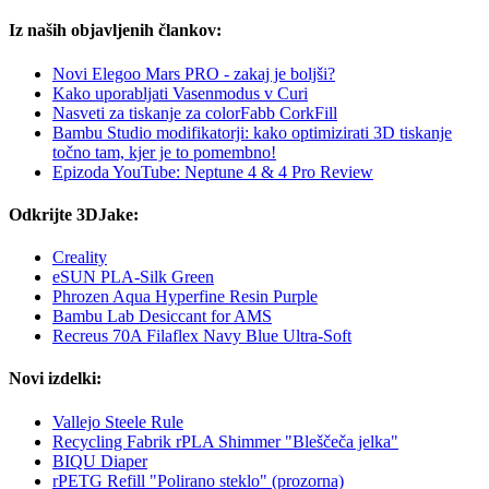
Iz naših objavljenih člankov:
Novi Elegoo Mars PRO - zakaj je boljši?
Kako uporabljati Vasenmodus v Curi
Nasveti za tiskanje za colorFabb CorkFill
Bambu Studio modifikatorji: kako optimizirati 3D tiskanje
točno tam, kjer je to pomembno!
Epizoda YouTube: Neptune 4 & 4 Pro Review
Odkrijte 3DJake:
Creality
eSUN PLA-Silk Green
Phrozen Aqua Hyperfine Resin Purple
Bambu Lab Desiccant for AMS
Recreus 70A Filaflex Navy Blue Ultra-Soft
Novi izdelki:
Vallejo Steele Rule
Recycling Fabrik rPLA Shimmer "Bleščeča jelka"
BIQU Diaper
rPETG Refill "Polirano steklo" (prozorna)