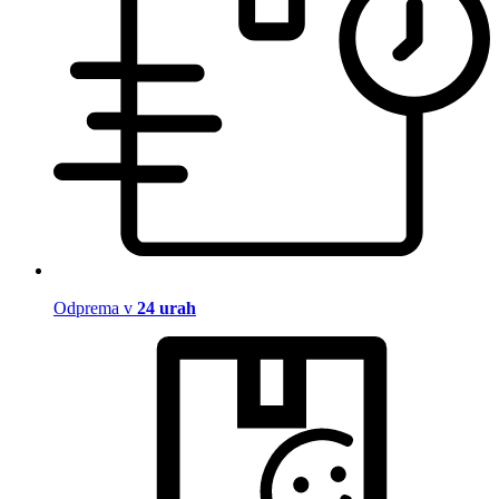
Odprema v
24 urah