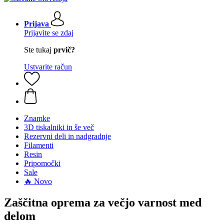
Prijava
Prijavite se zdaj
Ste tukaj
prvič?
Ustvarite račun
Znamke
3D tiskalniki in še več
Rezervni deli in nadgradnje
Filamenti
Resin
Pripomočki
Sale
🔥 Novo
Zaščitna oprema za večjo varnost med
delom