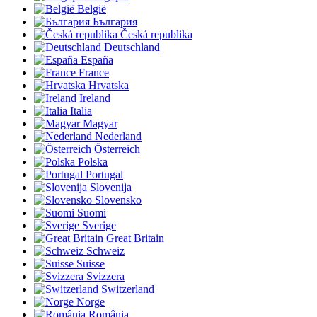
België
България
Česká republika
Deutschland
España
France
Hrvatska
Ireland
Italia
Magyar
Nederland
Österreich
Polska
Portugal
Slovenija
Slovensko
Suomi
Sverige
Great Britain
Schweiz
Suisse
Svizzera
Switzerland
Norge
România