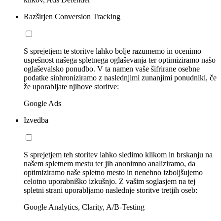
Razširjen Conversion Tracking
S sprejetjem te storitve lahko bolje razumemo in ocenimo
uspešnost našega spletnega oglaševanja ter optimiziramo našo
oglaševalsko ponudbo. V ta namen vaše šifrirane osebne
podatke sinhroniziramo z naslednjimi zunanjimi ponudniki, če
že uporabljate njihove storitve:
Google Ads
Izvedba
S sprejetjem teh storitev lahko sledimo klikom in brskanju na
našem spletnem mestu ter jih anonimno analiziramo, da
optimiziramo naše spletno mesto in nenehno izboljšujemo
celotno uporabniško izkušnjo. Z vašim soglasjem na tej
spletni strani uporabljamo naslednje storitve tretjih oseb:
Google Analytics, Clarity, A/B-Testing