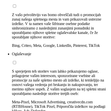
Z vašo privolitvijo vas bomo obveščali tudi o promocijah
zunaj našega spletnega mesta in vam prikazovali ustrezne
izdelke. V ta namen vaše šifrirane osebne podatke
sinhroniziramo z naslednjimi zunanjimi ponudniki in
uporabljamo njihove spletne oglaševalske kanale, če že
uporabljate njihove storitve:
Bing, Criteo, Meta, Google, LinkedIn, Pinterest, TikTok
Oglaševanje
S sprejetjem teh storitev vam lahko prikazujemo oglase,
prilagojene vašim interesom, sponzorirane vsebine ali
promocije za naše spletno mesto ali izdelke, ki temleljijo na
osnovi vašega vedenja pri brskanju in nakupovanju, ter
merimo njihov uspeh. Z vašim soglasjem na tej spletni strani
uporabljamo naslednje storitve tretjih oseb:
Meta-Pixel, Microsoft Advertising, creativecdn.com
(RTBHouse), TikTok Pixel, Priporočila izdelkov na podlagi
klikov, Ads Defender