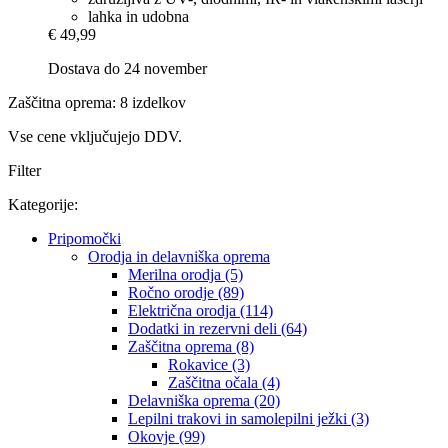
lahka in udobna
€ 49,99
Dostava do 24 november
Zaščitna oprema: 8 izdelkov
Vse cene vključujejo DDV.
Filter
Kategorije:
Pripomočki
Orodja in delavniška oprema
Merilna orodja (5)
Ročno orodje (89)
Električna orodja (114)
Dodatki in rezervni deli (64)
Zaščitna oprema (8)
Rokavice (3)
Zaščitna očala (4)
Delavniška oprema (20)
Lepilni trakovi in ​​samolepilni ježki (3)
Okovje (99)