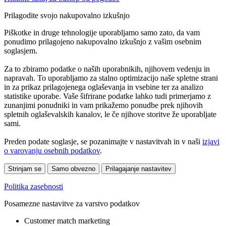
Prilagodite svojo nakupovalno izkušnjo
Piškotke in druge tehnologije uporabljamo samo zato, da vam
ponudimo prilagojeno nakupovalno izkušnjo z vašim osebnim
soglasjem.
Za to zbiramo podatke o naših uporabnikih, njihovem vedenju in
napravah. To uporabljamo za stalno optimizacijo naše spletne strani
in za prikaz prilagojenega oglaševanja in vsebine ter za analizo
statistike uporabe. Vaše šifrirane podatke lahko tudi primerjamo z
zunanjimi ponudniki in vam prikažemo ponudbe prek njihovih
spletnih oglaševalskih kanalov, le če njihove storitve že uporabljate
sami.
Preden podate soglasje, se pozanimajte v nastavitvah in v naši
izjavi
o varovanju osebnih podatkov
.
Strinjam se
Samo obvezno
Prilagajanje nastavitev
Politika zasebnosti
Posamezne nastavitve za varstvo podatkov
Customer match marketing