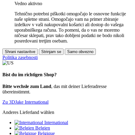
Vedno aktivno
Tehnično potrebni piškotki omogočajo le osnovne funkcije
naše spletne strani. Omogočajo vam na primer zbiranje
izdelkov v vaši nakupovalni košarici ali dostop do vašega
uporabniškega računa. To pomeni, da o vas ne moremo
ničesar sklepati, prav tako dobljeni podatki ne bodo nikoli
posredovani tretjim osebam.
Shrani nastavitve
Strinjam se
Samo obvezno
Politika zasebnosti
Bist du im richtigen Shop?
Bitte wechsle zum Land
, das mit deiner Lieferadresse
übereinstimmt.
Zu 3DJake International
Anderes Lieferland wählen
International
Belgien
Belgique