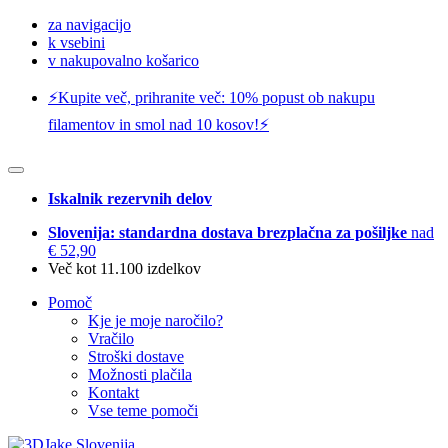
za navigacijo
k vsebini
v nakupovalno košarico
⚡️Kupite več, prihranite več: 10% popust ob nakupu
filamentov in smol nad 10 kosov!⚡️
Iskalnik rezervnih delov
Slovenija: standardna dostava brezplačna za pošiljke
nad
€ 52,90
Več kot 11.100 izdelkov
Pomoč
Kje je moje naročilo?
Vračilo
Stroški dostave
Možnosti plačila
Kontakt
Vse teme pomoči