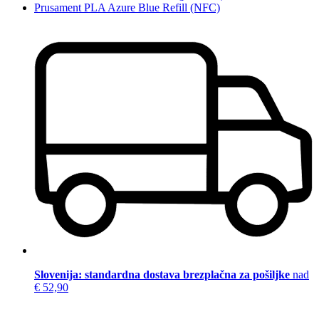
Prusament PLA Azure Blue Refill (NFC)
Slovenija: standardna dostava brezplačna za pošiljke
nad
€ 52,90