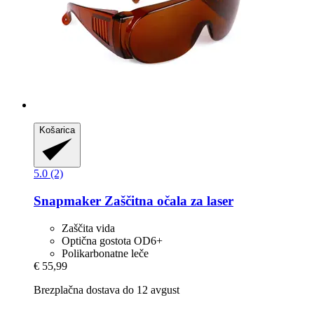
Košarica
5.0 (2)
Snapmaker
Zaščitna očala za laser
Zaščita vida
Optična gostota OD6+
Polikarbonatne leče
€ 55,99
Brezplačna dostava do 12 avgust