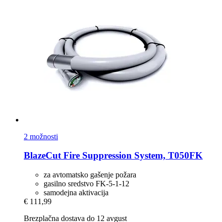
2 možnosti
BlazeCut
Fire Suppression System, T050FK
za avtomatsko gašenje požara
gasilno sredstvo FK-5-1-12
samodejna aktivacija
€ 111,99
Brezplačna dostava do 12 avgust