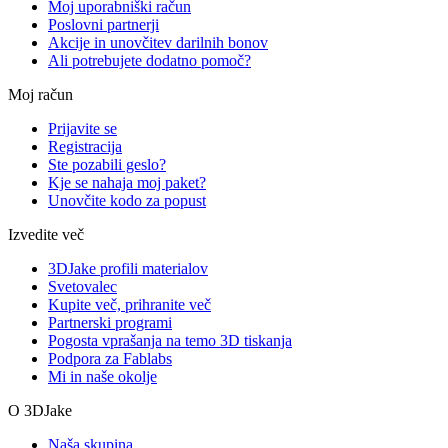
Moj uporabniški račun
Poslovni partnerji
Akcije in unovčitev darilnih bonov
Ali potrebujete dodatno pomoč?
Moj račun
Prijavite se
Registracija
Ste pozabili geslo?
Kje se nahaja moj paket?
Unovčite kodo za popust
Izvedite več
3DJake profili materialov
Svetovalec
Kupite več, prihranite več
Partnerski programi
Pogosta vprašanja na temo 3D tiskanja
Podpora za Fablabs
Mi in naše okolje
O 3DJake
Naša skupina