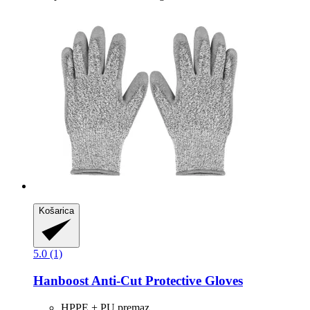
Košarica
5.0 (1)
Hanboost
Anti-​Cut Protective Gloves
HPPE + PU premaz