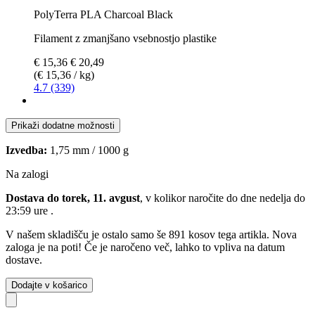
PolyTerra PLA Charcoal Black
Filament z zmanjšano vsebnostjo plastike
€ 15,36
€ 20,49
(€ 15,36 / kg)
4.7 (339)
Prikaži dodatne možnosti
Izvedba:
1,75 mm / 1000 g
Na zalogi
Dostava do torek, 11. avgust
, v kolikor naročite do dne
nedelja do
23:59 ure
.
V našem skladišču je ostalo samo še 891 kosov tega artikla. Nova
zaloga je na poti! Če je naročeno več, lahko to vpliva na datum
dostave.
Dodajte v košarico