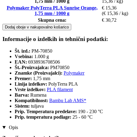
1,75 mm / 1000 g
15,36 / kg)
Polymaker PolyTerra PLA Sunrise Orange,
€ 15,36
1,75 mm / 1000 g
(€ 15,36 / kg)
Skupna cena:
€ 30,72
Dodaj oboje v nakupovalno košarico
Informacije o izdelkih in tehnični podatki:
Št. izd.:
PM-70850
Vsebina:
1.000 g
EAN:
6938936708506
Št.-Proizvajalca:
PM70850
Znamke (Proizvajalci):
Polymaker
Premer:
1,75 mm
Linija izdelkov:
PolyTerra PLA
Vrste izdelkov:
PLA filament
Barva:
Rumena
Kompatibilnost:
Bambu Lab AMS*
Sistem:
tuljava
Prip. Temperatura predelave:
190 - 230 °C
Prip. temperatura podlage:
25 - 60 °C
Opis