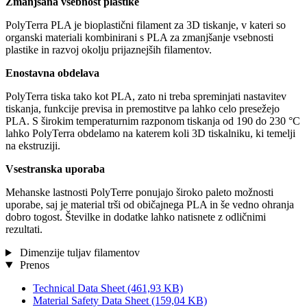
Zmanjšana vsebnost plastike
PolyTerra PLA je bioplastični filament za 3D tiskanje, v kateri so
organski materiali kombinirani s PLA za zmanjšanje vsebnosti
plastike in razvoj okolju prijaznejših filamentov.
Enostavna obdelava
PolyTerra tiska tako kot PLA, zato ni treba spreminjati nastavitev
tiskanja, funkcije previsa in premostitve pa lahko celo presežejo
PLA. S širokim temperaturnim razponom tiskanja od 190 do 230 °C
lahko PolyTerra obdelamo na katerem koli 3D tiskalniku, ki temelji
na ekstruziji.
Vsestranska uporaba
Mehanske lastnosti PolyTerre ponujajo široko paleto možnosti
uporabe, saj je material trši od običajnega PLA in še vedno ohranja
dobro togost. Številke in dodatke lahko natisnete z odličnimi
rezultati.
Dimenzije tuljav filamentov
Prenos
Technical Data Sheet
(461,93 KB)
Material Safety Data Sheet
(159,04 KB)