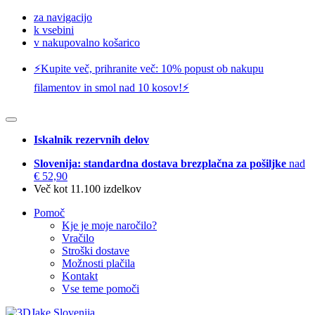
za navigacijo
k vsebini
v nakupovalno košarico
⚡️Kupite več, prihranite več: 10% popust ob nakupu
filamentov in smol nad 10 kosov!⚡️
Iskalnik rezervnih delov
Slovenija: standardna dostava brezplačna za pošiljke
nad
€ 52,90
Več kot 11.100 izdelkov
Pomoč
Kje je moje naročilo?
Vračilo
Stroški dostave
Možnosti plačila
Kontakt
Vse teme pomoči