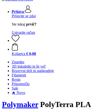
Prijava
Prijavite se zdaj
Ste tukaj
prvič?
Ustvarite račun
Košarica
€ 0,00
Znamke
3D tiskalniki in še več
Rezervni deli in nadgradnje
Filamenti
Resin
Pripomočki
Sale
🔥 Novo
Polymaker
PolyTerra PLA